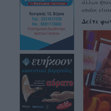
άλλων ήταν
οποίος είνα
Δείτε φω