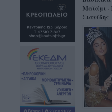
Μαϊάμι - Η
Σιανίδης