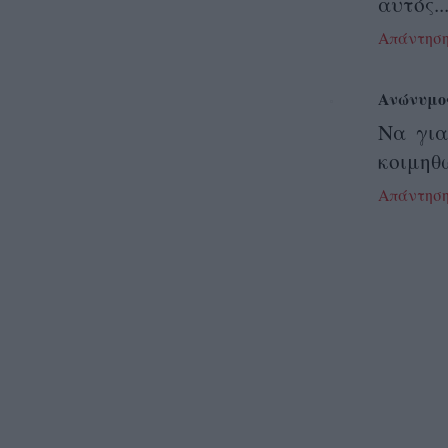
αυτός..
Απάντησ
Ανώνυμο
Να για
κοιμηθ
Απάντησ