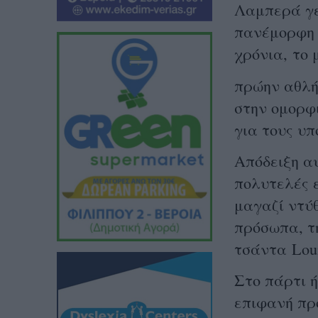
Λαμπερά γε
πανέμορφη 
χρόνια,
το 
πρώην αθλή
στην ομορφι
για τους υπ
Απόδειξη α
πολυτελές 
μαγαζί ντύ
πρόσωπα, τ
τσάντα
Loui
Στο πάρτι ή
επιφανή πρ