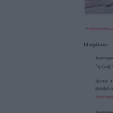
@
4/05/2024 03:00:00 μ.μ
14 σχόλια:
Ανώνυμο
"η ζωή 
Αυτό τ
model 
Απάντησ
Ανώνυμο