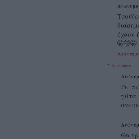
Ανώνυμο
Τσούζε
διάσημ
έχουν 
🤫🤫🤫
Απάντησ
Απαντήσεις
Ανώνυμ
Ρε πώ
γάτα
ονειρ
Ανώνυμ
Θα τρ