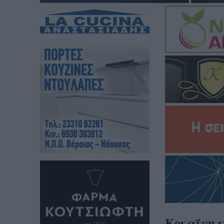
Κοκαΐνη κ