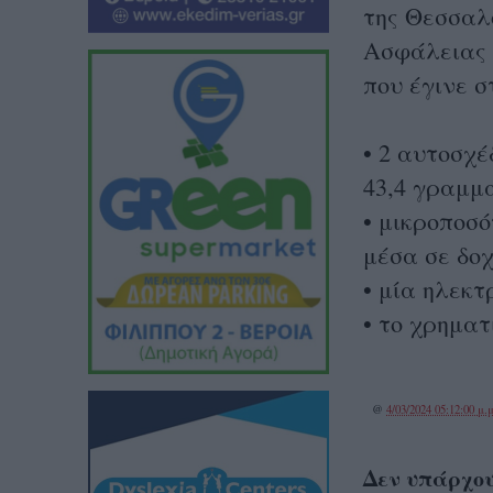
της Θεσσαλ
Ασφάλειας 
που έγινε σ
• 2 αυτοσχέ
43,4 γραμμ
• μικροποσ
μέσα σε δοχ
• μία ηλεκτ
• το χρηματ
@
4/03/2024 05:12:00 μ.μ
Δεν υπάρχου