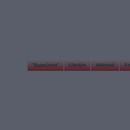
"Βεροιώτικα"
Lifestyle
Αθλητικά
Απ