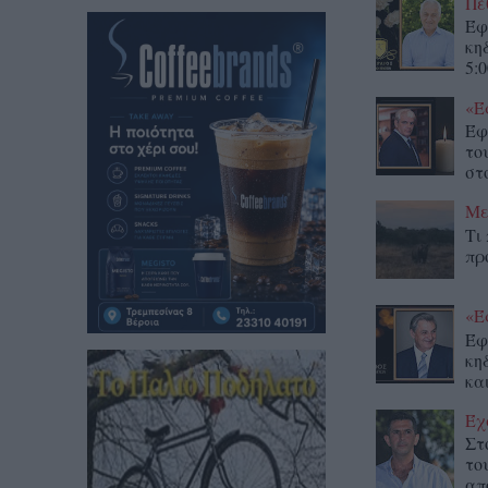
Πέ
Έφ
κη
5:0
«Έ
Έφ
το
στο
Με
Τι
πρ
«Έ
Έφ
κη
κα
Έχ
Στ
το
απ