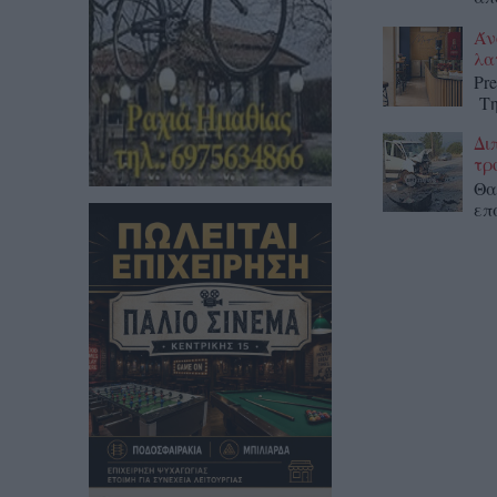
Άν
λα
Pr
Τη
Δι
τρ
Θα
επ