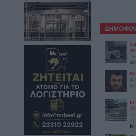
ΔΗΜΟΦΙΛΕ
Σο
φα
To
οδ
Κα
Αυ
(δε
Κα
τη
Τρ
Τρ
Κύ