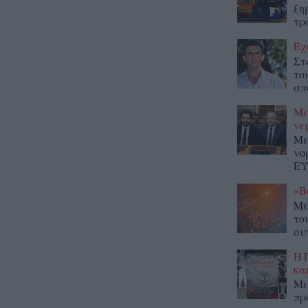
ξη
τρ
Έχ
Στ
το
απ
Με
νε
Με
νο
ΕΥ
«Β
Με
το
συ
Η 
κα
Με
πρ