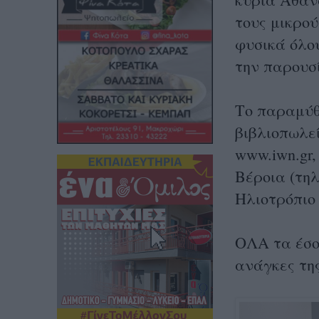
τους μικρού
φυσικά όλου
την παρουσί
Το παραμύθ
βιβλιοπωλε
www.iwn.gr
Βέροια (τηλ
Ηλιοτρόπιο
ΟΛΑ τα έσο
ανάγκες τη