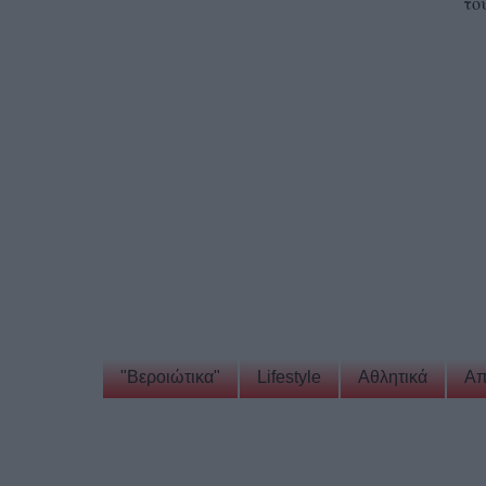
το
"Βεροιώτικα"
Lifestyle
Αθλητικά
Απ