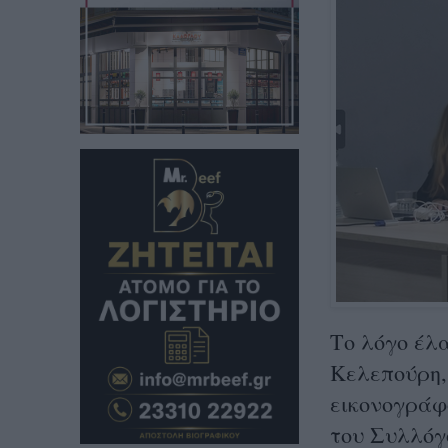
Το λόγο έλ
Κελεπούρη, 
εικονογράφ
του Συλλόγ