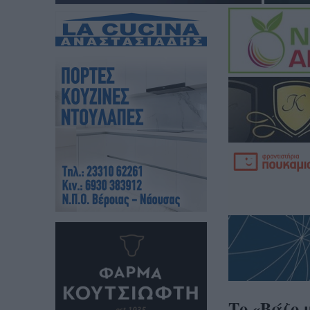
Το «Βάζο 