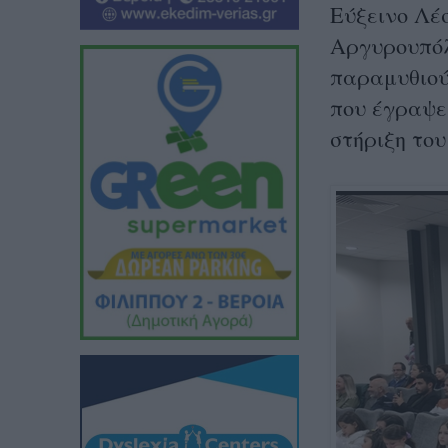
Εύξεινο Λέ
Αργυρουπόλ
παραμυθιού
που έγραψε
στήριξη το