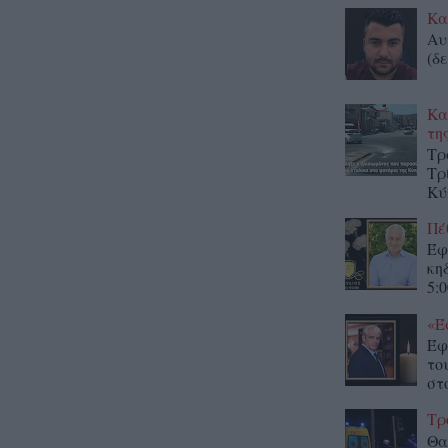
Κα
Αυ
(δε
Κα
τη
Τρ
Τρ
Κύ
Πέ
Έφ
κη
5:0
«Έ
Έφ
το
στο
Τρ
Θα