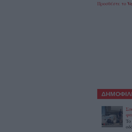
Ve
Προσθέστε το
ΔΗΜΟΦΙΛΕ
Σο
φα
To
οδ