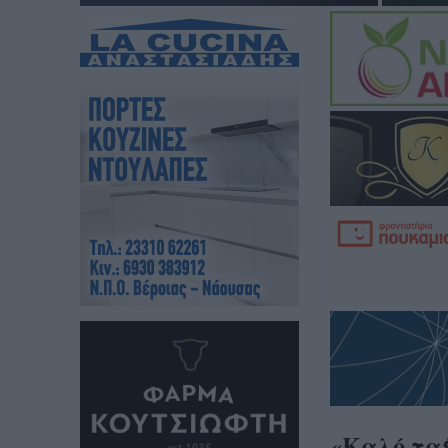
«Καλό ταξ