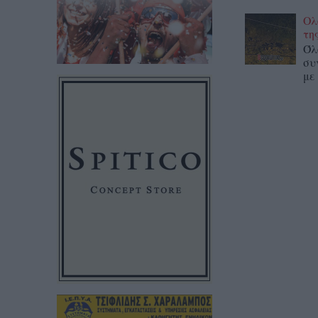
Ολ
τη
Όλ
συ
με