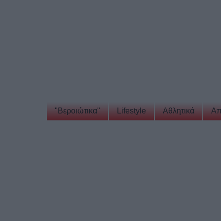
"Βεροιώτικα"
Lifestyle
Αθλητικά
Απ