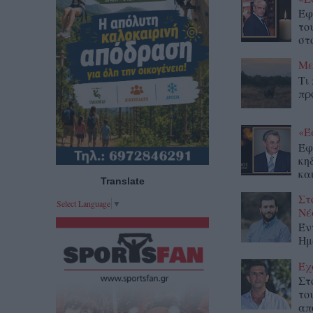
Έφ
το
στο
Με
Τι
πρ
«Έ
Έφ
κη
κα
Translate
Στ
Select Language
▼
Νέ
Έν
Ημ
Έχ
Στ
το
απ