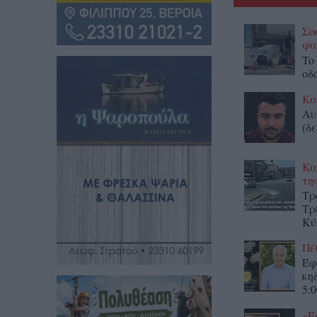
Σο
φα
To
οδ
Κα
Αυ
(δε
Κα
τη
Τρ
Τρ
Κύ
Πέ
Έφ
κη
5:0
«Έ