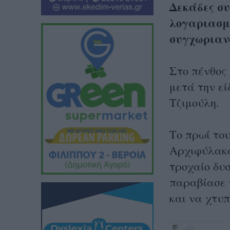
Δεκάδες σ
λογαριασμό 
συγχωριαν
Στο πένθος 
μετά την ε
Τζιμούλη.
Το πρωί το
Αρχιφύλακας
τροχαίο δυσ
παραβίασε 
και να χτυ