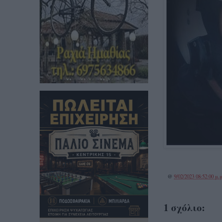
@
9/02/2023 08:52:00 μ.μ
1 σχόλιο: