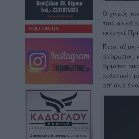
Ο χαμός του
του, αλλά κ
FOLLOW US
εκλεγεί Πρό
Ένας άξιος
άνθρωπος, κ
άριστος οικ
πολιτικός μ
απ' όλα ένα