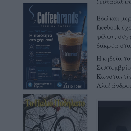
ζεστασιά ε
Εδώ και μερ
facebook έ
φίλων, συγ
δάκρυα στα 
Η κηδεία τ
Σεπτεμβρίου
Κωνσταντίν
Αλεξάνδρει