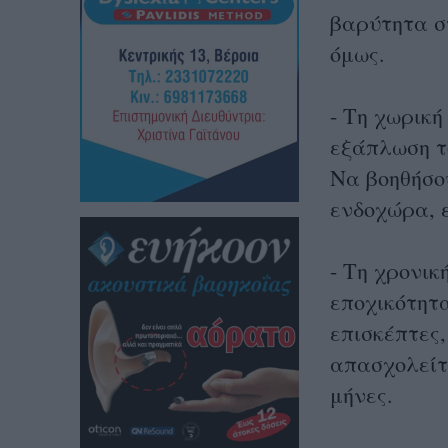
βαρύτητα σ
όμως.
- Τη χωρική
εξάπλωση το
Να βοηθήσο
ενδοχώρα, ε
- Τη χρονικ
εποχικότητα
επισκέπτες,
απασχολείτ
μήνες.