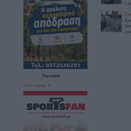
επ
Στ
Στ
δι
πλ
Translate
Select Language
▼