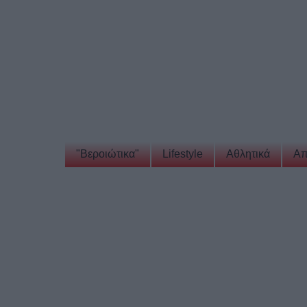
"Βεροιώτικα"
Lifestyle
Αθλητικά
Απ