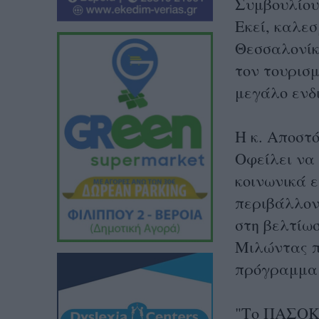
Συμβουλίου
Eκεί, καλεσ
Θεσσαλονίκ
τον τουρισμ
μεγάλο ενδ
Η κ. Αποστό
Oφείλει να 
κοινωνικά 
περιβάλλον,
στη βελτίωσ
Μιλώντας π
πρόγραμμα 
"Το ΠΑΣΟΚ,