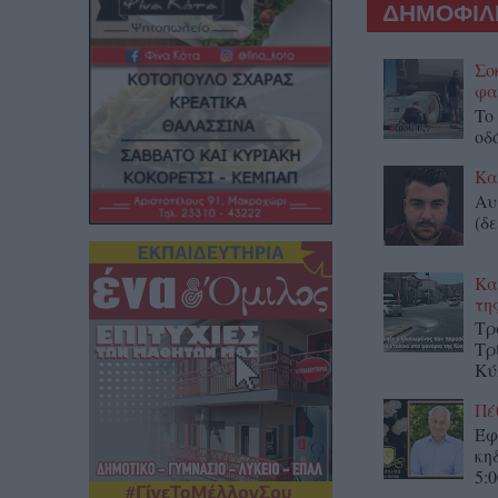
ΔΗΜΟΦΙΛΕ
Σο
φα
To
οδ
Κα
Αυ
(δε
Κα
τη
Τρ
Τρ
Κύ
Πέ
Έφ
κη
5:0