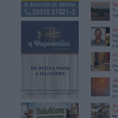
Με
Τι
πρ
Πέ
Έφ
το
μ.μ
Άν
λα
Pr
Τη
«Β
Με
το
συ
Δι
τρ
Θα