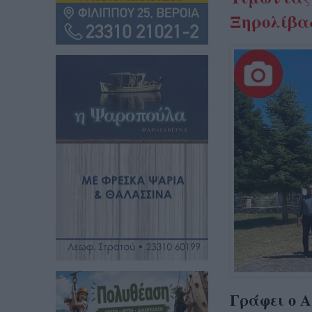
Ξηρολίβα
Γράφει ο 