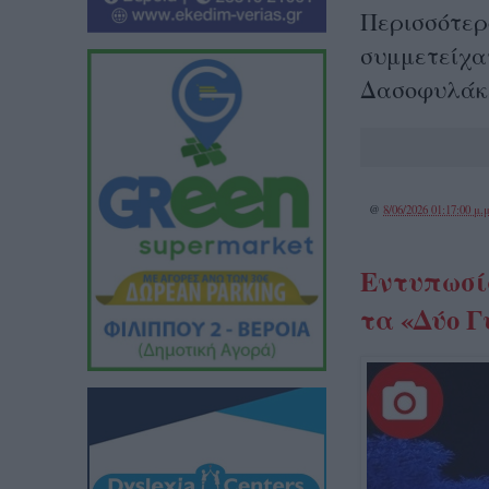
Περισσότερο
συμμετείχα
Δασοφυλάκε
@
8/06/2026 01:17:00 μ.μ
Εντυπωσί
τα «Δύο 