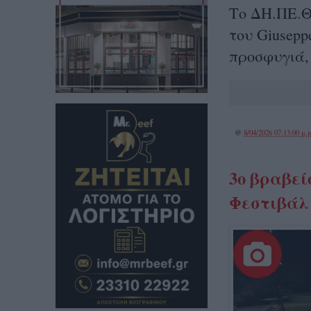
Το ΔΗ.ΠΕ.Θ
του Giusepp
προσφυγιά, 
@
8/04/2026 07:13:00 μ.μ
3ο βραβεί
Φεστιβάλ