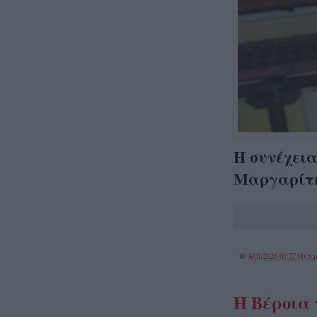
Η συνέχεια
Μαργαρίτ
@
8/01/2026 01:27:00 π.μ
H Bέροια 