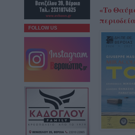
«Το Θαύμα
περιοδεί
FOLLOW US