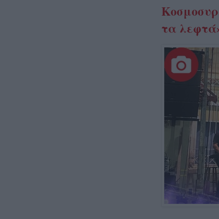
Κοσμοσυρρ
τα λεφτά