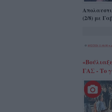
Απολαυστικ
(2/8) με Γ
@
8/02/2026 11:46:00 π.μ
«Βούλιαξε
ΓΑΣ - Το 