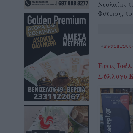
Νεολαίας τ
Φυτειάς, το
@
8/04/2026 08:25:00 π.μ
Ένας Ιούλ
Σύλλογο 