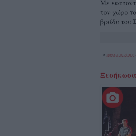
Με εκατοντ
τον χώρο τ
βράδυ του 
@
8/02/2026 10:25:00 π.μ
Ξεσήκωσαν