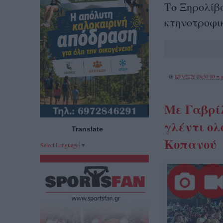
Το Ξηρολίβ
κτηνοτροφικ
@
8/03/2026 08:30:00 π.μ
Με Γαβρίλ
γλέντι ο
Translate
Κοπανού
Select Language
▼