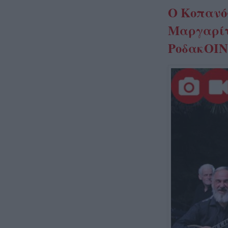
Ο Κοπανός
Μαργαρίτη
ΡοδακΟΙΝ