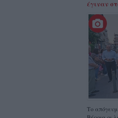
έγιναν στ
Tο απόγευμ
Βέροια οι 