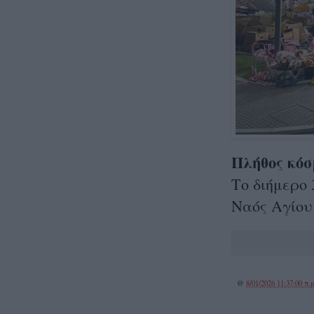
Πλήθος κόσ
Το διήμερο 
Ναός Αγίου
@
8/01/2026 11:37:00 π.μ