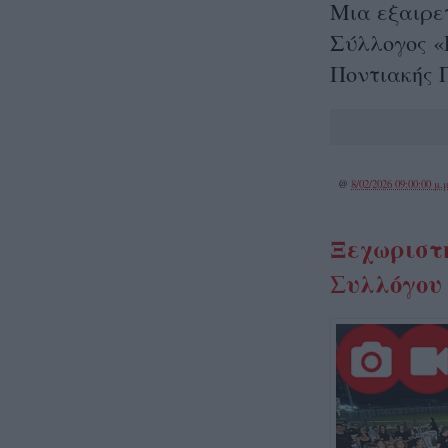
Μια εξαιρετ
Σύλλογος «
Ποντιακής 
@
8/02/2026 09:00:00 μ.μ
Ξεχωριστή
Συλλόγου