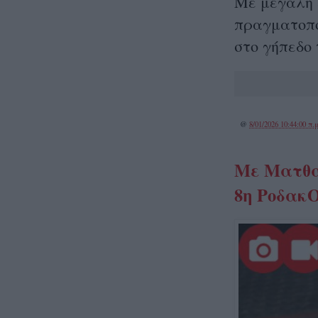
Με μεγάλη 
πραγματοπο
στο γήπεδο 
@
8/01/2026 10:44:00 π.μ
Με Ματθαί
8η Ροδακ