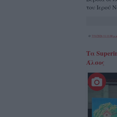
του Ιερού Ν
@
7/31/2026 11:11:00 μ.μ
Τα Superi
Άλσος