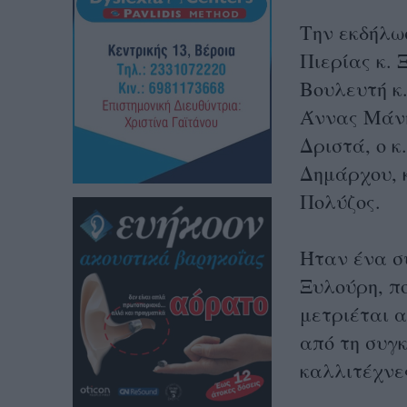
Την εκδήλω
Πιερίας κ.
Βουλευτή κ
Άννας Μάνη
Δριστά, ο κ
Δημάρχου, 
Πολύζος.
Ήταν ένα σ
Ξυλούρη, πο
μετριέται 
από τη συγκ
καλλιτέχνες