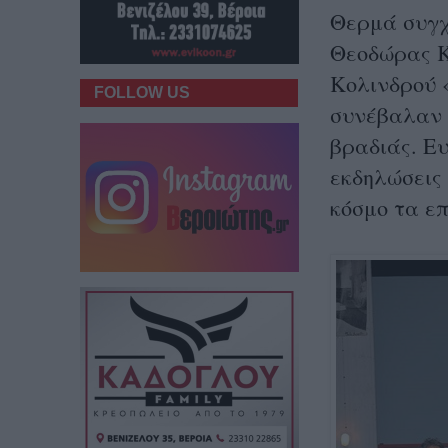
Θερμά συγχ
Θεοδώρας Κ
Κολινδρού «
FOLLOW US
συνέβαλαν 
βραδιάς. Ευ
εκδηλώσεις
κόσμο τα ε