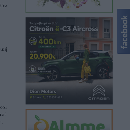
θόν
ική
και
τοί
ν,