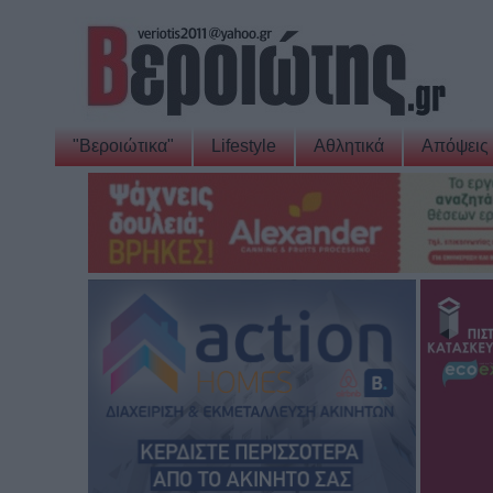
"Βεροιώτικα"
Lifestyle
Αθλητικά
Απόψεις