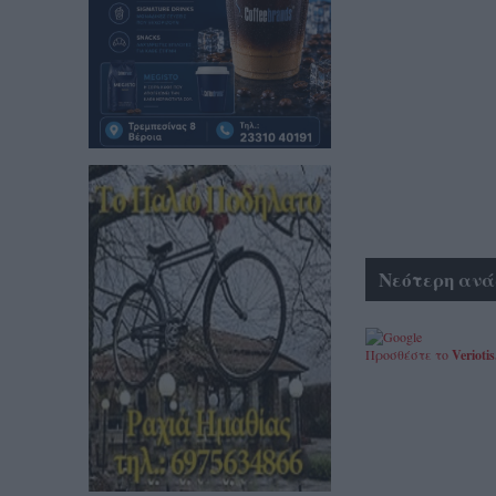
Νεότερη ανά
Προσθέστε το
Veriotis