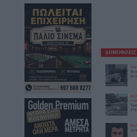
ΔΗΜΟΦΙΛΕΙΣ
Σοκ
To 
με 
Κατ
ανα
Τρα
στη
Καλ
Αυτ