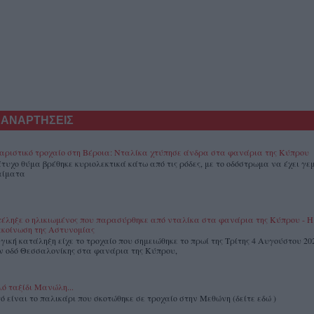
 ΑΝΑΡΤΗΣΕΙΣ
αριστικό τροχαίο στη Βέροια: Νταλίκα χτύπησε άνδρα στα φανάρια της Κύπρου
άτυχο θύμα βρέθηκε κυριολεκτικά κάτω από τις ρόδες, με το οδόστρωμα να έχει γεμ
αίματα
έληξε ο ηλικιωμένος που παρασύρθηκε από νταλίκα στα φανάρια της Κύπρου - Η
κοίνωση της Αστυνομίας
γική κατάληξη είχε το τροχαίο που σημειώθηκε το πρωί της Τρίτης 4 Αυγούστου 20
ν οδό Θεσσαλονίκης στα φανάρια της Κύπρου,
ό ταξίδι Μανώλη...
ό είναι το παλικάρι που σκοτώθηκε σε τροχαίο στην Μεθώνη (δείτε εδώ )