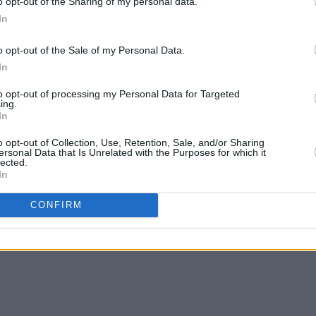
o opt-out of the Sharing of my personal data.
ιδιοκτήτη το κράτος.
In
o opt-out of the Sale of my Personal Data.
.
In
χόλια:
to opt-out of processing my Personal Data for Targeted
ing.
In
λίου
o opt-out of Collection, Use, Retention, Sale, and/or Sharing
α να είναι σύντομα και να χρησιμοποιείτε nickname για τη διευκόλυνση του
ersonal Data that Is Unrelated with the Purposes for which it
ης» δεν υιοθετεί τις απόψεις των σχολιαστών, οι οποίοι και είναι αποκλειστικά
lected.
In
CONFIRM