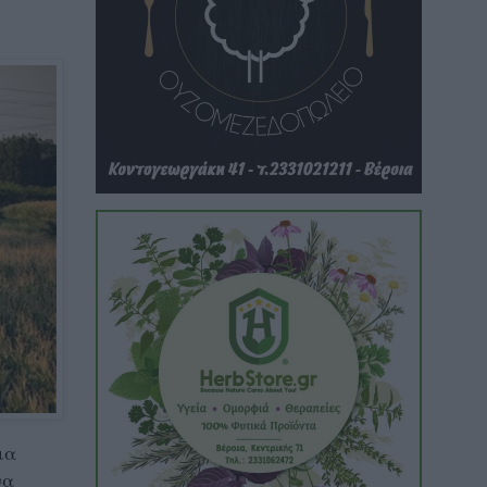
ια
να