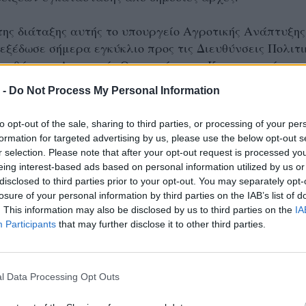
ης διάταξης αυτής το υπουργείο Αγροτικής Ανάπτυξης
εξέδωσε σήμερα εγκύκλιο προς τις Διευθύνσεις Πολιτι
Διευθύνσεις Αγροτικής Οικονομίας και Κτηνιατρικής τω
 Ενοτήτων, στις οποίες τηρούνται τα κτηματολογικά
 -
Do Not Process My Personal Information
οι φάκελοι των διανομών. Η εγκύκλιος καθορίζει ποιες
αλύπτονται, ποια έγγραφα αρκούν για να αποδείξει ο
to opt-out of the sale, sharing to third parties, or processing of your per
αίωμά του και πώς θα κινηθεί η Διοίκηση, ώστε να μην
formation for targeted advertising by us, please use the below opt-out s
είς αντιμέτωπος με το ίδιο το κράτος για τη δική του 
r selection. Please note that after your opt-out request is processed y
αυτές καλούνται επίσης να χορηγούν αμελλητί τις
eing interest-based ads based on personal information utilized by us or
disclosed to third parties prior to your opt-out. You may separately opt-
ι τα έγγραφα που ζητά ο πολίτης.
losure of your personal information by third parties on the IAB’s list of
. This information may also be disclosed by us to third parties on the
IA
λίτης που έχει στα χέρια του τον προσωρινό τίτλο, τη
Participants
that may further disclose it to other third parties.
άξη παραχώρησης, τους πίνακες της διανομής ή τη σχετι
αρμόδιας υπηρεσίας, μπορεί να κατοχυρώσει την
υ χωρίς να σύρεται σε ατέρμονες δικαστικές διαμάχες.
l Data Processing Opt Outs
δίκες εκκρεμούν καταργούνται ενώ προβλέπεται ότι στ
 θα διορθωθούν οι εσφαλμένες πρώτες εγγραφές που