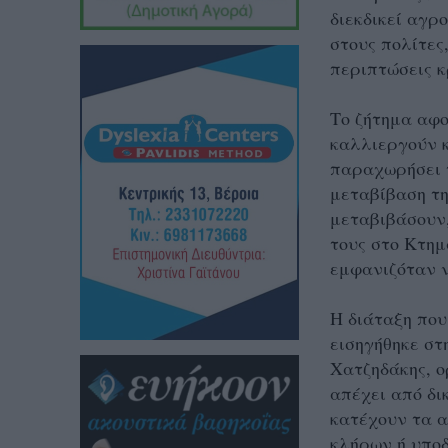
διεκδικεί αγρ
στους πολίτες
περιπτώσεις κ
Το ζήτημα αφο
καλλιεργούν κ
παραχωρήσει τ
μεταβίβαση τη
μεταβιβάσουν,
τους στο Κτημ
εμφανιζόταν να
Η διάταξη που
εισηγήθηκε στ
Χατζηδάκης, ο
απέχει από δι
κατέχουν τα 
κλήρων ή υποδ