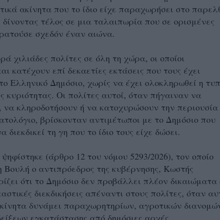
οτικά ακίνητα που το ίδιο είχε παραχωρήσει στο παρελ
, δίνοντας τέλος σε μια ταλαιπωρία που σε ορισμένες
ρατούσε σχεδόν έναν αιώνα.
ρά χιλιάδες πολίτες σε όλη τη χώρα, οι οποίοι
αι κατέχουν επί δεκαετίες εκτάσεις που τους έχει
ο Ελληνικό Δημόσιο, χωρίς να έχει ολοκληρωθεί η τυπ
ς κυριότητας. Οι πολίτες αυτοί, όταν πήγαιναν να
 να κληροδοτήσουν ή να κατοχυρώσουν την περιουσία
ατολόγιο, βρίσκονταν αντιμέτωποι με το Δημόσιο που
 διεκδικεί τη γη που το ίδιο τους είχε δώσει.
 ψηφίστηκε (άρθρο 12 του νόμου 5293/2026), τον οποίο
η Βουλή ο αντιπρόεδρος της κυβέρνησης, Κωστής
ρίζει ότι το Δημόσιο δεν προβάλλει πλέον δικαιώματα 
καστικές διεκδικήσεις απέναντι στους πολίτες, όταν αυ
ακίνητα δυνάμει παραχωρητηρίων, αγροτικών διανομώ
είξεων εγκατάστασης από δημόσιες αρχές.