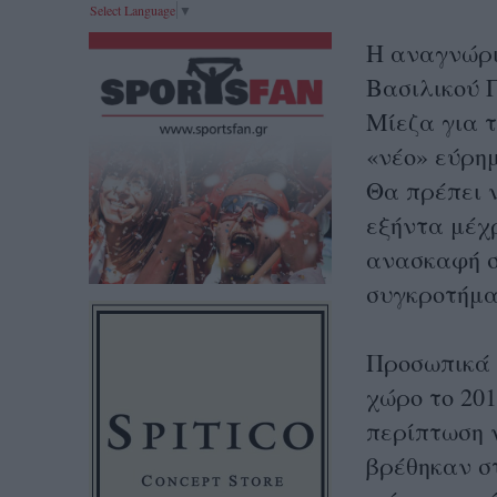
Select Language
▼
Η αναγνώρισ
Βασιλικού Γ
Μίεζα για τ
«νέο» εύρημ
Θα πρέπει ν
εξήντα μέχρ
ανασκαφή σ
συγκροτήματ
Προσωπικά 
χώρο το 201
περίπτωση ν
βρέθηκαν στ