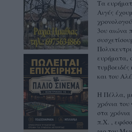
Τα ευρήματ
Αιγές έχουμ
χρονολογού
3ου αιώνα π
συσχετίσου
Πολυκεντρικ
ευρήματα, 
τυμβοειδές 
και του Αλέ
Η Πέλλα, μ
χρόνια του 
στα χρόνια 
π.Χ. , εφόσ
γιο του Με