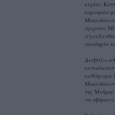
κυρίας Κοττ
κορυφαίο μ
Μακεδόνων σ
αρχαίας Μίε
αγωνίζεσθαι
ακαδημία κ
Διαβάζω από
καταδικάστη
καθίδρυμα 
Μακεδόνων 
της Μνήμης.
να σβήσουν