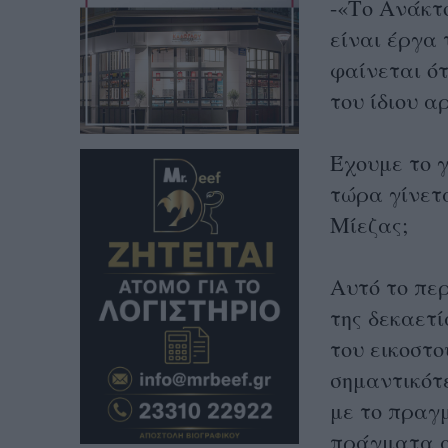
-«Το Ανάκτ
είναι έργα 
φαίνεται ότ
του ίδιου α
Έχουμε το 
τώρα γίνετ
Μίεζας;
Αυτό το πε
της δεκαετί
του εικοστο
σημαντικότ
με το πραγ
πράγματα α