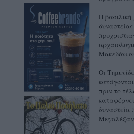
Η βασιλική
δυναστείας 
προχριστιαν
αρχαιολογικ
Μακεδόνων 
Οι Τημενίδ
κατάγονται
πριν το τέλ
καταφέρνει 
δυναστεία π
Μεγαλέξαν