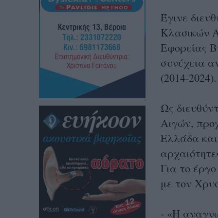
Έγινε διευθ
Κλασικών Αρ
Εφορείας Β
συνέχεια α
(2014-2024)
Ως διευθύν
Αιγών, προ
Ελλάδα και
αρχαιότητε
Για το έργο
με τον Χρυ
- «Η αναγνώ