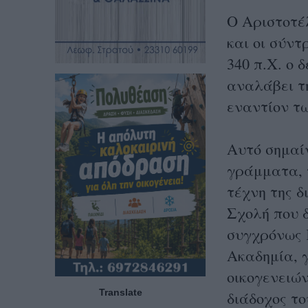
Ο Αριστοτέλ
και οι σύντ
340 π.Χ. ο 
αναλάβει τ
εναντίον τ
Αυτό σημαίν
γράμματα, τ
τέχνη της δ
Σχολή που 
συγχρόνως 
Ακαδημία, 
οικογενειών
Translate
διάδοχος τ