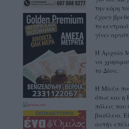
την κόρη το
έχουν βρεθε
το κεντρικ
γίνει αργό
Η Αρχαία Μ
να χρησιμοπ
το Δίον;
Η Μίεζα πο
όπως και η 
πόλεις που
βασίλειο. 
αυτήν επέλε