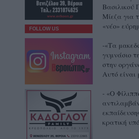
Βασιλικού 
Μίεζα για τ
«νέο» εύρη
FOLLOW US
-«Τα μακεδο
γυμνάσιο τ
στην οργάνω
Αυτό είναι 
- «Ο Φίλιππ
αντιλαμβάν
εκπαίδευσης
κρατική υπό