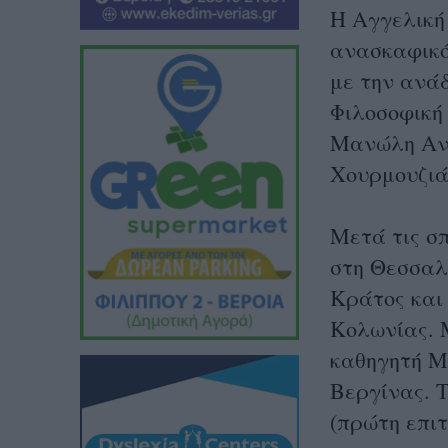
Η Αγγελική
ανασκαφικό
με την ανά
Φιλοσοφική
Μανώλη Ανδ
Χουρμουζιά
Μετά τις σπ
στη Θεσσαλ
Κράτος και 
Κολωνίας. Μ
καθηγητή Μ
Βεργίνας. Τ
(πρώτη επιτ