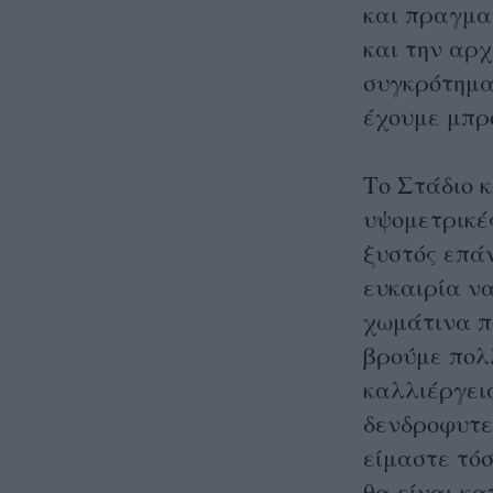
και πραγμα
και την αρχ
συγκρότημα
έχουμε μπρο
Το Στάδιο 
υψομετρικές
ξυστός επάν
ευκαιρία ν
χωμάτινα π
βρούμε πολ
καλλιέργεια
δενδροφυτεύ
είμαστε τόσ
θα είναι κα