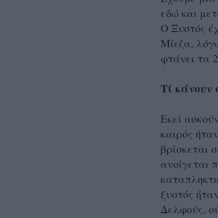
εδώ και μετ
Ο Ξυστός έχ
Μίεζα, λόγ
φτάνει τα 2
Τί κάνουν 
Εκεί ασκού
καιρός ήταν
βρίσκεται σ
ανοίγεται π
καταπληκτικ
ξυστός ήταν
Δελφούς, ού