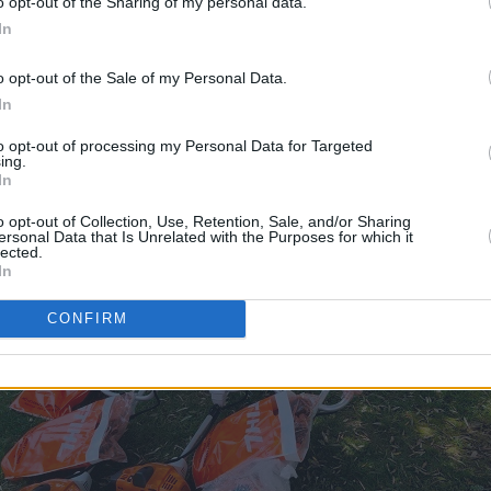
o opt-out of the Sharing of my personal data.
ής Πόλεως Νάουσας συνεχίζει να επενδύει στην ενίσ
In
 υπηρεσιών, με στόχο έναν πιο λειτουργικό, καθαρό κ
Δήμο, προς όφελος των κατοίκων και των επισκεπτών.
o opt-out of the Sale of my Personal Data.
In
to opt-out of processing my Personal Data for Targeted
ing.
In
o opt-out of Collection, Use, Retention, Sale, and/or Sharing
ersonal Data that Is Unrelated with the Purposes for which it
lected.
In
CONFIRM