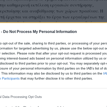
την καθημερινή εκτέλεση εργασιών συντήρησης,
εριποίησης και αναβάθμισης των χώρων πρασίνου. Η
ή έρχεται να στηρίξει το έργο των εργαζομένων της
 οποίοι καλούνται καθημερινά να ανταποκριθούν σε
γκες σε όλες τις Δημοτικές Ενότητες.
 -
Do Not Process My Personal Information
ρωικής Πόλεως Νάουσας κ. Νίκος Κουτσογιάννης τόνισ
to opt-out of the sale, sharing to third parties, or processing of your per
ή Αρχή συνεχίζει με συνέπεια την προσπάθεια ενίσχυσ
formation for targeted advertising by us, please use the below opt-out s
 του Δήμου με τον απαραίτητο εξοπλισμό, δίνοντας
r selection. Please note that after your opt-out request is processed y
αθαριότητα, στο περιβάλλον και στη βελτίωση της
eing interest-based ads based on personal information utilized by us or
disclosed to third parties prior to your opt-out. You may separately opt-
ας των πολιτών.
losure of your personal information by third parties on the IAB’s list of
. This information may also be disclosed by us to third parties on the
IA
 Αντιδήμαρχος Καθαριότητας, Περιβάλλοντος &
Participants
that may further disclose it to other third parties.
Αντώνης Μπέζος
υνομίας κ.
υπογράμμισε ότι η
υ εξοπλισμού αποτελεί βασική προϋπόθεση για την
ή λειτουργία των υπηρεσιών και την καλύτερη φροντ
l Data Processing Opt Outs
 χώρων.