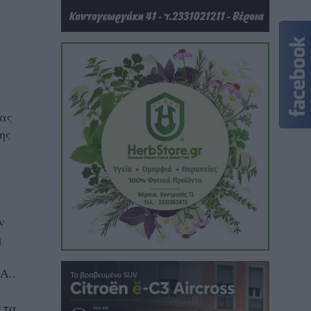
ας
ης
ν
η
Α..
ετα