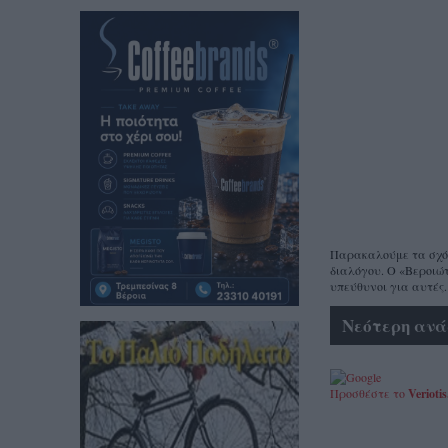
Παρακαλούμε τα σχόλι
διαλόγου. Ο «Βεροιώτ
υπεύθυνοι για αυτές.
Νεότερη ανά
Προσθέστε το
Veriotis