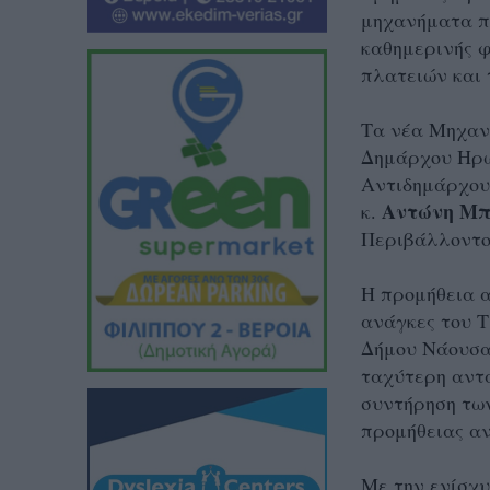
μηχανήματα π
καθημερινής 
πλατειών και 
Τα νέα Μηχαν
Δημάρχου Ηρω
Αντιδημάρχου
Αντώνη Μπ
κ.
Περιβάλλοντο
Η προμήθεια 
ανάγκες του 
Δήμου Νάουσα
ταχύτερη αντ
συντήρηση των
προμήθειας α
Με την ενίσχυ