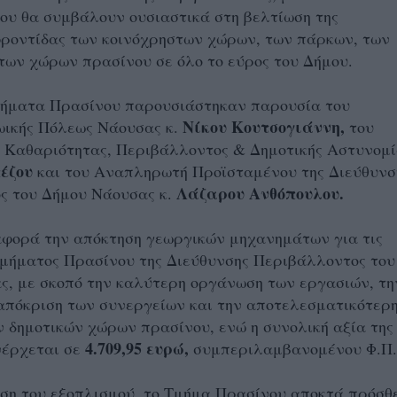
ου θα
συμβάλουν ουσιαστικά στη βελτίωση της
φροντίδας των κοινόχρηστων χώρων, των πάρκων, των
των χώρων πρασίνου σε όλο το εύρος του Δήμου.
ήματα Πρασίνου παρουσιάστηκαν παρουσία του
Νίκου Κουτσογιάννη,
ικής Πόλεως Νάουσας κ.
του
 Καθαριότητας, Περιβάλλοντος & Δημοτικής Αστυνομί
έζου
και του Αναπληρωτή Προϊσταμένου της Διεύθυνσ
Λάζαρου Ανθόπουλου.
ς του Δήμου Νάουσας κ.
αφορά την απόκτηση γεωργικών μηχανημάτων για τις
Τμήματος Πρασίνου της Διεύθυνσης Περιβάλλοντος του
ς, με σκοπό την καλύτερη οργάνωση των εργασιών, τη
απόκριση των συνεργείων και την αποτελεσματικότερ
 δημοτικών χώρων πρασίνου, ενώ η συνολική αξία της
4.709,95 ευρώ,
νέρχεται σε
συμπεριλαμβανομένου Φ.Π.
ση του εξοπλισμού, το Τμήμα Πρασίνου αποκτά πρόσθ