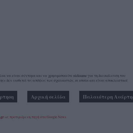
α να είναι σύντομα και να χρησιμοποιείτε nickname για τη διευκόλυνση του
ης» δεν υιοθετεί τις απόψεις των σχολιαστών, οι οποίοι και είναι αποκλειστικά
ρτηση
Αρχική σελίδα
Παλαιότερη Ανάρτη
.gr
ως προτιμώμενη πηγή στο Google News