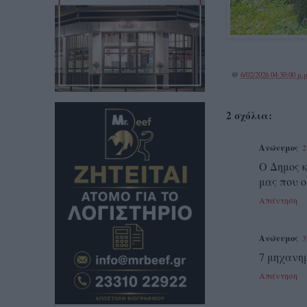
@
6/02/2026 04:30:00 μ.μ
2 σχόλια:
Ανώνυμος
2
Ο Δημος 
μας που ο
Απάντηση
Ανώνυμος
3
7 μηχανη
Απάντηση