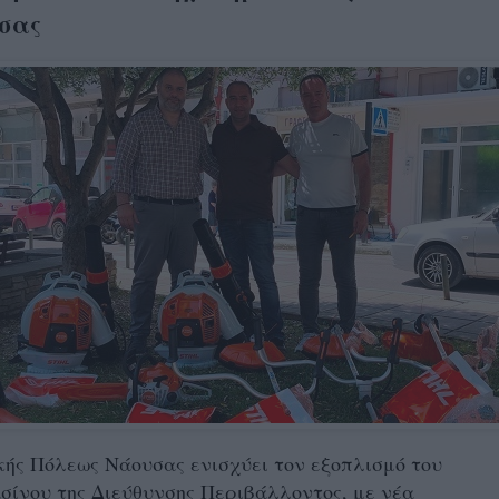
σας
ής Πόλεως Νάουσας ενισχύει τον εξοπλισμό του
ίνου της Διεύθυνσης Περιβάλλοντος, με νέα