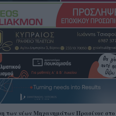
η των νέων Μηχανημάτων Πρασίνου στο