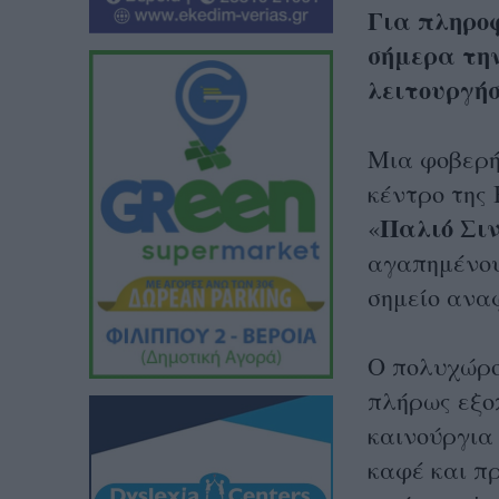
Για πληροφ
σήμερα την
λειτουργήσ
Μια φοβερή
κέντρο της 
Παλιό Σι
«
αγαπημένου
σημείο αναφ
Ο πολυχώρος
πλήρως εξο
καινούργια
καφέ και π