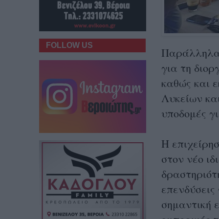
FOLLOW US
Παράλληλα,
για τη διο
καθώς και 
Λυκείων κα
υποδομές γ
Η επιχείρησ
στον νέο ιδ
δραστηριότ
επενδύσεις 
σημαντική ε