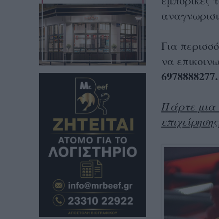
εμπορικές τ
αναγνωρισιμ
Για περισσ
να επικοιν
6978888277.
Πάρτε μια 
επιχείρησης