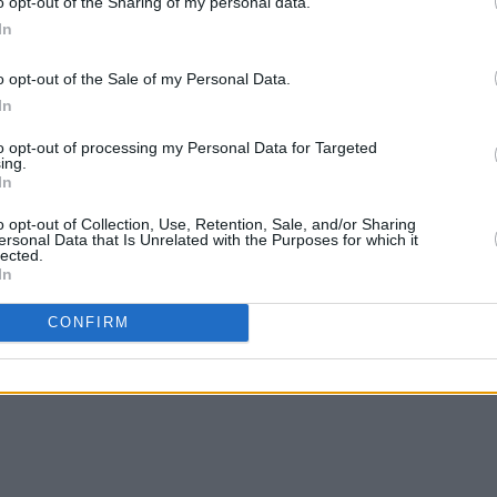
o opt-out of the Sharing of my personal data.
ΠΕ
In
o opt-out of the Sale of my Personal Data.
.
In
χόλια:
to opt-out of processing my Personal Data for Targeted
ing.
In
λίου
o opt-out of Collection, Use, Retention, Sale, and/or Sharing
α να είναι σύντομα και να χρησιμοποιείτε nickname για τη διευκόλυνση του
ersonal Data that Is Unrelated with the Purposes for which it
ης» δεν υιοθετεί τις απόψεις των σχολιαστών, οι οποίοι και είναι αποκλειστικά
lected.
In
CONFIRM