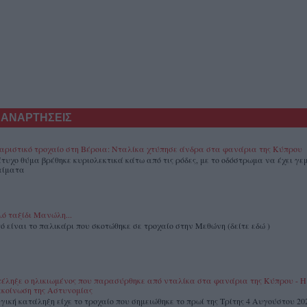
 ΑΝΑΡΤΗΣΕΙΣ
αριστικό τροχαίο στη Βέροια: Νταλίκα χτύπησε άνδρα στα φανάρια της Κύπρου
άτυχο θύμα βρέθηκε κυριολεκτικά κάτω από τις ρόδες, με το οδόστρωμα να έχει γεμ
αίματα
ό ταξίδι Μανώλη...
ό είναι το παλικάρι που σκοτώθηκε σε τροχαίο στην Μεθώνη (δείτε εδώ )
έληξε ο ηλικιωμένος που παρασύρθηκε από νταλίκα στα φανάρια της Κύπρου - Η
κοίνωση της Αστυνομίας
γική κατάληξη είχε το τροχαίο που σημειώθηκε το πρωί της Τρίτης 4 Αυγούστου 20