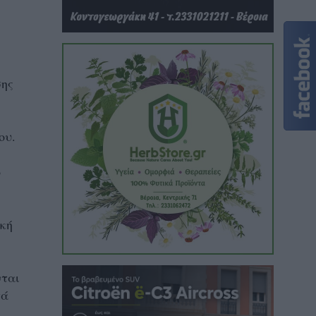
σης
ου.
ο
κή
νται
τά