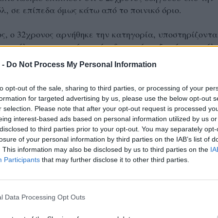
λ, σε επίπεδα όμως κάτω από το ποινικό όριο.
, ο 32χρονος αρνήθηκε την κατηγορία, υποστηρίζοντα
 τη φίλη του στο σπίτι κι ότι δεν ανέπτυξε τόσο μεγάλ
 την πλευρά του, ο 25χρονος δεν εμφανίστηκε στο
 -
Do Not Process My Personal Information
ι εκπροσωπήθηκε από πληρεξούσιο δικηγόρο. Η
υ ισχυρίστηκε ότι το όχημα από τεχνικής άποψης δεν
to opt-out of the sale, sharing to third parties, or processing of your per
επεράσει τα 200 χλμ/ώρα κι ότι ο κατηγορούμενος ήθε
formation for targeted advertising by us, please use the below opt-out s
ει έπειτα από εργασίες που είχε πραγματοποιήσει σε
r selection. Please note that after your opt-out request is processed y
eing interest-based ads based on personal information utilized by us or
disclosed to third parties prior to your opt-out. You may separately opt-
losure of your personal information by third parties on the IAB’s list of
ως μάρτυρας, αστυνομικός ανέφερε ότι εκείνη την ώ
. This information may also be disclosed by us to third parties on the
IA
λα οχήματα στο οδόστρωμα. Όπως είπε, τα δύο
Participants
that may further disclose it to other third parties.
ινούνταν παράλληλα για περίπου τέσσερα δευτερόλεπ
21 χλμ./ώρα. Διευκρίνισε, ωστόσο, ότι δεν προέκυψε π
 είχαν συνεννοηθεί για τη διεξαγωγή αυτοσχέδιου αγών
l Data Processing Opt Outs
πως «υπήρχε ένας άτυπος ανταγωνισμός μεταξύ τους»