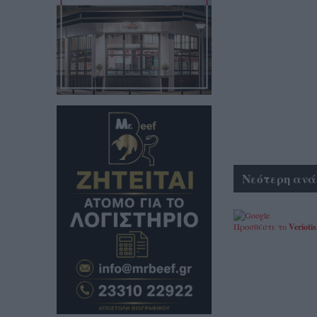
Νεότερη ανά
Προσθέστε το
Veriotis