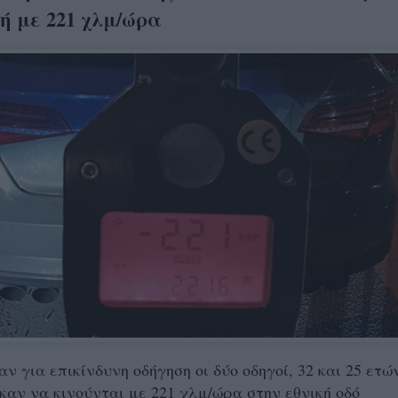
ή με 221 χλμ/ώρα
ν για επικίνδυνη οδήγηση οι δύο οδηγοί, 32 και 25 ετώ
καν να κινούνται με 221 χλμ/ώρα στην εθνική οδό