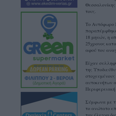
Θεσσαλονίκης 
τους.
Το Αυτόφωρο 
παραπέμφθηκα
18 μηνών, η ο
25χρονος κατα
αφού του αναγ
Είχαν συλληφθ
της Υποδιεύθ
στοχευμένους 
αυτοκινήτων 
Περιφερειακή
Σύμφωνα με τη
το ανώτατο επ
τον έλεγχο δι