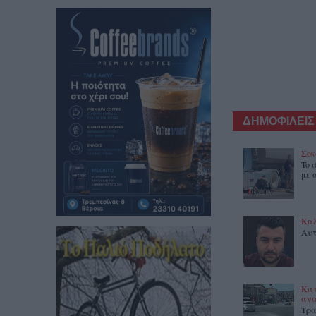
ΔΗΜΟΦΙΛΕΙΣ
Σοκ
To 
με 
Καλ
Αυτ
Κατ
ανα
Τρα