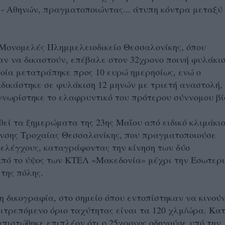
- Αθηνών, πραγματοποιώντας... άτυπη κόντρα μεταξύ
Μονομελές Πλημμελειοδικείο Θεσσαλονίκης, όπου
ν να δικαστούν, επέβαλε στον 32χρονο ποινή φυλάκι
ποία μετατράπηκε προς 10 ευρώ ημερησίως, ενώ ο
δικάστηκε σε φυλάκιση 12 μηνών με τριετή αναστολή,
νωρίστηκε το ελαφρυντικό του πρότερου σύννομου βί
εί τα ξημερώματα της 23ης Μαΐου από ειδικό κλιμάκι
υνσης Τροχαίας Θεσσαλονίκης, που πραγματοποιούσε
ελέγχους, καταγράφοντας την κίνηση των δύο
από το ύψος των ΚΤΕΛ «Μακεδονία» μέχρι την Εσωτερι
 της πόλης.
 δικογραφία, στο σημείο όπου εντοπίστηκαν να κινού
ιτρεπόμενο όριο ταχύτητας είναι τα 120 χλμ/ώρα. Κα
απιστώθηκε επιπλέον ότι ο 25χρονος οδηγούσε υπό την