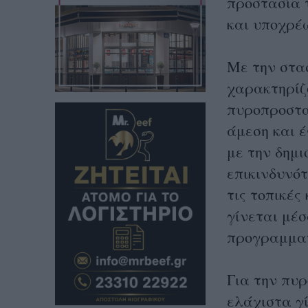
προστασία 
και υποχρέ
Με την στα
χαρακτηρίζ
πυροπροστα
άμεση και 
με την δημι
επικινδυνότ
τις τοπικές
γίνεται μέ
προγραμματ
Για την πυ
ελάχιστα γ