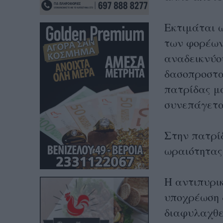
Εκτιμάται 
των φορέων
αναδεικνύο
δασοπροστασ
πατρίδας μ
συνεπάγετα
Στην πατρί
ωραιότητας
Η αντιπυρι
υποχρέωση 
διαφυλαχθεί