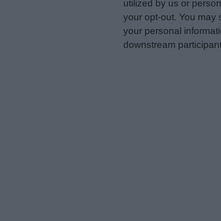
utilized by us or person
your opt-out. You may s
your personal informatio
downstream participant
us to third parties on t
may further disclose it t
Personal Data Processing 
I want to opt-out of the Sh
Opted In
I want to opt-out of the Sa
Opted In
I want to opt-out of proce
Advertising.
Opted In
I want to opt-out of Collec
of my Personal Data that Is
was collected.