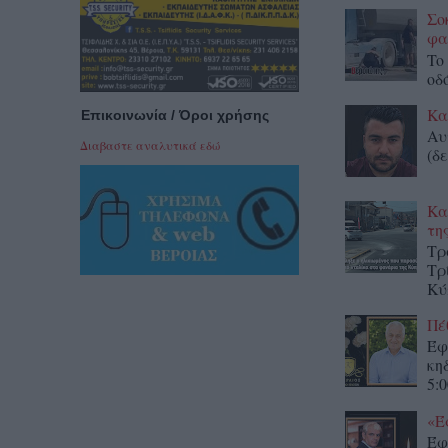
Σο
φα
To
οδ
Κα
Επικοινωνία / Όροι χρήσης
Αυ
Διαβαστε αναλυτικά εδώ
(δε
Κα
τη
Τρ
Τρ
Κύ
Πέ
Έφ
κη
5:0
«Έ
Έφ