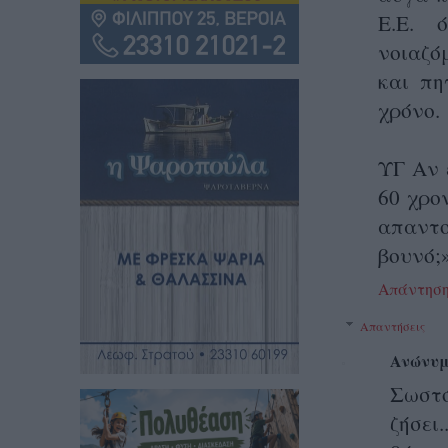
Ε.Ε. 
νοιαζό
και πη
χρόνο.
ΥΓ Αν 
60 χρο
απαντο
βουνό;
Απάντησ
Απαντήσεις
Ανώνυμ
Σωστό
ζήσει