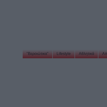
"Βεροιώτικα"
Lifestyle
Αθλητικά
Απ