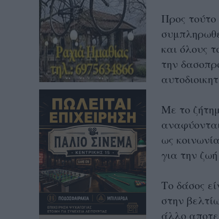
Προς τούτο
συμπληρωθε
και όλους τ
την δασοπρο
αυτοδιοικητ
Με το ζήτη
αναφύονται
ως κοινωνί
για την ζωή
Το δάσος ε
στην βελτίω
άλλο αποτε