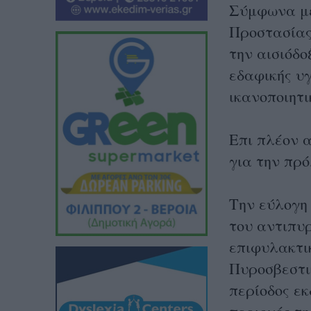
Σύμφωνα με 
Προστασίας
την αισιόδο
εδαφικής υ
ικανοποιητι
Επι πλέον 
για την πρ
Την εύλογη
του αντιπυρ
επιφυλακτι
Πυροσβεστικ
περίοδος ε