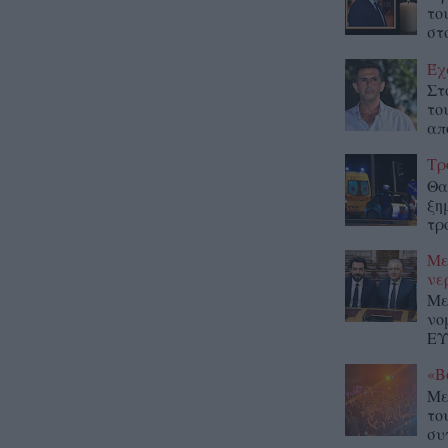
το
στο
Έχ
Στ
το
απ
Τρ
Θα
ξη
τρ
Με
νε
Με
νο
ΕΥ
«Β
Με
το
συ