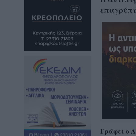
επαγρύπν
Γράφει ο 