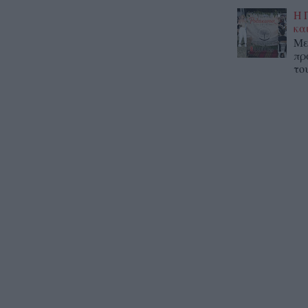
Η 
κα
Με
πρ
το