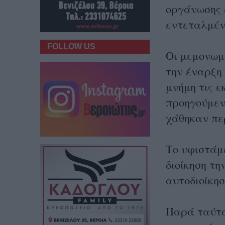
οργάνωσης 
εντεταλμέν
FOLLOW US
Οι μεμονωμ
την έναρξη
μνήμη τις 
προηγούμεν
χάθηκαν πε
Το υφιστάμε
διοίκηση τη
αυτοδιοίκησ
Παρά ταύτα