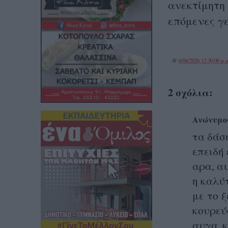
ανεκτίμητη 
επόμενες γε
@
6/06/2026 12:30:00 μ.μ
2 σχόλια:
Ανώνυμο
τα δάσ
επειδή
αρα, αυ
η καλύ
με το 
κουρεύ
αυγα κ