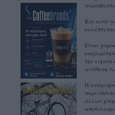
πυροσβεστώ
Και αυτό γι
καλύπτεται
Είναι χαρακ
εκκρεμότητ
την ευρεία
αντίθεση τ
Η ανάμνηση
παρελθόντο
άλλων μπορε
αποτελεσμα