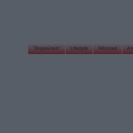
"Βεροιώτικα"
Lifestyle
Αθλητικά
Απ