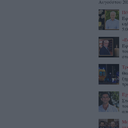
Αυγούστου 20
Πέ
Έφ
κη
5:0
«Έ
Έφ
το
στο
Τρ
Θα
ξη
τρ
Έχ
Στ
το
απ
Με
νε