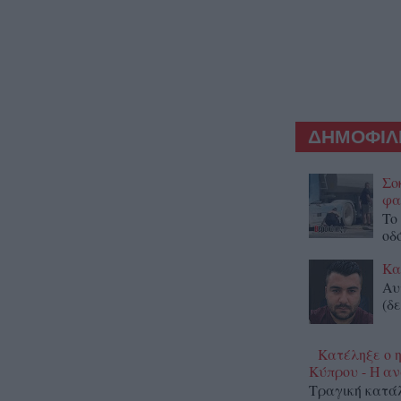
ΔΗΜΟΦΙΛΕ
Σο
φα
To
οδ
Κα
Αυ
(δε
Κατέληξε ο 
Κύπρου - Η α
Τραγική κατάλ