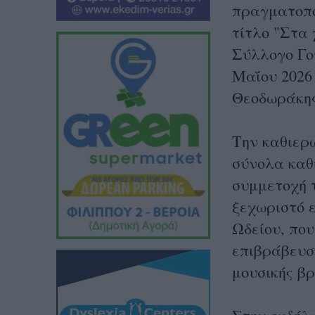
πραγματοπο
τίτλο "Στα 
Σύλλογο Γο
Μαΐου 2026
Θεοδωράκης
Την καθιερ
σύνολα καθ
συμμετοχή 
ξεχωριστό 
Ωδείου, πο
επιβράβευσ
μουσικής βρ