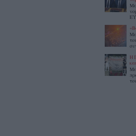
Με
νο
ΕΥ
«Β
Με
το
συ
Η 
κα
Με
πρ
το