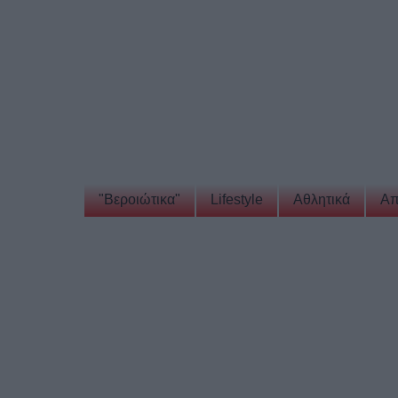
"Βεροιώτικα"
Lifestyle
Αθλητικά
Απ