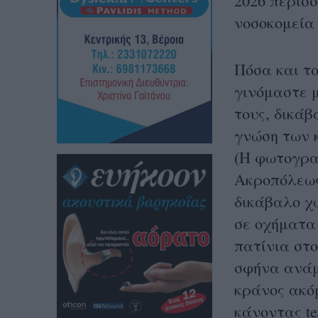
2026 περισ
νοσοκομεία
Πόσα και τ
γινόμαστε 
τους, δικάβ
γνώση των 
(H φωτογραφ
Ακροπόλεως
δικάβαλο χ
σε οχήματα
πατίνια στ
σφήνα ανάμ
κράνος ακό
κάνοντας te