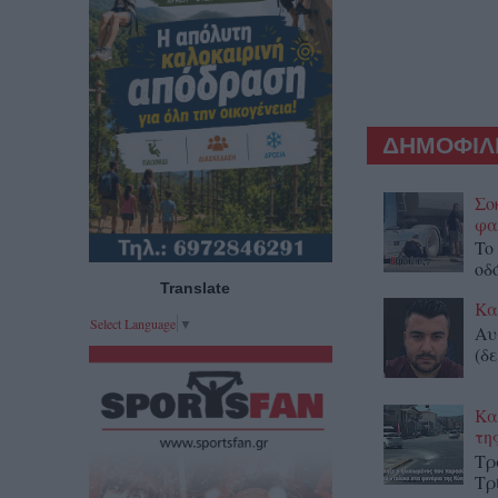
ΔΗΜΟΦΙΛΕ
Σο
φα
To
οδ
Translate
Κα
Select Language
▼
Αυ
(δε
Κα
τη
Τρ
Τρ