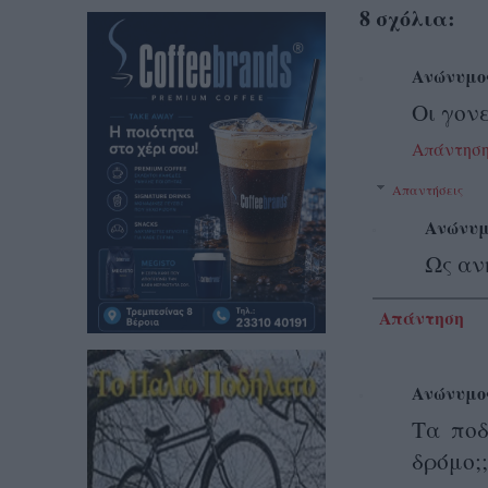
8 σχόλια:
Ανώνυμο
Οι γονε
Απάντησ
Απαντήσεις
Ανώνυμ
Ως αν
Απάντηση
Ανώνυμο
Τα ποδ
δρόμο;;