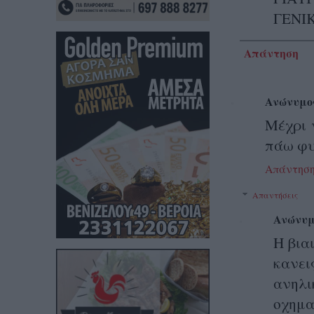
ΓΕΝΙ
Απάντηση
Ανώνυμο
Μέχρι 
πάω φυ
Απάντησ
Απαντήσεις
Ανώνυμ
Η βια
κανει
ανηλι
οχημ