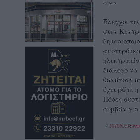
Βέροια.
Έλεγχοι τη
στην Κεντρ
δημοσιοποιο
αυστηρότερ
ηλεκτρικών 
διάλογο να
θανάτους α
έχει ρίξει 
Πόσες συστά
συμβάν για 
@
5/20/2026 11:40:00 π.μ