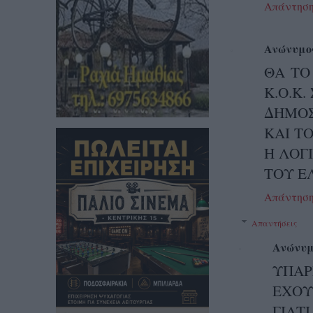
Απάντησ
Ανώνυμο
ΘΑ ΤΟ 
Κ.Ο.Κ.
ΔΗΜΟΣ
ΚΑΙ ΤΟ
Η ΛΟΓ
ΤΟΥ ΕΛ
Απάντησ
Απαντήσεις
Ανώνυμ
ΥΠΑΡ
ΕΧΟΥ
ΓΙΑΤ