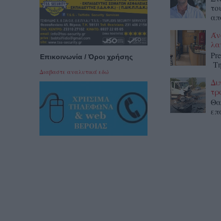
το
απ
Άν
λα
Pr
Επικοινωνία / Όροι χρήσης
Τη
Διαβαστε αναλυτικά εδώ
Δι
τρ
Θα
επ