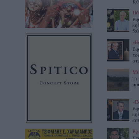
Κύ
Πέ
Έφ
κη
5:0
«Έ
Έφ
το
στο
Με
Τι
πρ
«Έ
Έφ
κη
κα
Έχ
Στ