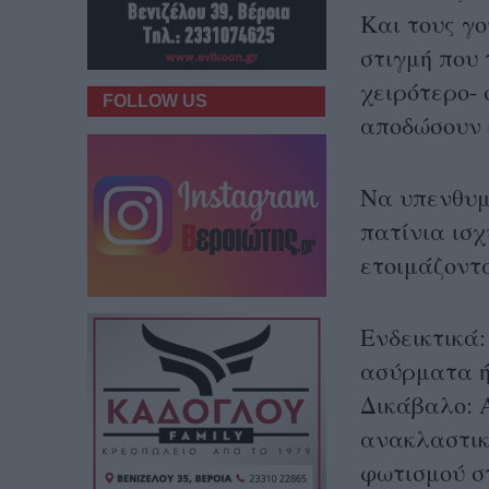
Και τους γο
στιγμή που 
χειρότερο-
FOLLOW US
αποδώσουν 
Να υπενθυμ
πατίνια ισχ
ετοιμάζοντ
Ενδεικτικά:
ασύρματα ή
Δικάβαλο: 
ανακλαστικ
φωτισμού σ