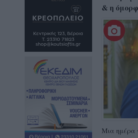
& η όμορφ
Μια ημέρα 