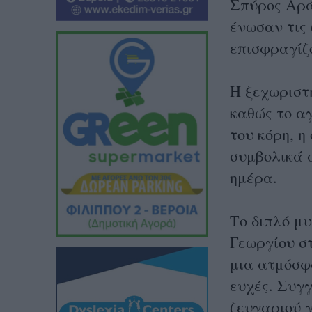
Σπύρος Αρά
ένωσαν τις 
επισφραγίζο
Η ξεχωριστή
καθώς το α
του κόρη, η
συμβολικά 
ημέρα.
Το διπλό μυ
Γεωργίου σ
μια ατμόσφ
ευχές. Συγγ
ζευγαριού γ