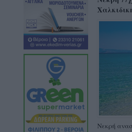
Χαλκιδικ
Νεκρή ανασ