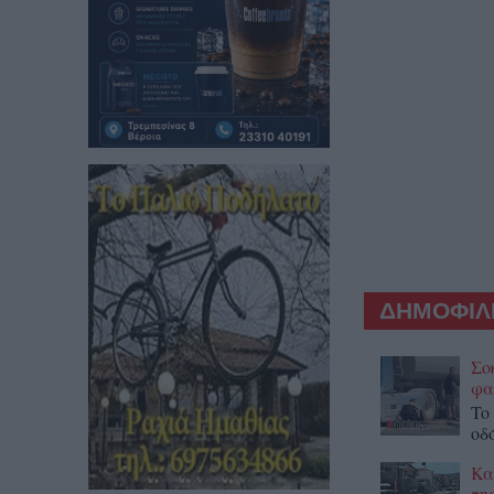
ΔΗΜΟΦΙΛΕ
Σο
φα
To
οδ
Κα
τη