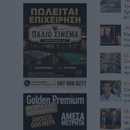
Τρ
Τρ
Κύ
«Έ
Έφ
το
στο
Όλ
Ξε
Αν
τη
Έχ
Στ
το
απ
Με
νε
Με
νο