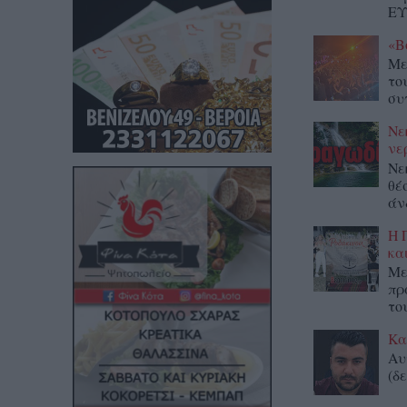
ΕΥ
«Β
Με
το
συ
Νε
νε
Νε
θέ
άν
Η 
κα
Με
πρ
το
Κα
Αυ
(δε