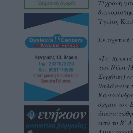
77χρονη γυ
διακομίστη
Υγείας Κασ
Σε σχετική 
«Τις πρωινέ
των Νέων Μ
Σερβίας) αν
θαλάσσια π
Κασσάνδρας
όχημα του 
διαπιστώθη
από το Β’ 
Λιμεναρχεί