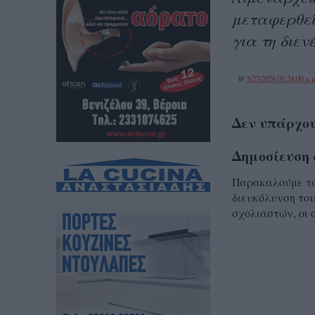
μεταφερθεί
για τη διεν
@
5/27/2026 01:24:00 μ.μ
Δεν υπάρχου
Δημοσίευση 
Παρακαλούμε τα 
διευκόλυνση του
σχολιαστών, οι 