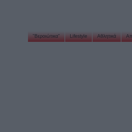
"Βεροιώτικα"
Lifestyle
Αθλητικά
Απ