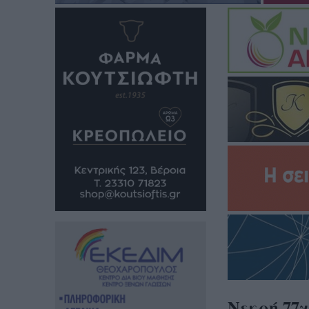
Νεκρή 77χ