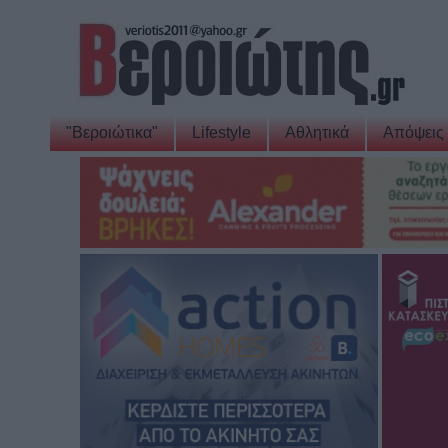
"Βεροιώτικα"
Lifestyle
Αθλητικά
Απόψεις