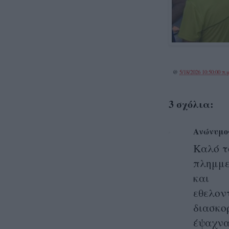
@
5/18/2026 10:50:00 π.μ
3 σχόλια:
Ανώνυμο
Καλό τ
πλημμε
και α
εθελο
διασκ
έψαχνα