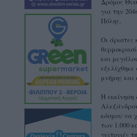
Δρόμος Θυσ
για την 20
Πόλης.
Οι άριστες 
θερμοκρασί
και μεγάλο
εξελίχθηκε 
μνήμης και 
Η εκκίνηση 
Αλεξάνδρου
κόσμου να χ
των 1.000 κ
γειτονιές τ