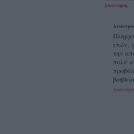
Απάντηση
Ανώνυμο
Πλημμύρ
ετών, 
την απ
πολύ σ
προβάλ
βοήθεια
Απάντησ