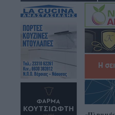
«Πλημμύρ