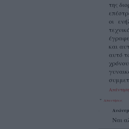
της δι
επέστρ
οι ενή
τεχνικό
έγραφε
και αυ
αυτό τ
χρόνο
γυναικ
συμμετ
Απάντησ
Απαντήσεις
Ανώνυμ
Ναι α