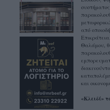
συστήματος 
παρακολουθ
μεταφορικώ
από οποιοδ
Επικράτεια
Θαλάμου, θα
παρακολουθ
εμπορευματ
διακινούντα
καταπολέμη
και οικονομ
«Κλειδί» τ