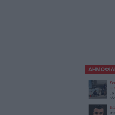
ΔΗΜΟΦΙΛΕ
Σο
φα
To
οδ
Κα
Αυ