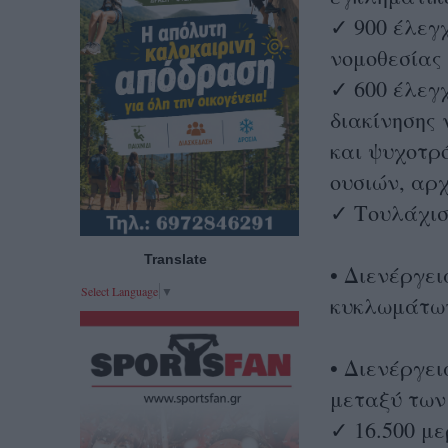
✓ 900 έλεγχ
νομοθεσίας
✓ 600 έλεγ
διακίνησης
και ψυχοτρ
ουσιών, αρ
✓ Τουλάχιστ
Translate
• Διενέργε
Select Language
▼
κυκλωμάτων
• Διενέργει
μεταξύ των
✓ 16.500 με