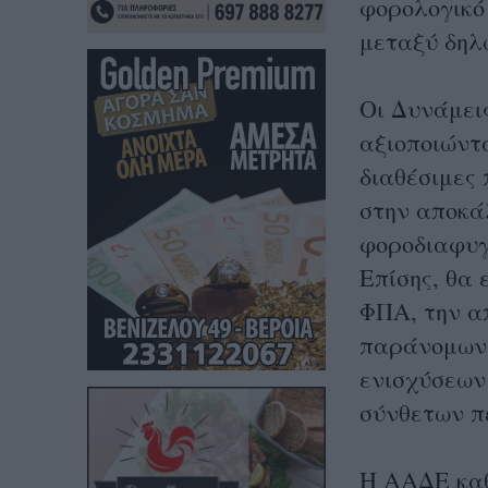
φορολογικό
μεταξύ δηλ
Οι Δυνάμει
αξιοποιώντα
διαθέσιμες
στην αποκά
φοροδιαφυγ
Επίσης, θα 
ΦΠΑ, την α
παράνομων 
ενισχύσεων
σύνθετων π
Η ΑΑΔΕ καθ