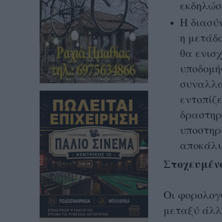
εκδηλώσ
Η διασύ
η μετάδ
θα ενισ
υποδομής
συναλλα
εντοπίζ
δραστηρ
υποστηρ
αποκάλυ
Στοχευμένο
Οι φορολογι
μεταξύ άλλ