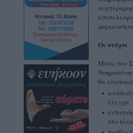
συμπεριφορ
αποτελεσμα
φοροεισπρα
Οι στόχοι
Μέσω του Σ
Νοημοσύνης 
θα υλοποιο
ανάδειξ
έλεγχο
εντοπισ
στο ηλε
πρόβλεψ