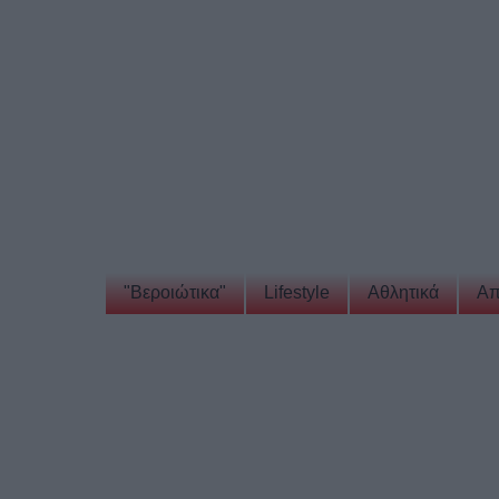
"Βεροιώτικα"
Lifestyle
Αθλητικά
Απ