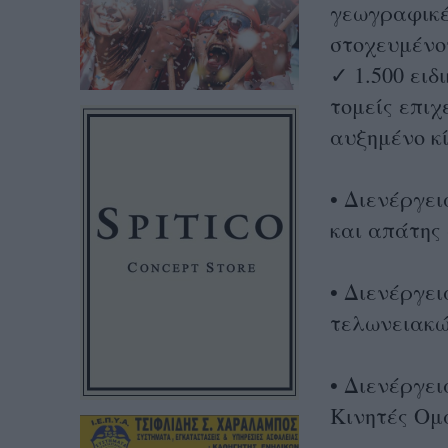
γεωγραφικέ
στοχευμένο
✓ 1.500 ειδ
τομείς επι
αυξημένο κ
• Διενέργε
και απάτης
• Διενέργει
τελωνειακ
• Διενέργει
Κινητές Ομ