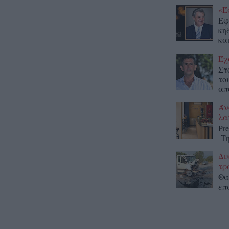
«Έ
Έφ
κη
κα
Έχ
Στ
το
απ
Άν
λα
Pr
Τη
Δι
τρ
Θα
επ