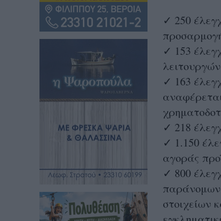
✓ 250 έλεγ
προσαρμογ
✓ 153 έλεγχ
λειτουργών
✓ 163 έλεγχ
αναφέρεται 
χρηματοδοτή
✓ 218 έλεγχ
✓ 1.150 έλε
αγοράς προ
✓ 800 έλεγ
παράνομων 
στοιχείων 
εγκληματικ