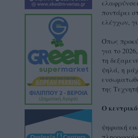
ελαφρύνσεις
ποντάρει σ
ελέγχων, γι
Όπως προκύ
για το 2026
τη δεξαμενή
ψηλά, η μάχ
ενσωματωθο
της Τεχνητ
Ο κεντρικό
ψηφιακή ει
πληροφορία