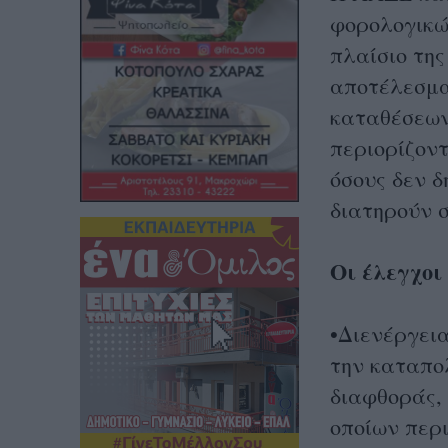
φορολογικώ
πλαίσιο τη
αποτέλεσμα
καταθέσεων
περιορίζον
όσους δεν 
διατηρούν σ
Οι έλεγχοι
•Διενέργει
την καταπο
διαφθοράς,
οποίων περ