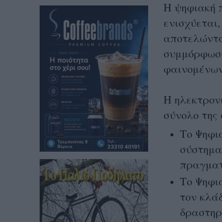
Η ψηφιακή 
ενισχύεται,
αποτελώντα
συμμόρφωση
φαινομένων
Η ηλεκτρον
σύνολο της
Το Ψηφι
σύστημα
πραγματ
Το Ψηφι
τον κλά
δραστηρ