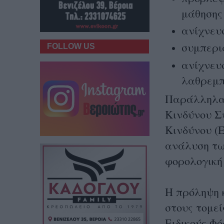
μάθησης
ανίχνευ
συμπερι
FOLLOW US
ανίχνευ
λαθρεμπ
Παράλληλα,
Κινδύνου Σ
Κινδύνου (
ανάλυση τω
φορολογική
Η πρόληψη 
στους τομε
Ειδικούς Φ