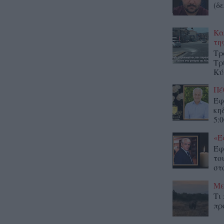
(δε
Κα
τη
Τρ
Τρ
Κύ
Πέ
Έφ
κη
5:0
«Έ
Έφ
το
στο
Με
Τι
πρ