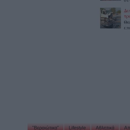
Δι
τρ
Θα
επ
"Βεροιώτικα"
Lifestyle
Αθλητικά
Απ