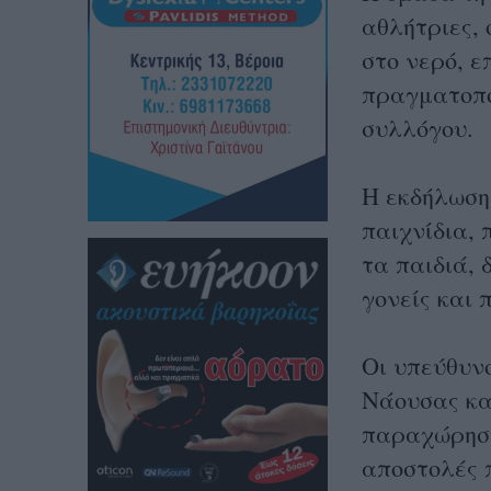
αθλήτριες, 
στο νερό, ε
πραγματοπο
συλλόγου.
Η εκδήλωση 
παιχνίδια,
τα παιδιά,
γονείς και 
Οι υπεύθυν
Νάουσας κα
παραχώρηση 
αποστολές 