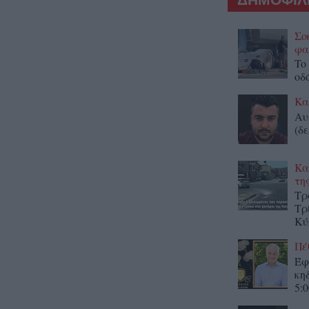
Σο
φα
To
οδ
Κα
Αυ
(δε
Κα
τη
Τρ
Τρ
Κύ
Πέ
Έφ
κη
5:0