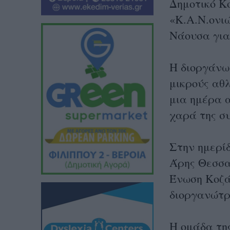
Δημοτικό Κ
«Κ.Α.Ν.ονι
Νάουσα για
Η διοργάνω
μικρούς αθλ
μια ημέρα α
χαρά της σ
Στην ημερίδ
Άρης Θεσσα
Ένωση Κοζάν
διοργανώτρ
Η ομάδα τη