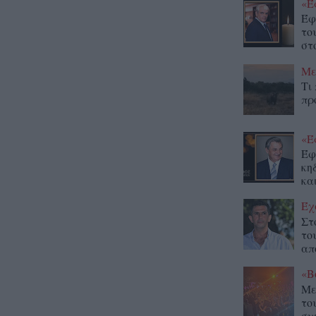
«Έ
Έφ
το
στο
Με
Τι
πρ
«Έ
Έφ
κη
κα
Έχ
Στ
το
απ
«Β
Με
το
συ