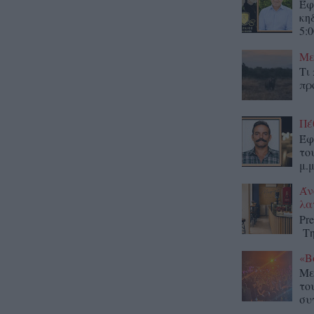
Έφ
κη
5:0
Με
Τι
πρ
Πέ
Έφ
το
μ.μ
Άν
λα
Pr
Τη
«Β
Με
το
συ