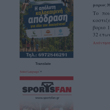
μαριος 3
Το ποι
κοστιζ
βοριο 
32 ετων
Απάντησ
Translate
Select Language
▼