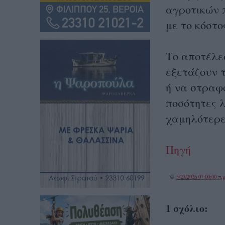
αγροτικών π
με το κόστ
Το αποτέλε
εξετάζουν 
ή να στραφ
ποσότητες λ
χαμηλότερε
Πηγή
@
5/27/2026 07:00:00 π.μ
1 σχόλιο: