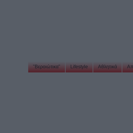
"Βεροιώτικα"
Lifestyle
Αθλητικά
Απ