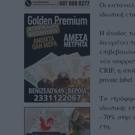
Οι καταναλ
ιδιωτική ετ
Η άνοδος τω
διευρύνει τ
επιβεβαιώνε
νέα ισορροπ
CRIF, η οπο
private lab
Τα «τρόφιμ
ιδιωτικής ε
- 70% στην
έτη.