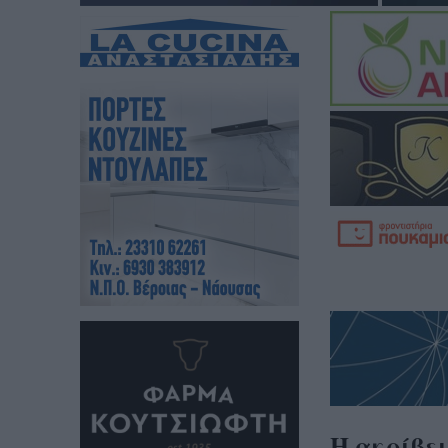
Η ακρίβει