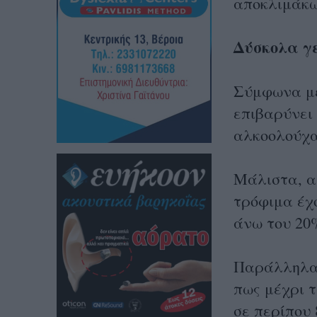
αποκλιμάκω
Δύσκολα γε
Σύμφωνα με
επιβαρύνει
αλκοολούχα
Μάλιστα, απ
τρόφιμα έχ
άνω του 20
Παράλληλα,
πως μέχρι 
σε περίπου 