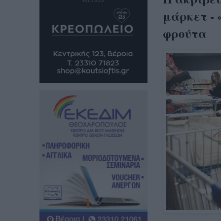
μάρκετ -
φρούτα