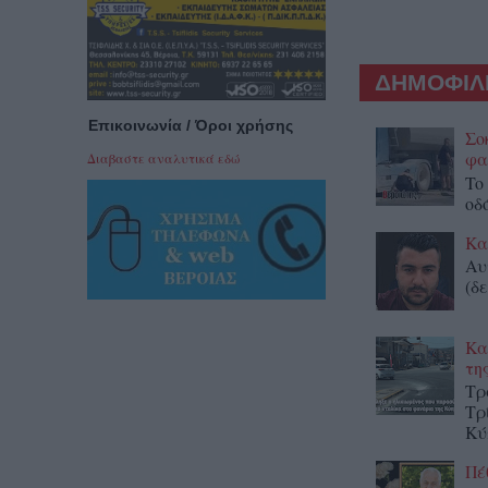
ΔΗΜΟΦΙΛΕ
Επικοινωνία / Όροι χρήσης
Σο
φα
Διαβαστε αναλυτικά εδώ
To
οδ
Κα
Αυ
(δε
Κα
τη
Τρ
Τρ
Κύ
Πέ