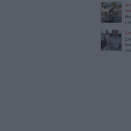
Δι
τρ
Θα
επ
Στ
Στ
δι
πλ