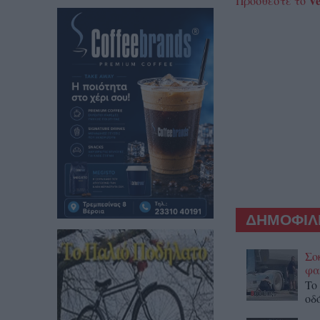
Ve
Προσθέστε το
ΔΗΜΟΦΙΛΕ
Σο
φα
To
οδ