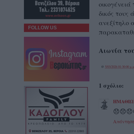
οικογένειά 
δικός τους
ανεξίτηλο 
FOLLOW US
παρακαταθή
Αιωνία του
@
5/03/2026 01:30:00 μ.μ
1 σχόλιο:
ΗΜΑΘΙΩ
😞😞😞
Απάντησ