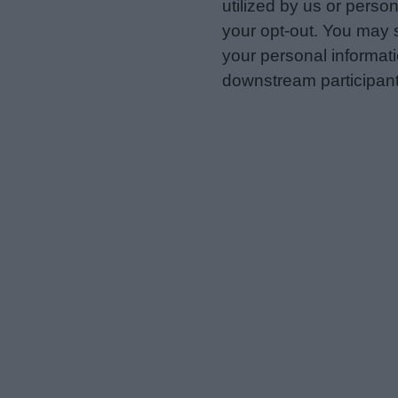
utilized by us or person
your opt-out. You may s
your personal informatio
downstream participant
us to third parties on t
may further disclose it t
Personal Data Processing 
I want to opt-out of the Sh
Opted In
I want to opt-out of the Sa
Opted In
I want to opt-out of proce
Advertising.
Opted In
I want to opt-out of Collec
of my Personal Data that Is
was collected.