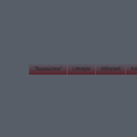
"Βεροιώτικα"
Lifestyle
Αθλητικά
Απ