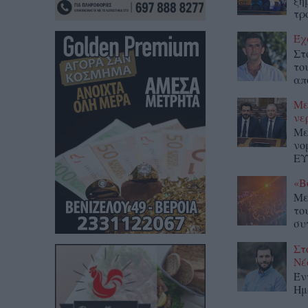
ξη
τρ
Έχ
Στ
το
απ
Με
νε
Με
νο
ΕΥ
«Β
Με
το
συ
Στ
Νέ
Έν
Ημ