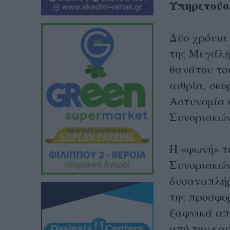
Υπηρετούσ
Δύο χρόνια
της Μεγάλη
θανάτου το
αιθρία, σκο
Αστυνομία κ
Συνοριακώ
Η «φωνή» τ
Συνοριακών
δυσαναπλήρ
της προσφορ
ξαφνικά από
από την καρ