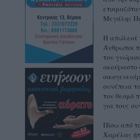
ετοιμαζόταν
Μεγάλης Π
Η απώλειά 
Άνθρωποι π
τον γνώρισ
ακούραστο 
οικογενειάρ
συνέπεια τ
τον θεσμό 
για τους συ
Πίσω από το
Χαρέλας ήτ