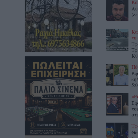
Κα
Αυ
(δε
Κα
τη
Τρ
Τρ
Κύ
Πέ
Έφ
κη
5:0
«Έ
Έφ
το
στο
Τρ
Θα