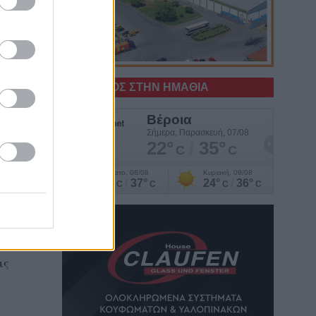
ε να
ν
Ο ΚΑΙΡΟΣ ΣΤΗΝ ΗΜΑΘΙΑ
η
νο
ις