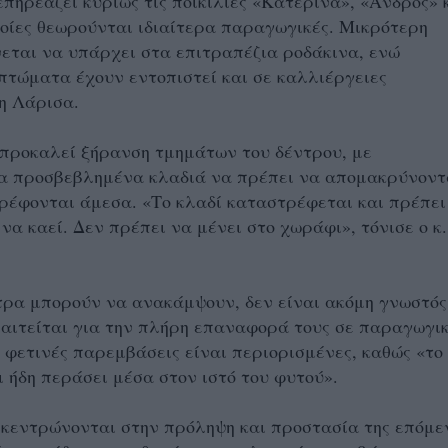
πηρεάζει κυρίως τις ποικιλίες «Κατερίνα», «Άνδρος» 
ποίες θεωρούνται ιδιαίτερα παραγωγικές. Μικρότερη
εται να υπάρχει στα επιτραπέζια ροδάκινα, ενώ
τώματα έχουν εντοπιστεί και σε καλλιέργειες
η Λάρισα.
προκαλεί ξήρανση τμημάτων του δέντρου, με
α προσβεβλημένα κλαδιά να πρέπει να απομακρύνοντ
ρέφονται άμεσα. «Το κλαδί καταστρέφεται και πρέπει
 να καεί. Δεν πρέπει να μένει στο χωράφι», τόνισε ο κ.
τρα μπορούν να ανακάμψουν, δεν είναι ακόμη γνωστός
αιτείται για την πλήρη επαναφορά τους σε παραγωγι
 φετινές παρεμβάσεις είναι περιορισμένες, καθώς «το
 ήδη περάσει μέσα στον ιστό του φυτού».
ικεντρώνονται στην πρόληψη και προστασία της επόμε