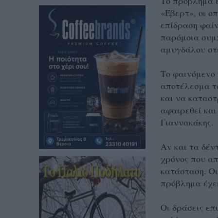
Το πρόβλημα ε
«Έβερτ», οι ο
επίδραση φαίν
παρόμοια συμπ
αμυγδάλου στ
Το φαινόμενο 
αποτέλεσμα τ
και να καταστ
αφαιρεθεί και
Γιαννακάκης.
Αν και τα δέν
χρόνος που απ
κατάσταση. Οι
πρόβλημα έχει
Οι δράσεις επ