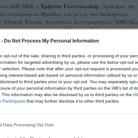
Χρήστος Γιαννακάκης,
 στο ΑΠΕ-ΜΠΕ ο
πρόεδρος της
Συνεταιρισμών Ημαθίας και μέλος του διοικητικού
ς Εθνικής Ένωσης Αγροτικών Συνεταιρισμών (ΕΘΕΑΣ),
εις είχαν καταγραφεί το 2023 στην Πέλλα.
 -
Do Not Process My Personal Information
ο πρόβλημα φαίνεται να έχει επεκταθεί, πιθανότατα λ
ματολογικών συνθηκών.
to opt-out of the sale, sharing to third parties, or processing of your per
formation for targeted advertising by us, please use the below opt-out s
 πλήττουν κυρίως συμπύρηνα ροδάκινα και συγκεκριμέ
r selection. Please note that after your opt-out request is processed y
λής παραγωγικότητας, ενώ έχουν εντοπιστεί περιστατι
eing interest-based ads based on personal information utilized by us or
disclosed to third parties prior to your opt-out. You may separately opt-
θία, Λάρισα και Έβρο.
losure of your personal information by third parties on the IAB’s list of
φόρμα για την καταγραφή των προσβολών
. This information may also be disclosed by us to third parties on the
IA
Participants
that may further disclose it to other third parties.
παγγελματική Οργάνωση Ροδάκινων αναπτύσσει ειδική
όρμα, η οποία θα τεθεί σε λειτουργία μέσα στην επό
l Data Processing Opt Outs
γεωπόνοι και παραγωγοί θα μπορούν να καταγράφουν