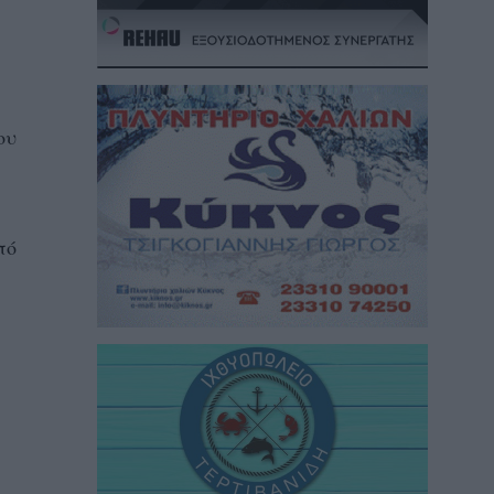
ου
πό