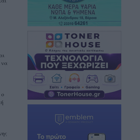
και
αι
 να
 ο
κή
νης