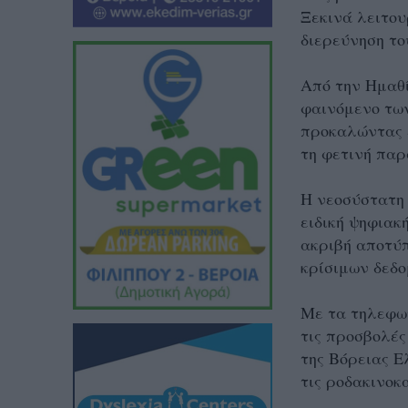
Ξεκινά
λειτου
διερεύνηση το
Από την Ημαθί
φαινόμενο των
προκαλώντας 
τη φετινή πα
Η νεοσύστατη
ειδική ψηφια
ακριβή αποτύπ
κρίσιμων δεδο
Με τα τηλεφω
τις προσβολές
της Βόρειας Ε
τις ροδακινοκ