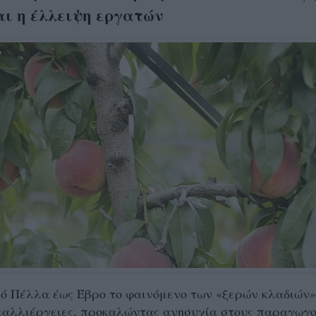
αι η έλλειψη εργατών
ό Πέλλα έως Έβρο το φαινόμενο των «ξερών κλαδιών»
καλλιέργειες, προκαλώντας ανησυχία στους παραγωγο