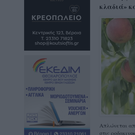
κλαδιά» κ
Απλώνεται απ
στις ροδακινο