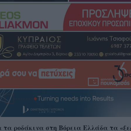
α τα ροδάκινα στη Βόρεια Ελλάδα τα «ξ