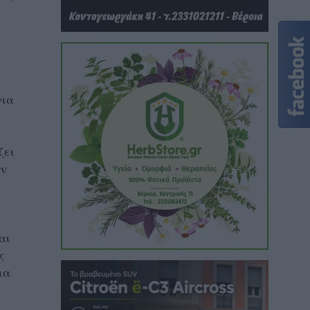
για
ζει
ην
αι
ς
ια