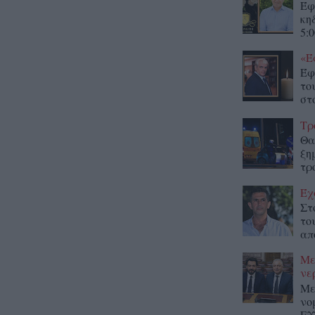
Έφ
κη
5:0
«Έ
Έφ
το
στο
Τρ
Θα
ξη
τρ
Έχ
Στ
το
απ
Με
νε
Με
νο
ΕΥ