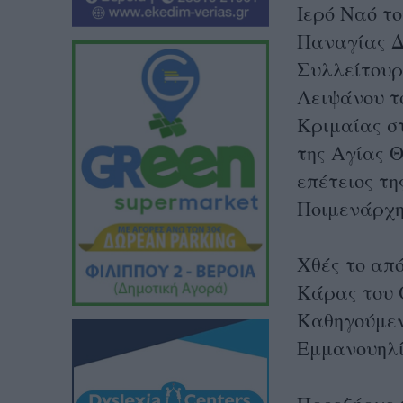
Ιερό Ναό τ
Παναγίας Δ
Συλλείτουργ
Λειψάνου τ
Κριμαίας σ
της Αγίας Θ
επέτειος τη
Ποιμενάρχη
Χθές το απ
Κάρας του Ο
Καθηγούμεν
Εμμανουηλί