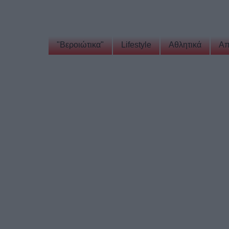
"Βεροιώτικα"
Lifestyle
Αθλητικά
Απ