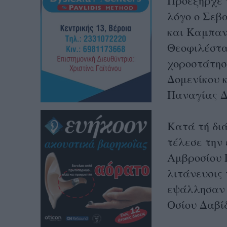
Προεξήρχε τ
λόγο ο Σεβ
και Καμπαν
Θεοφιλέστατ
χοροστάτησ
Δομενίκου 
Παναγίας Δ
Κατά τή δι
τέλεσε την 
Αμβροσίου Γ
λιτάνευσις
εψάλλησαν 
Οσίου Δαβίδ