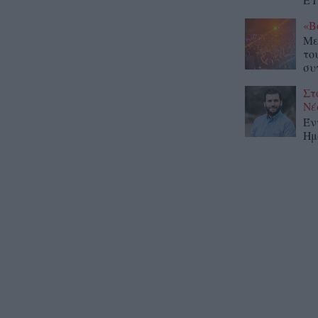
«Β
Με
το
συ
Στ
Νέ
Έν
Ημ