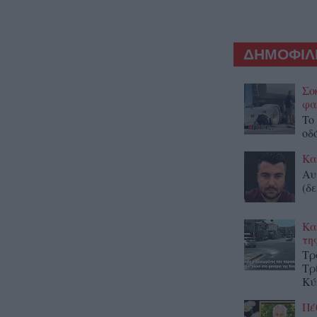
ΔΗΜΟΦΙΛΕ
Σο
φα
To
οδ
Κα
Αυ
(δε
Κα
τη
Τρ
Τρ
Κύ
Πέ