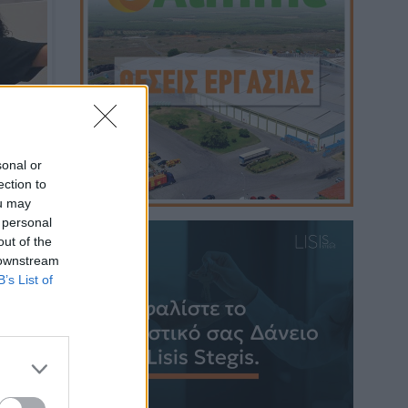
sonal or
ection to
ou may
 personal
out of the
 downstream
B’s List of