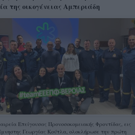
ία της οικογένειας Αμπεριάδη
αιρεία Επείγουσας Προνοσοκομειακής Φροντίδας, εις
είμνηστης Γεωργίας Κούτλα, ολοκλήρωσε την πρώτη