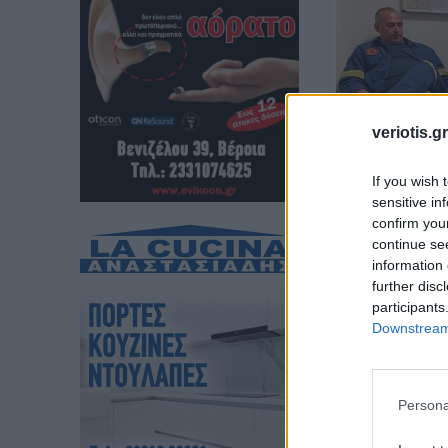
veriotis.gr
If you wish 
sensitive in
confirm you
continue se
information 
further disc
participants
Downstream 
Persona