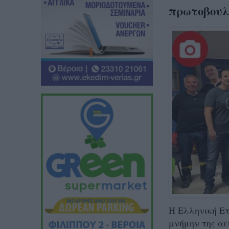
πρωτοβουλ
Η Ελληνική Ετ
μνήμην της α