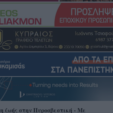
η ζωής στην Πυροσβεστική - Με