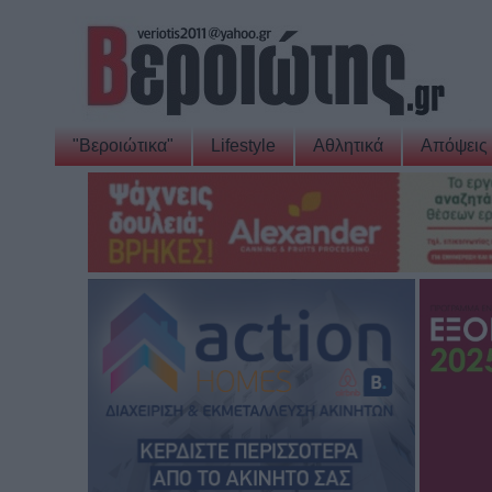
"Βεροιώτικα"
Lifestyle
Αθλητικά
Απόψεις