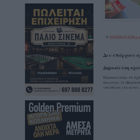
@
4/16/2026 03:32:00 μ.μ
Δεν υπάρχουν σ
Δημοσίευση σχο
Παρακαλούμε τα σχόλι
διαλόγου. Ο «Βεροιώτ
υπεύθυνοι για αυτές.