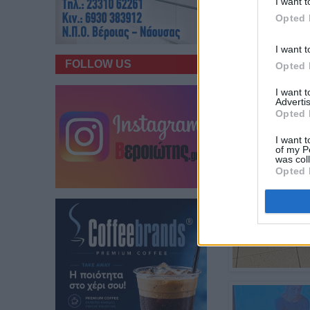
I want t
Opted 
I want t
FOLLOW US
Opted 
I want 
Advertis
Opted 
I want t
of my P
was col
Opted 