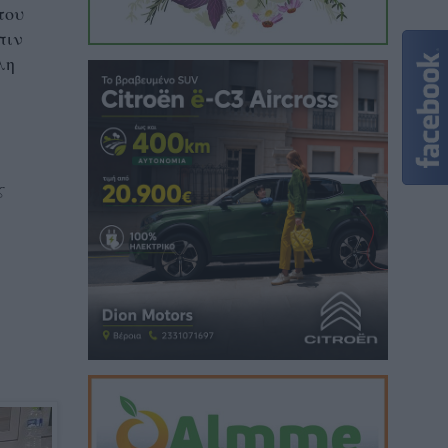
του
πιν
λη
ς