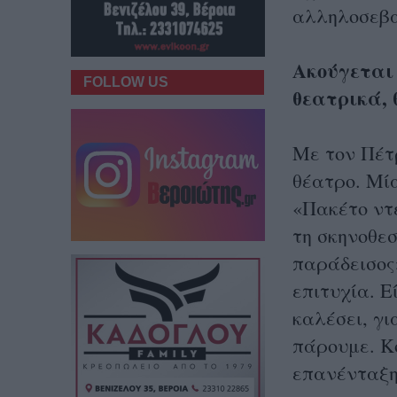
αλληλοσεβα
Ακούγεται 
FOLLOW US
θεατρικά, 
Με τον Πέτρ
θέατρο. Μία
«Πακέτο ντε
τη σκηνοθεσ
παράδεισος
επιτυχία. Ε
καλέσει, γι
πάρουμε. Κ
επανένταξη