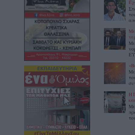
Έχ
Στ
το
απ
Με
νε
Με
νο
ΕΥ
«Β
Με
το
συ
Η 
κα
Με
πρ
το