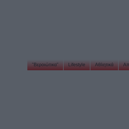
"Βεροιώτικα"
Lifestyle
Αθλητικά
Απ