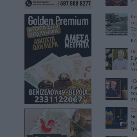
Κα
τη
Τρ
Τρ
Κύ
Πέ
Έφ
κη
5:0
«Έ
Έφ
το
στο
Τρ
Θα
ξη
τρ