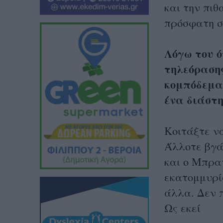
και την πιθ
πρόσφατη σ
Λόγω του ό
τηλεόραση
κομπόδεμα 
ένα διάστ
Κοιτάξτε να
Άλλοτε βγά
και ο Μπρα
εκατομμυρίω
άλλα. Δεν 
Ως εκεί