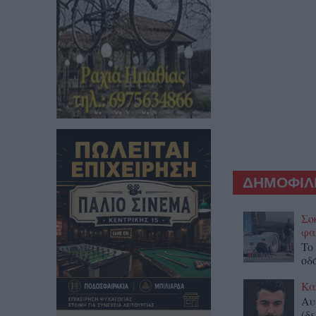
ΔΗΜΟΦΙΛΕ
Σο
φα
To
οδ
Κα
Αυ
(δε