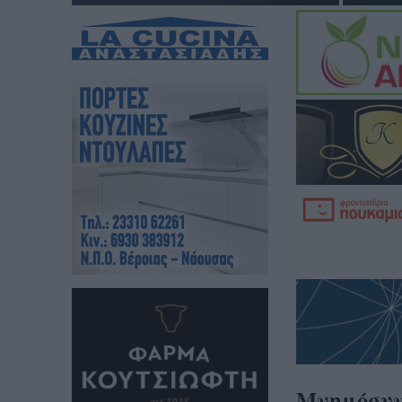
Μνημόσυν