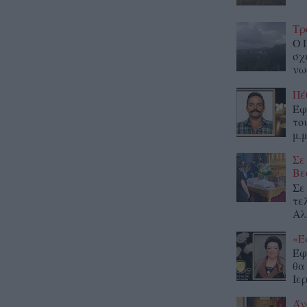
Τρ
Ο 
σχ
νω
Πέ
Έφ
το
μ.μ
Σε
Βε
Σε
τε
Αλ
«Έ
Έφ
θα
Ιε
Άν