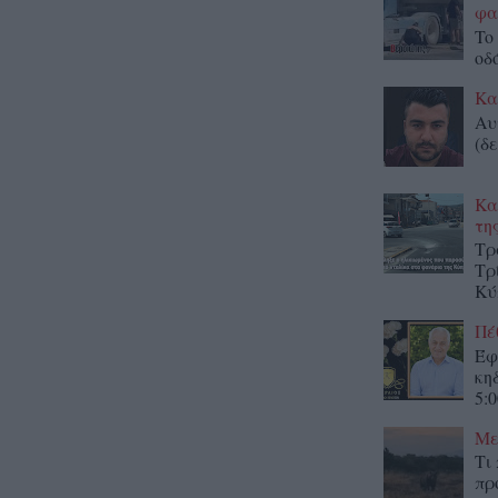
φα
To
οδ
Κα
Αυ
(δε
Κα
τη
Τρ
Τρ
Κύ
Πέ
Έφ
κη
5:0
Με
Τι
πρ