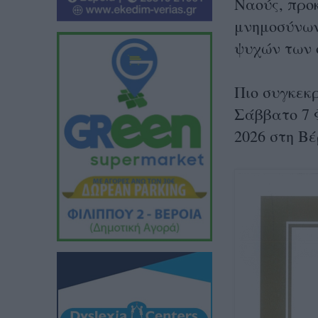
Ναούς, προ
μνημοσύνων
ψυχών των ο
Πιο συγκεκ
Σάββατο 7 
2026 στη Βέ