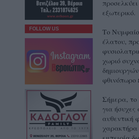
προσελκύει
εξωτερικό.
FOLLOW US
Το Νυμφαίο
έλατου, πρ
φυσιολατρι
χωριό συχνά
δημιουργώντ
φθινόπωρο 
Σήμερα, το
για ήσυχες 
αυθεντική φ
χαρακτήρα 
εμπειρία δι