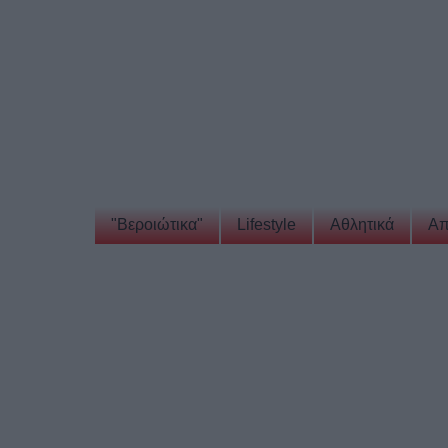
"Βεροιώτικα"
Lifestyle
Αθλητικά
Απ