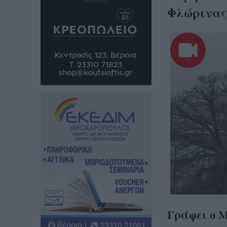
Φλώρινας
Γράφει ο 