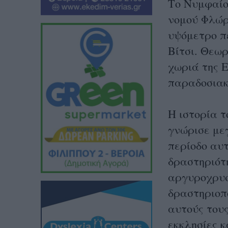
Το Νυμφαίο
νομού Φλώρ
υψόμετρο πε
Βίτσι. Θεω
χωριά της 
παραδοσιακό
Η ιστορία τ
γνώρισε μεγ
περίοδο αυ
δραστηριότ
αργυροχρυσ
δραστηριοπ
αυτούς του
εκκλησίες κ