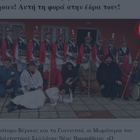
σαν! Αυτή τη φορά στην έδρα τους!
όταμο Βέροιας και τα Γιαννιτσά, οι Μωμόγεροι του
ολιτιστικού Συλλόγου Νέας Νικομήδειας «Ο