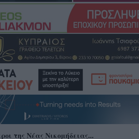
οι της Νέας Νικομήδειας...