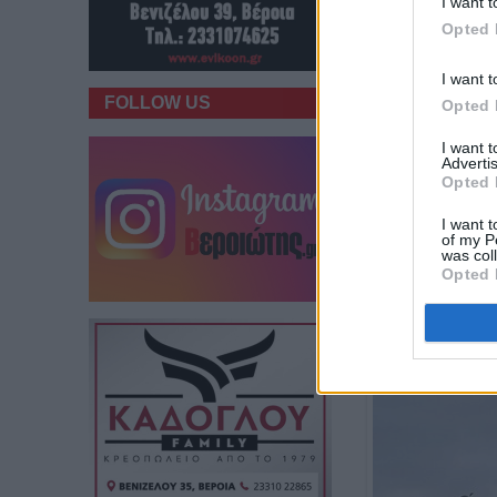
I want t
Opted 
I want t
FOLLOW US
Opted 
I want 
Advertis
Opted 
I want t
of my P
was col
Opted 