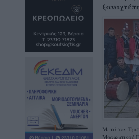
ξαναχτύπη
Μετά τον Τριπ
Μορφωτικού Π