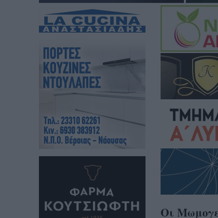
Οι Μωμογερ