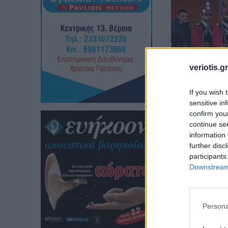
veriotis.gr
If you wish 
sensitive in
confirm you
continue se
information 
further disc
participants
Downstream 
Persona