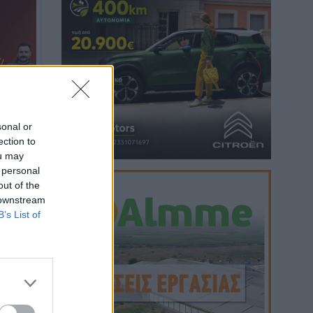
sonal or
ection to
ou may
 personal
out of the
 downstream
B’s List of