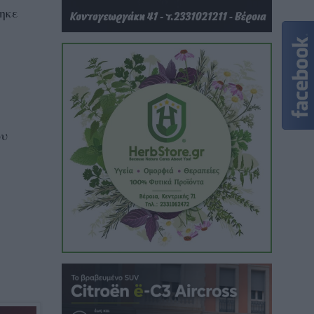
ηκε
ου