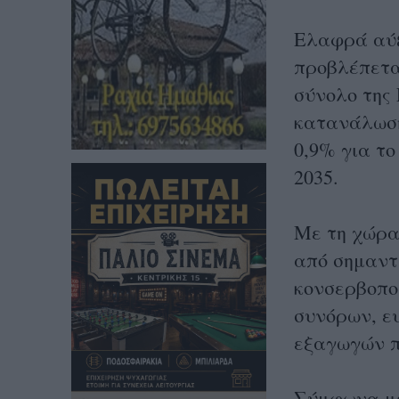
Ελαφρά αύξ
προβλέπεται
σύνολο της
κατανάλωση
0,9% για το
2035.
Με τη χώρα
από σημαντ
κονσερβοπο
συνόρων, ε
εξαγωγών π
Σύμφωνα με