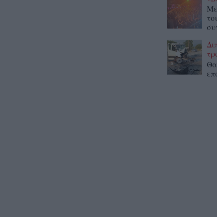
Με
το
συ
Δι
τρ
Θα
επ