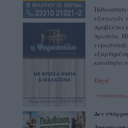
Πιθανότητε
εξαγωγών ν
προβλέπει η
πρωτεία. Ήδ
ευρωπαϊκής
εξαρτημένη 
κοινότητα σ
Πηγή
@
1/06/2026 01:00:00 μ.μ
Δεν υπάρχου
Δημοσίευση 