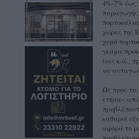
4%-7% έως τ
παραγωγής.
πορτοκάλια
χώρες της Ε
χυμό πορτο
γκάμα προϊ
ίνες κ.ά., 
να ανταγων
Ως προς τις
ετήσιες απώ
προβλέποντ
καθαροί εξα
αφορά το μ
προβλέπετα