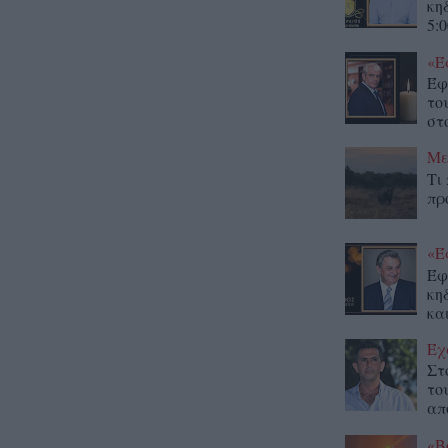
κη
5:0
«Έ
Έφ
το
στο
Με
Τι
πρ
«Έ
Έφ
κη
κα
Έχ
Στ
το
απ
«Β