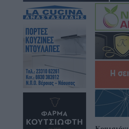
Κομισιόν: