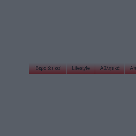
"Βεροιώτικα"
Lifestyle
Αθλητικά
Απ