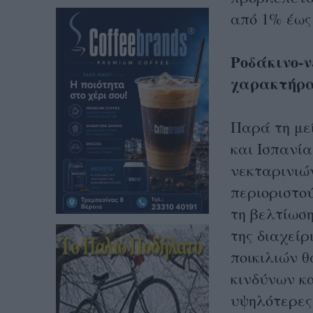
από 1% έως
Ροδάκινο-
χαρακτήρα
Παρά τη με
και Ισπανί
νεκταρινιώ
περιοριστο
τη βελτίωση
της διαχείρ
ποικιλιών 
κινδύνων κα
υψηλότερες