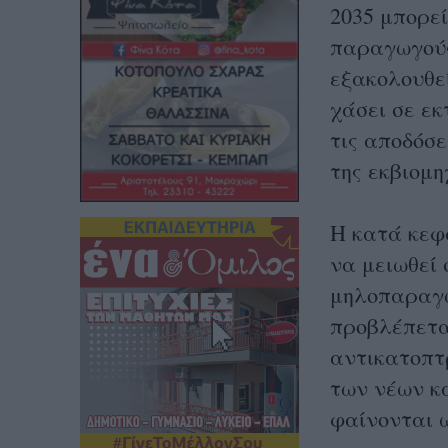
2035 μπορεί
παραγωγούς
εξακολουθε
χάσει σε εκ
τις αποδόσε
της εκβιομ
Η κατά κεφ
να μειωθεί 
μηλοπαραγω
προβλέπετα
αντικατοπτρ
των νέων κ
φαίνονται ω