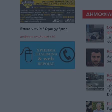
ΔΗΜΟΦΙΛΕ
Σο
Επικοινωνία / Όροι χρήσης
φα
To
Διαβαστε αναλυτικά εδώ
οδ
Κα
Αυ
(δε
Κα
τη
Τρ
Τρ
Κύ
Πέ
Έφ