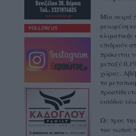
Μία σειρά 
μειωμένη κε
FOLLOW US
κλιματικής
επιδρούν σ
πρόκειται 
μεταξύ 0,1%
χώρας. Αβέβ
το μεταποι
προστίθεντα
εισόδου νέω
Ως προς τη
του νωπού 