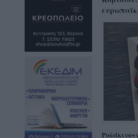
ευρωπαϊκ
Ροδάκινο+