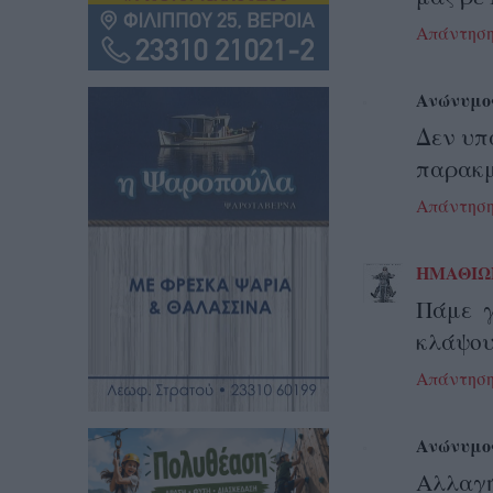
Απάντησ
Ανώνυμο
Δεν υπά
παρακ
Απάντησ
ΗΜΑΘΙΩ
Πάμε γ
κλάψου
Απάντησ
Ανώνυμο
Αλλαγή