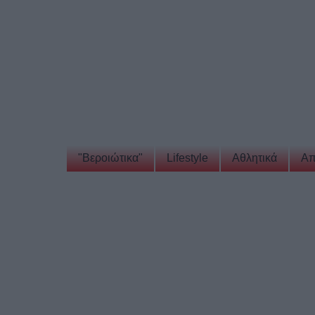
"Βεροιώτικα"
Lifestyle
Αθλητικά
Απ