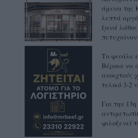
άμυνα της Κ
λεπτά αργό
ξανά λάθος
πετυχαίνοντ
Το φινάλε ε
Βέροια να α
ανοιχτούς χ
τελικό 3-2 
Για την 13η
αντιμετωπίζ
φιλοξενεί 