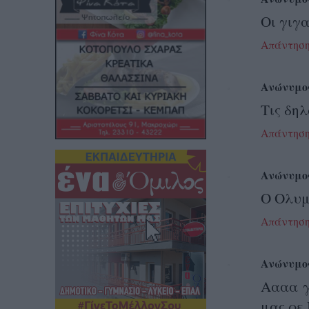
Οι γιγα
Απάντησ
Ανώνυμο
Τις δη
Απάντησ
Ανώνυμο
Ο Ολυμ
Απάντησ
Ανώνυμο
Αααα γ
μας ρε 