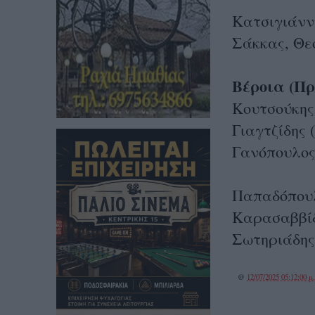
Κατσιγιάννη
Σάκκας, Θε
Βέροια (Πρ
Κουτσούκης
Γιαγτζίδης 
Γανόπουλος,
Παπαδόπουλ
Καρασαββίδ
Σωτηριάδης
@
12/07/2025 05:12:00 μ