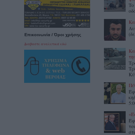
To
οδ
Κα
Αυ
(δε
Επικοινωνία / Όροι χρήσης
Διαβαστε αναλυτικά εδώ
Κα
τη
Τρ
Τρ
Κύ
Πέ
Έφ
κη
5:0
«Έ
Έφ
το
στο