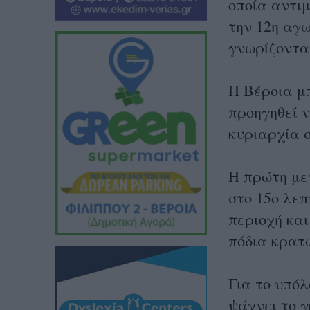
οποία αντι
την 12η αγω
γνωρίζοντας
Η Βέροια μ
προηγηθεί ν
κυριαρχία σ
Η πρώτη με
στο 15ο λεπ
περιοχή κα
πόδια κρατ
Για το υπόλ
ψάχνει το γ