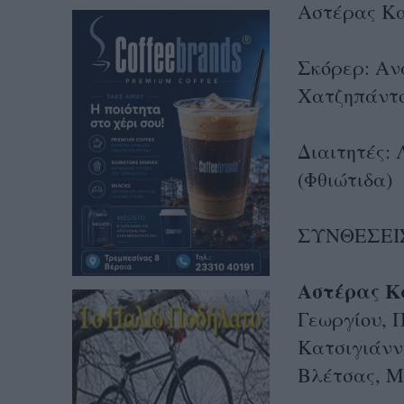
Αστέρας Κα
Σκόρερ: Ανα
Χατζηπάντο
Διαιτητές:
(Φθιώτιδα)
ΣΥΝΘΕΣΕΙ
Αστέρας Κ
Γεωργίου, 
Κατσιγιάνν
Βλέτσας, Μ