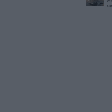
Θα
επ