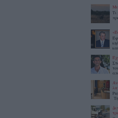
Με
Τι
πρ
«Έ
Έφ
κη
κα
Έχ
Στ
το
απ
Άν
λα
Pr
Τη
Δι
τρ