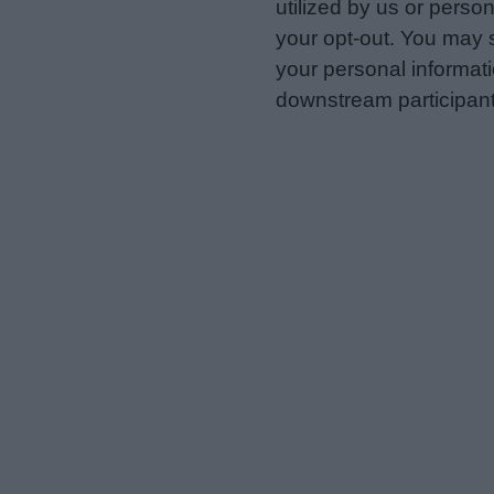
utilized by us or person
your opt-out. You may s
your personal informatio
downstream participant
us to third parties on t
may further disclose it t
Personal Data Processing 
I want to opt-out of the Sh
Opted In
I want to opt-out of the Sa
Opted In
I want to opt-out of proce
Advertising.
Opted In
I want to opt-out of Collec
of my Personal Data that Is
was collected.