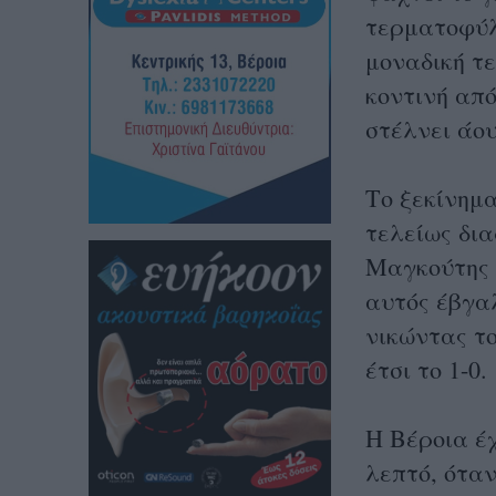
τερματοφύλ
μοναδική τε
κοντινή από
στέλνει άου
Το ξεκίνημα
τελείως δια
Μαγκούτης 
αυτός έβγα
νικώντας τ
έτσι το 1-0.
Η Βέροια έ
λεπτό, ότα