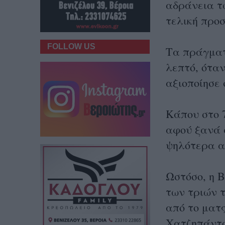
αδράνεια τ
τελική προ
FOLLOW US
Τα πράγματ
λεπτό, όταν
αξιοποίησε 
Κάπου στο 7
αφού ξανά 
ψηλότερα απ
Ωστόσο, η 
των τριών 
από το ματ
Χατζηπάντο