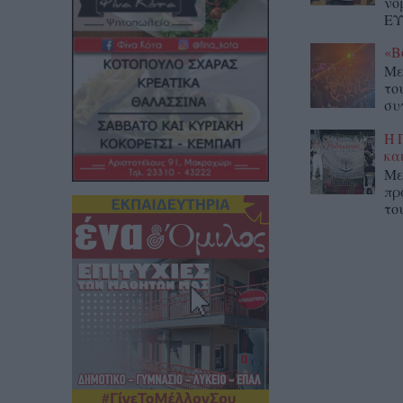
νο
ΕΥ
«Β
Με
το
συ
Η 
κα
Με
πρ
το