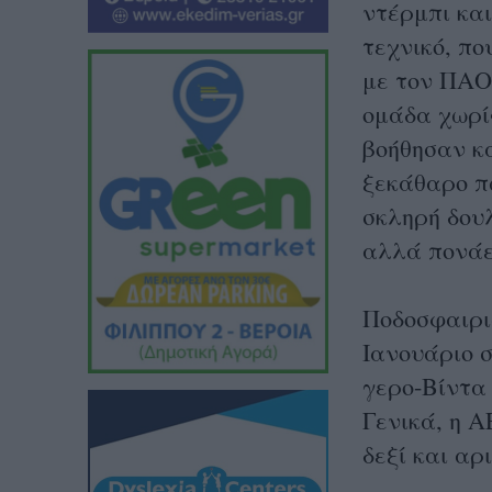
ντέρμπι και
τεχνικό, πο
με τον ΠΑΟ
ομάδα χωρίς
βοήθησαν κ
ξεκάθαρο π
σκληρή δουλ
αλλά πονάει
Ποδοσφαιρισ
Ιανουάριο 
γερο-Βίντα 
Γενικά, η Α
δεξί και αρ