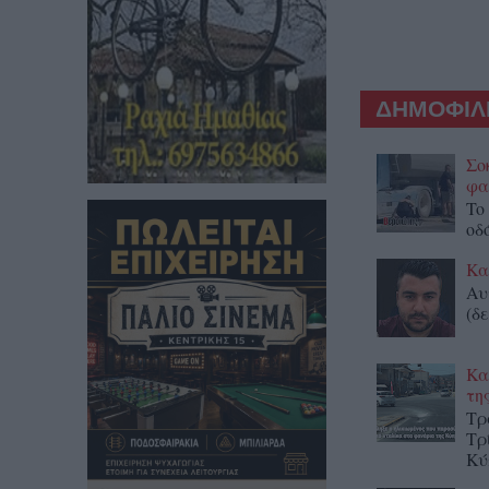
ΔΗΜΟΦΙΛΕ
Σο
φα
To
οδ
Κα
Αυ
(δε
Κα
τη
Τρ
Τρ
Κύ