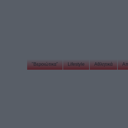
"Βεροιώτικα"
Lifestyle
Αθλητικά
Απ