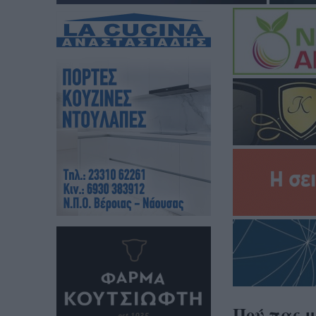
Πού πας μ