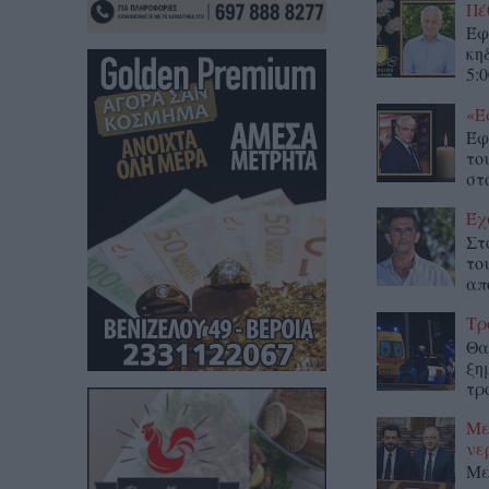
Πέ
Έφ
κη
5:0
«Έ
Έφ
το
στο
Έχ
Στ
το
απ
Τρ
Θα
ξη
τρ
Με
νε
Με