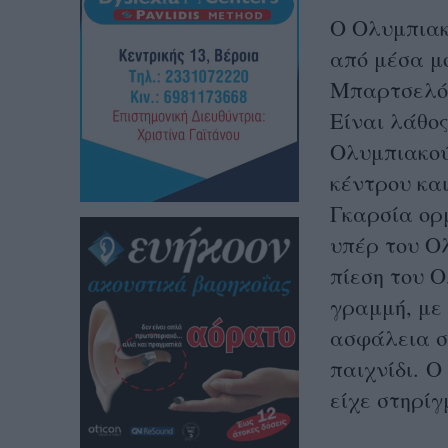
Ο Ολυμπιακ
από μέσα μ
Μπαρτσελόν
Είναι λάθος
Ολυμπιακού
κέντρου και
Γκαρσία ορμ
υπέρ του Ο
πίεση του 
γραμμή, με
ασφάλεια σ
παιχνίδι.
Ο 
είχε στηρί