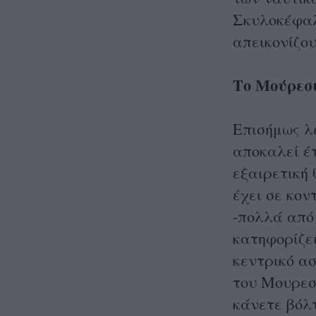
Σκυλοκέφαλ
απεικονίζου
Το Μούρεσ
Επισήμως λ
αποκαλεί έ
εξαιρετική 
έχει σε κο
-πολλά από
κατηφορίζει
κεντρικό α
του Μουρεσ
κάνετε βόλτ