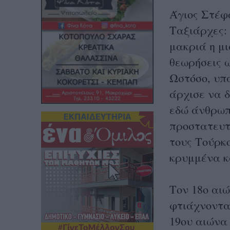
Άγιος Στέφ
Ταξιάρχες: 
μακριά η μι
θεωρήσεις ω
Ωστόσο, υπά
άρχισε να δ
εδώ άνθρωπ
προστατευτ
τους Τούρκ
κρυμμένα κ
Τον 18ο αιώ
φτιάχνοντα
19ου αιώνα 