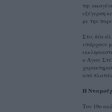
της οικογέν
εξέγερση κ
με την παρ
Στις δύο άλ
υπάρχουν μ
εκκλησιαστι
ο Άγιος Στέ
χαρακτηριστ
από πλατάν
Η Νταμού
Τον 19ο αι