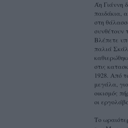
Άη Γιάννη δ
παιδάκια, 
στη θάλασσα
συνθέτουν 
Βλέπετε υπ
παλιά Σκάλ
καθιερώθηκ
στις κατασ
1928. Από τ
μεγάλα, για
οικισμός πή
οι εργολάβ
Το ωραιότερ