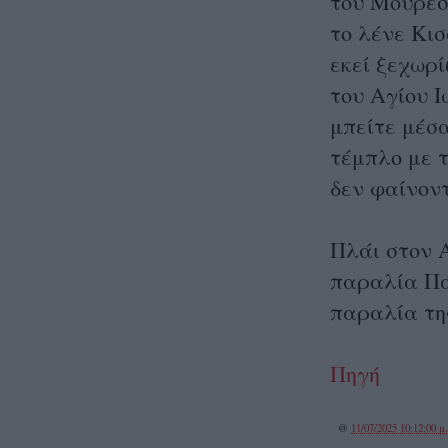
του Μουρεσί
το λένε Κισ
εκεί ξεχωρί
του Αγίου Ι
μπείτε μέσα
τέμπλο με 
δεν φαίνοντ
Πλάι στον 
παραλία Πα
παραλία τη
Πηγή
@
11/07/2025 10:12:00 μ