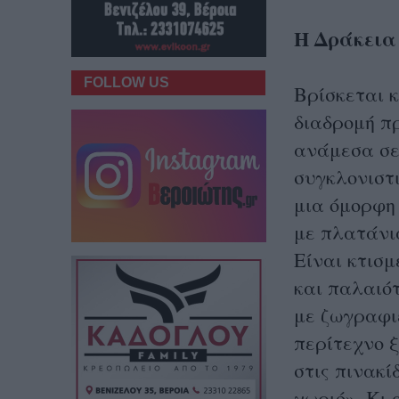
Η Δράκεια
FOLLOW US
Βρίσκεται κ
διαδρομή πρ
ανάμεσα σε
συγκλονιστι
μια όμορφη 
με πλατάνι
Είναι κτισμ
και παλαιότ
με ζωγραφι
περίτεχνο 
στις πινακ
χωριό». Κι 