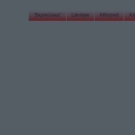
"Βεροιώτικα"
Lifestyle
Αθλητικά
Απ