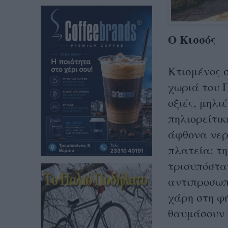
Ο Κισσός
Κτισμένος 
χωριά του Π
οξιές, μηλι
πηλιορείτικ
άφθονα νερ
πλατεία: τη
τρισυπόστατ
αντιπροσωπ
χάρη στη φή
θαυμάσουν 