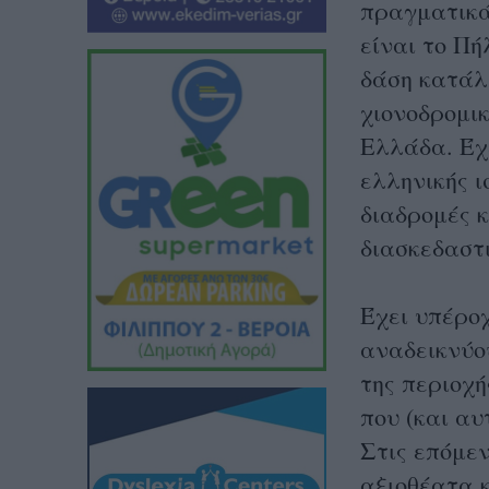
πραγματικά 
είναι το Πή
δάση κατάλ
χιονοδρομι
Eλλάδα. Έχ
ελληνικής ι
διαδρομές 
διασκεδαστι
Έχει υπέροχ
αναδεικνύου
της περιοχή
που (και αυ
Στις επόμε
αξιοθέατα κ