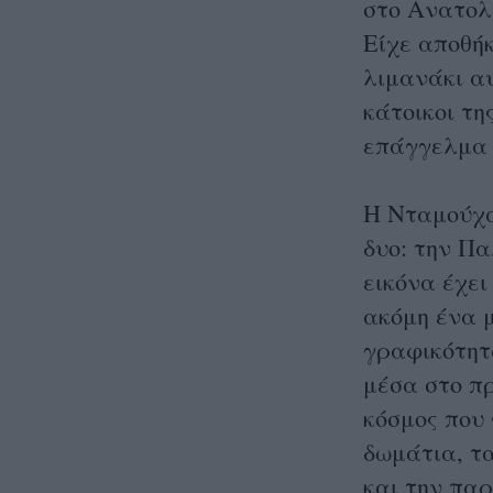
στο Ανατολ
Είχε αποθήκ
λιμανάκι αυ
κάτοικοι τ
επάγγελμα 
Η Νταμούχα
δυο: την Π
εικόνα έχει
ακόμη ένα μ
γραφικότητά
μέσα στο πρ
κόσμος που 
δωμάτια, τα
και την πα