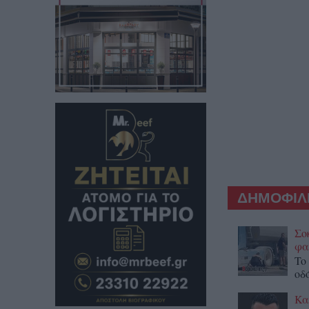
ΔΗΜΟΦΙΛΕ
Σο
φα
To
οδ
Κα