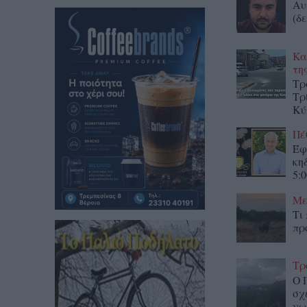
Αυ
(δε
Κα
τη
Τρ
Τρ
Κύ
Πέ
Έφ
κη
5:0
Με
Τι
πρ
Τρ
Ο 
σχ
νω