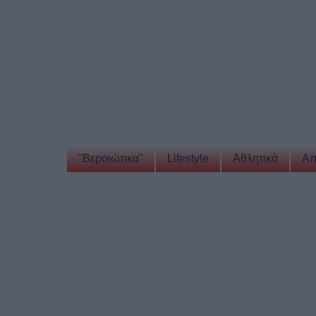
"Βεροιώτικα"
Lifestyle
Αθλητικά
Απ