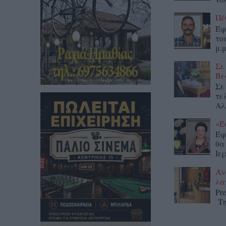
Πέ
Έφ
το
μ.μ
Σε
Βε
Σε
τε
Αλ
«Έ
Έφ
θα
Ιε
Άν
λα
Pr
Τη