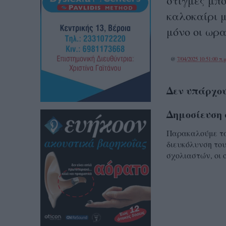
στιγμές μπ
καλοκαίρι μ
μόνο οι ωρα
@
7/04/2025 10:51:00 π.μ
Δεν υπάρχου
Δημοσίευση 
Παρακαλούμε τα 
διευκόλυνση του
σχολιαστών, οι 