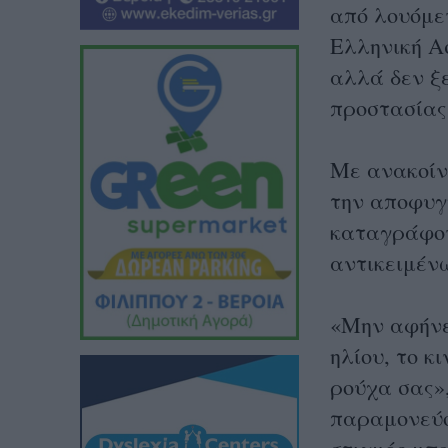
από λουόμεν
Ελληνική Α
αλλά δεν ξ
προστασίας
Με ανακοίν
την αποφυγ
καταγράφον
αντικειμέν
«Μην αφήνε
ηλίου, το κ
ρούχα σας»
παραμονεύο