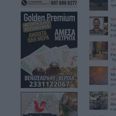
πρ
Πέ
Έφ
το
μ.μ
Άν
λα
Pr
Τη
«Β
Με
το
συ
Δι
τρ
Θα
επ