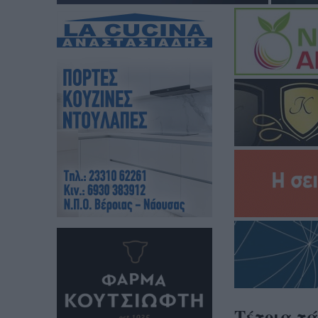
Τέτοια τά