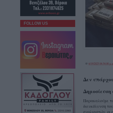
FOLLOW US
@
6/19/2025 04:54:00 μ.μ
Δεν υπάρχου
Δημοσίευση 
Παρακαλούμε τα 
διευκόλυνση του
σχολιαστών, οι 