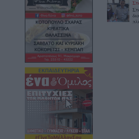
Στ
Στ
δι
πλ