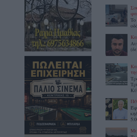
Σο
φα
To
οδ
Κα
Αυ
(δε
Κα
τη
Τρ
Τρ
Κύ
Πέ
Έφ
κη
5:0
Με
Τι