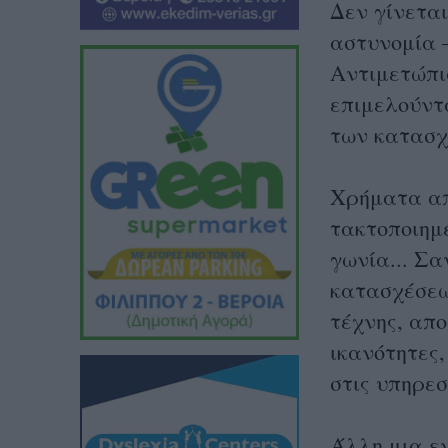
Δεν γίνετα
αστυνομία 
Αντιμετώπι
επιμελούντ
των κατασ
Χρήματα απ
τακτοποιημέ
γωνία... Σ
κατασχέσεω
τέχνης, απο
ικανότητες,
στις υπηρεσ
Άλλη μια ε