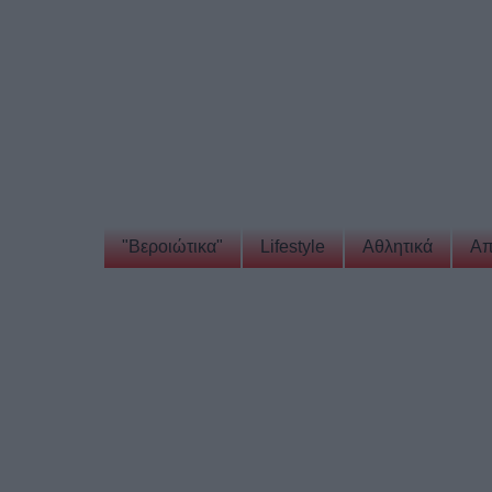
"Βεροιώτικα"
Lifestyle
Αθλητικά
Απ