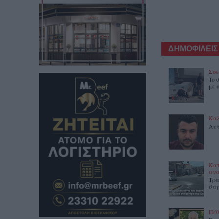
ΔΗΜΟΦΙΛΕΙΣ
Σοκ
To 
με 
Καλ
Αυτ
Κατ
ανα
Τρα
στη
Πέθ