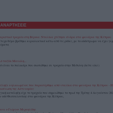
 ΑΝΑΡΤΗΣΕΙΣ
αριστικό τροχαίο στη Βέροια: Νταλίκα χτύπησε άνδρα στα φανάρια της Κύπρου
άτυχο θύμα βρέθηκε κυριολεκτικά κάτω από τις ρόδες, με το οδόστρωμα να έχει γεμ
αίματα
ό ταξίδι Μανώλη...
ό είναι το παλικάρι που σκοτώθηκε σε τροχαίο στην Μεθώνη (δείτε εδώ )
έληξε ο ηλικιωμένος που παρασύρθηκε από νταλίκα στα φανάρια της Κύπρου - Η
κοίνωση της Αστυνομίας
γική κατάληξη είχε το τροχαίο που σημειώθηκε το πρωί της Τρίτης 4 Αυγούστου 20
ν οδό Θεσσαλονίκης στα φανάρια της Κύπρου,
ανε ο Γιώργος Μιχαηλίδης