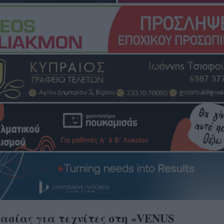
γασίας για τεχνίτες στη «VENUS