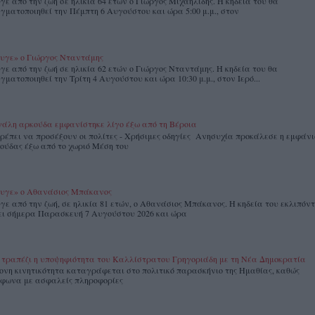
γε από την ζωή σε ηλικία 64 ετών ο Γιώργος Μιχαηλίδης. Η κηδεία του θα
γματοποιηθεί την Πέμπτη 6 Αυγούστου και ώρα 5:00 μ.μ., στον
υγε» ο Γιώργος Νταντάμης
γε από την ζωή σε ηλικία 62 ετών ο Γιώργος Νταντάμης. Η κηδεία του θα
γματοποιηθεί την Τρίτη 4 Αυγούστου και ώρα 10:30 μ.μ., στον Ιερό...
άλη αρκούδα εμφανίστηκε λίγο έξω από τη Βέροια
πρέπει να προσέξουν οι πολίτες - Χρήσιμες οδηγίες Ανησυχία προκάλεσε η εμφάν
ούδας έξω από το χωριό Μέση του
υγε» ο Αθανάσιος Μπάκανος
γε από την ζωή, σε ηλικία 81 ετών, ο Αθανάσιος Μπάκανος. Η κηδεία του εκλιπόντ
ει σήμερα Παρασκευή 7 Αυγούστου 2026 και ώρα
 τραπέζι η υποψηφιότητα του Καλλίστρατου Γρηγοριάδη με τη Νέα Δημοκρατία
ονη κινητικότητα καταγράφεται στο πολιτικό παρασκήνιο της Ημαθίας, καθώς
φωνα με ασφαλείς πληροφορίες