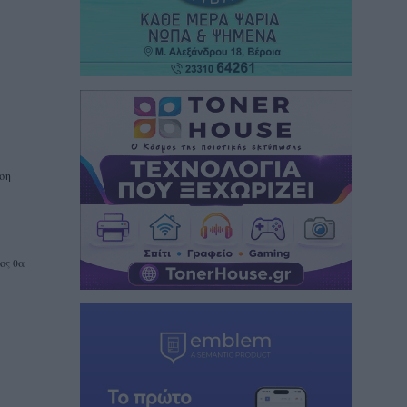
ιση
ος θα