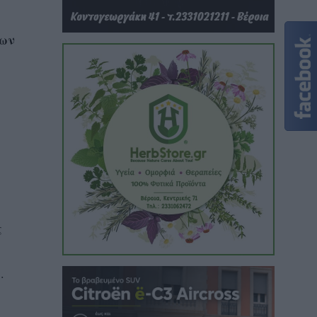
:
εων
ς
.