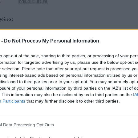
.
χόλια:
λίου
 -
Do Not Process My Personal Information
α να είναι σύντομα και να χρησιμοποιείτε nickname για τη διευκόλυνση του
ης» δεν υιοθετεί τις απόψεις των σχολιαστών, οι οποίοι και είναι αποκλειστικά
to opt-out of the sale, sharing to third parties, or processing of your per
formation for targeted advertising by us, please use the below opt-out s
r selection. Please note that after your opt-out request is processed y
eing interest-based ads based on personal information utilized by us or
disclosed to third parties prior to your opt-out. You may separately opt-
losure of your personal information by third parties on the IAB’s list of
. This information may also be disclosed by us to third parties on the
IA
Participants
that may further disclose it to other third parties.
l Data Processing Opt Outs