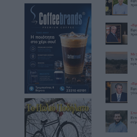
Έφυ
πρα
«Έφ
Έφυ
πρα
Μεγ
Τι 
αρκ
«Έφ
Έφυ
γίν
Στο
Έντ
σύμ