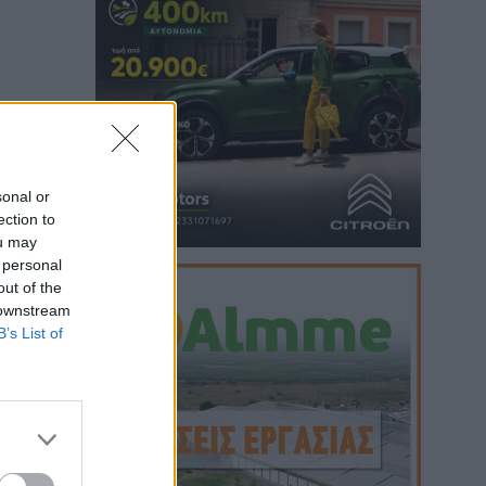
sonal or
ection to
ou may
 personal
out of the
 downstream
B’s List of