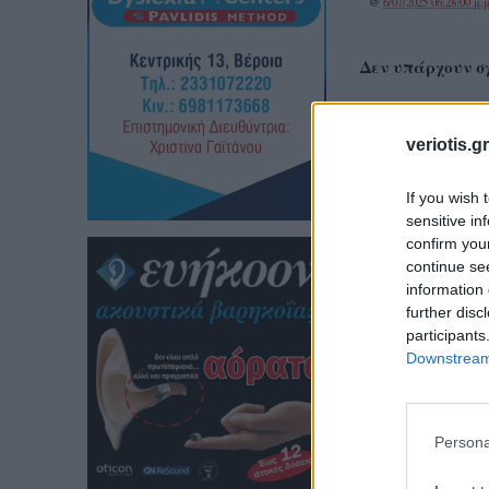
@
6/07/2025 06:28:00 μ.μ
Δεν υπάρχουν σ
Δημοσίευση σχο
veriotis.gr
Παρακαλούμε τα σχόλι
διαλόγου. Ο «Βεροιώτ
υπεύθυνοι για αυτές.
If you wish 
sensitive in
confirm you
continue se
information 
further disc
participants
Downstream 
Persona