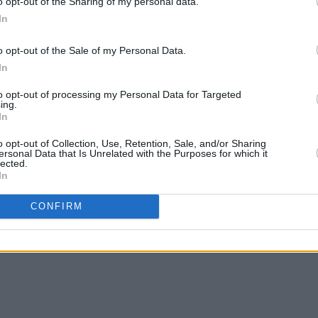
o opt-out of the Sharing of my personal data.
In
o opt-out of the Sale of my Personal Data.
In
to opt-out of processing my Personal Data for Targeted
ing.
In
ρτηση
Αρχική σελίδα
Παλαιότερη Ανάρτη
o opt-out of Collection, Use, Retention, Sale, and/or Sharing
ersonal Data that Is Unrelated with the Purposes for which it
lected.
In
.gr
ως προτιμώμενη πηγή στο Google News
CONFIRM