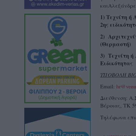
και
Aλεξάνδρει
1) Τεχνίτη ή
2ης ειδικότητ
2) Αρχιτεχνί
(Θερμαστή)
3) Τεχνίτη ή
Ειδικότητας
ΥΠΟΒΟΛΗ ΒΙ
Email:
hr@venu
Διεύθυνση: Α
Βέροιας, ΤΚ 59
Τηλέφωνα επικ