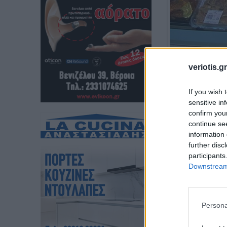
Το κρεοπωλείο
veriotis.gr
παραδοσιακές
και προετοιμα
If you wish 
sensitive in
κουζίνα μας!
confirm you
continue se
information 
further disc
participants
Downstream 
Persona