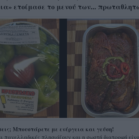
ια» ετοίμασε το μενού των... πρωταθλητ
σεις; Μπουστάρετε με ενέργεια και γεύση!
αι πανελλαδικές πλησιάζουν και η σωστή διατροφή είν