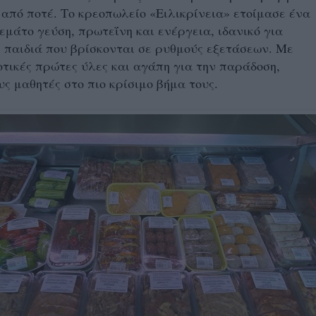
 από ποτέ. Το κρεοπωλείο «Ειλικρίνεια» ετοίμασε ένα
γεμάτο γεύση, πρωτεΐνη και ενέργεια, ιδανικό για
ε παιδιά που βρίσκονται σε ρυθμούς εξετάσεων. Με
οτικές πρώτες ύλες και αγάπη για την παράδοση,
υς μαθητές στο πιο κρίσιμο βήμα τους.