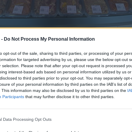
 «Ειλικρίνεια» ετοιμάζει εκλεκτά κρέατα και συνταγέ
 -
Do Not Process My Personal Information
 που μπορούμε να απολαμβάνουμε χωρίς κανέναν κόπ
σία, σαν να έχουμε καθημερινά έναν μάγειρα στην
to opt-out of the sale, sharing to third parties, or processing of your per
formation for targeted advertising by us, please use the below opt-out s
r selection. Please note that after your opt-out request is processed y
eing interest-based ads based on personal information utilized by us or
disclosed to third parties prior to your opt-out. You may separately opt-
losure of your personal information by third parties on the IAB’s list of
. This information may also be disclosed by us to third parties on the
IA
Participants
that may further disclose it to other third parties.
l Data Processing Opt Outs