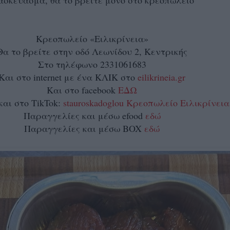
ασκεύασμα, θα το βρείτε μόνο στο κρεοπωλείο
.
Κρεοπωλείο «Ειλικρίνεια»
Θα το βρείτε στην οδό Λεωνίδου 2, Κεντρικής
Στο τηλέφωνο 2331061683
Και στο internet με ένα ΚΛΙΚ στο
eilikrineia.gr
Και στο facebook
ΕΔΩ
και στο TikTok:
stauroskadoglou Κρεοπωλείο Ειλικρίνεια
Παραγγελίες και μέσω efood
εδώ
Παραγγελίες και μέσω BOX
εδώ