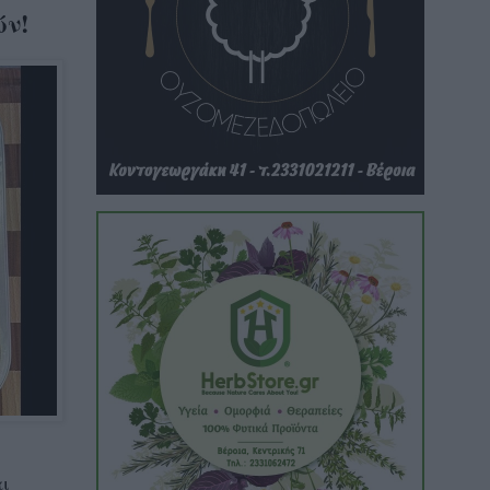
ών!
αι