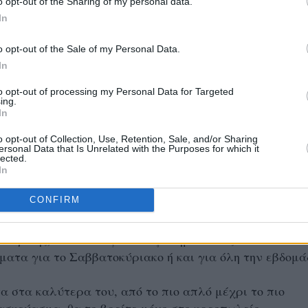
o opt-out of the Sharing of my personal data.
In
o opt-out of the Sale of my Personal Data.
In
to opt-out of processing my Personal Data for Targeted
ing.
In
o opt-out of Collection, Use, Retention, Sale, and/or Sharing
ersonal Data that Is Unrelated with the Purposes for which it
lected.
In
CONFIRM
όλτα από το κρεοπωλείο «Ειλικρίνεια» στην οδό
εντρικής) και επιλέξτε τα αγαπημένα σας
ατα για το Σαββατοκύριακο ή και για όλη την εβδομά
α στα καλύτερα του, από το πιο απλό μέχρι το πιο