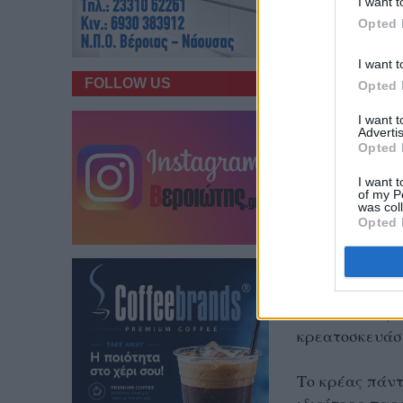
I want t
Opted 
I want t
FOLLOW US
Opted 
I want 
Advertis
Opted 
I want t
of my P
was col
Opted 
Περάστε μια β
Λεωνίδου 2 (Κ
κρεατοσκευάσμ
Το κρέας πάντ