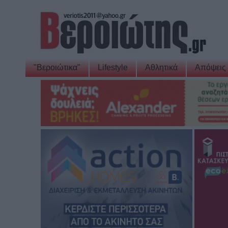
"Βεροιώτικα"
Lifestyle
Αθλητικά
Απόψεις