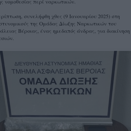
ς νομοθεσίας περί ναρκωτικών.
ρίπτωση, συνελήφθη χθες (9 Ιανουαρίου 2025) στη
στυνομικούς της Ομάδας Δίωξης Ναρκωτικών του
λειας Βέροιας, ένας ημεδαπός άνδρας, για διακίνηση
υσιών.