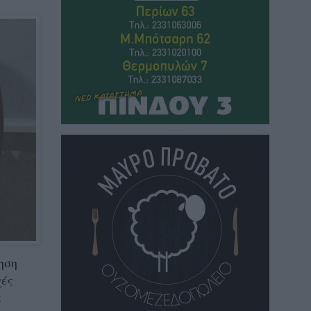
ηση
χές
α