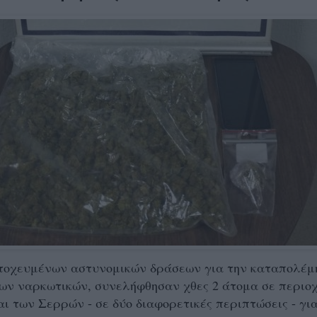
στοχευμένων αστυνομικών δράσεων για την καταπολέμ
των ναρκωτικών, συνελήφθησαν χθες 2 άτομα σε περιο
αι των Σερρών - σε δύο διαφορετικές περιπτώσεις - γι