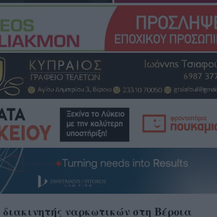
 διακινητής ναρκωτικών στη Βέροια