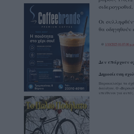
σιδερογροθιά.
Οι συλληφθέντ
θα οδηγηθούν 
@
1/10/2025 01:07:00 μ.μ
Δεν υπάρχουν σ
Δημοσίευση σχο
Παρακαλούμε τα σχόλι
διαλόγου. Ο «Βεροιώτ
υπεύθυνοι για αυτές.