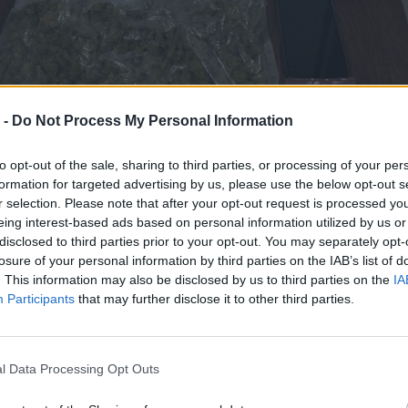
 -
Do Not Process My Personal Information
to opt-out of the sale, sharing to third parties, or processing of your per
formation for targeted advertising by us, please use the below opt-out s
r selection. Please note that after your opt-out request is processed y
eing interest-based ads based on personal information utilized by us or
disclosed to third parties prior to your opt-out. You may separately opt-
ετά από συντονισμένες ενέργειες των αστυνομικών,
losure of your personal information by third parties on the IAB’s list of
 προαναφερόμενος άνδρας και στην κατοχή του βρέθη
. This information may also be disclosed by us to third parties on the
IA
Participants
that may further disclose it to other third parties.
ηκαν 1 συσκευασία με ακατέργαστη κάνναβη βάρους 23
ι 1 κινητό τηλέφωνο.
έρευνα που πραγματοποιήθηκε σε υπόγεια αποθήκη που
l Data Processing Opt Outs
ε, βρέθηκε και κατασχέθηκε 1 συσκευασία με