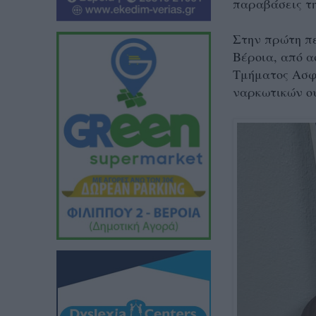
παραβάσεις τη
Στην πρώτη πε
Βέροια, από α
Τμήματος Ασφά
ναρκωτικών ο