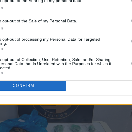
o opt-out of the Sharing of my personal data.
κάνναβη βάρους 3,68 γραμμαρίων.
In
ερίπτωση, συνελήφθη χθες (9 Ιανουαρίου 2025) στις
o opt-out of the Sale of my Personal Data.
στυνομικούς του Τμήματος Δίωξης Ναρκωτικών της
In
ς Δίωξης και Εξιχνίασης Εγκλημάτων Σερρών, ένας
ας, για παραβάσεις της νομοθεσίας περί ναρκωτικών 
to opt-out of processing my Personal Data for Targeted
ing.
In
o opt-out of Collection, Use, Retention, Sale, and/or Sharing
ersonal Data that Is Unrelated with the Purposes for which it
lected.
In
CONFIRM