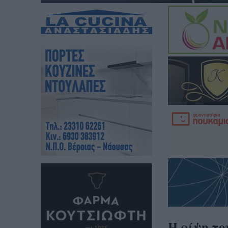
Η ρίψη το