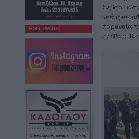
Σεβασμιώτα
καθαγιασμό
παρουσία τ
FOLLOW US
πλήθους Βε