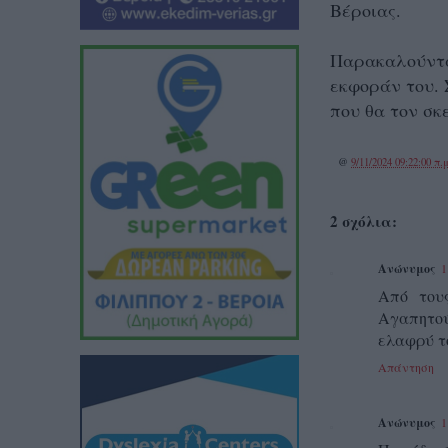
Βέροιας.
Παρακαλούνται
εκφοράν του. 
που θα τον σκε
@
9/11/2024 09:22:00 π.μ
2 σχόλια:
Ανώνυμος
1
Από του
Αγαπητού
ελαφρύ τ
Απάντηση
Ανώνυμος
1