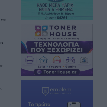
α που
αση
ού
ης