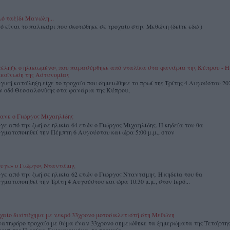
ό ταξίδι Μανώλη...
ό είναι το παλικάρι που σκοτώθηκε σε τροχαίο στην Μεθώνη (δείτε εδώ )
έληξε ο ηλικιωμένος που παρασύρθηκε από νταλίκα στα φανάρια της Κύπρου - Η
κοίνωση της Αστυνομίας
γική κατάληξη είχε το τροχαίο που σημειώθηκε το πρωί της Τρίτης 4 Αυγούστου 20
ν οδό Θεσσαλονίκης στα φανάρια της Κύπρου,
ανε ο Γιώργος Μιχαηλίδης
γε από την ζωή σε ηλικία 64 ετών ο Γιώργος Μιχαηλίδης. Η κηδεία του θα
γματοποιηθεί την Πέμπτη 6 Αυγούστου και ώρα 5:00 μ.μ., στον
υγε» ο Γιώργος Νταντάμης
γε από την ζωή σε ηλικία 62 ετών ο Γιώργος Νταντάμης. Η κηδεία του θα
γματοποιηθεί την Τρίτη 4 Αυγούστου και ώρα 10:30 μ.μ., στον Ιερό...
χαίο δυστύχημα με νεκρό 33χρονο μοτοσικλετιστή στη Μεθώνη
ατηφόρο τροχαίο με θύμα έναν 33χρονο σημειώθηκε τα ξημερώματα της Τετάρτης