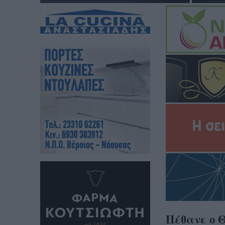
Πέθανε ο 