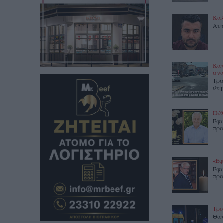
Καλ
Αυτ
Κατ
ανα
Τρα
στη
Πέθ
Έφυ
πρα
«Έφ
Έφυ
πρα
Τρο
Θαν