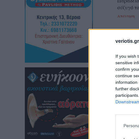
Παράδεισ
σύζυγό το
Απάντηση
veriotis.gr
If you wish 
sensitive in
confirm you
continue se
information 
further disc
participants
Downstream 
Παρακαλούμε τα σχόλι
διαλόγου. Ο «Βεροιώτ
υπεύθυνοι για αυτές.
Persona
Νεότερη ανά