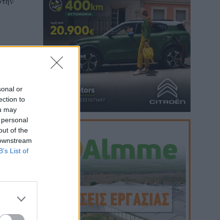
στην
sonal or
ection to
ou may
 personal
out of the
 downstream
B’s List of
ση