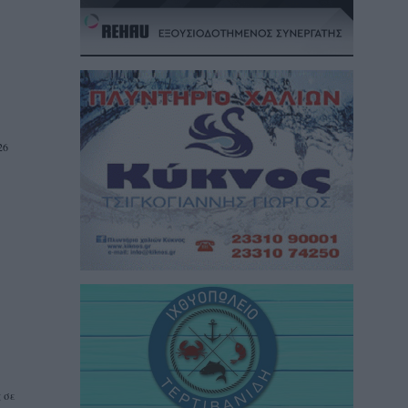
26
 σε