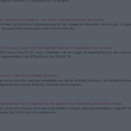
ιοχή της Πιερίας. Συγκεκριμένα, το τροχαίο
σε τη μάχη ο μεταφορέας που έπεσε από φορτηγό στην Κατερίνη
 πένθος έχει βυθιστεί η Κατερίνη μετά την είδηση του θανάτου του άτυχου άνδρ
ε τραυματιστεί στο κεφάλι όταν έπεσε από την
3 «ναι» και 1 «όχι» από την Ημαθία πέρασε το νομοσχέδιο για το νερό
157 «ναι», έναντι 131 «όχι», εγκρίθηκε επί της αρχής το νομοσχέδιο για την επέκτ
 αρμοδιοτήτων της ΕΥΔΑΠ και της ΕΥΑΘ. Το
ύλιαξε» η Φυτειά στο Party Νεολαίας
μεγάλη επιτυχία πραγματοποιήθηκε και φέτος το Party Νεολαίας του Εκπολιτιστικ
φωτικού Συλλόγου Φυτειάς, το οποίο συγκέντρωσε
ιορτή Ροδάκινου «πλημμύρισε» τον Διαβατό με παράδοση, μουσική και κόσμο
μεγάλη επιτυχία και τη συμμετοχή πλήθους κόσμου πραγματοποιήθηκε το βράδυ τ
ασκευής 31 Ιουλίου στο γήπεδο του