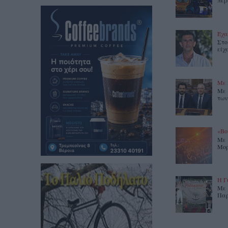
περ
Έχα
Στο
είχ
Με 
Με 
των
«Βο
Με 
Μορ
Η Γ
Με 
Παρ