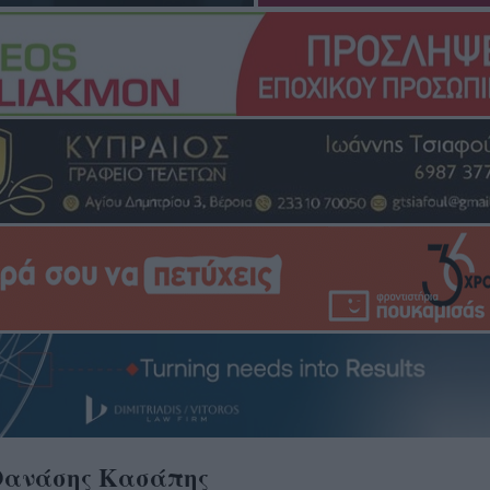
Θανάσης Κασάπης