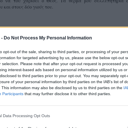
ο να του χαρίσει ο Θεός. Τα θερμά μου συλλυπητήρια 
υ και στους δύο γιούς του.
 -
Do Not Process My Personal Information
to opt-out of the sale, sharing to third parties, or processing of your per
formation for targeted advertising by us, please use the below opt-out s
r selection. Please note that after your opt-out request is processed y
eing interest-based ads based on personal information utilized by us or
disclosed to third parties prior to your opt-out. You may separately opt-
losure of your personal information by third parties on the IAB’s list of
. This information may also be disclosed by us to third parties on the
IA
Participants
that may further disclose it to other third parties.
α να είναι σύντομα και να χρησιμοποιείτε nickname για τη διευκόλυνση του
ης» δεν υιοθετεί τις απόψεις των σχολιαστών, οι οποίοι και είναι αποκλειστικά
l Data Processing Opt Outs
ρτηση
Αρχική σελίδα
Παλαιότερη Ανάρτη