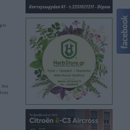
ώμα
 πιο
ίναι