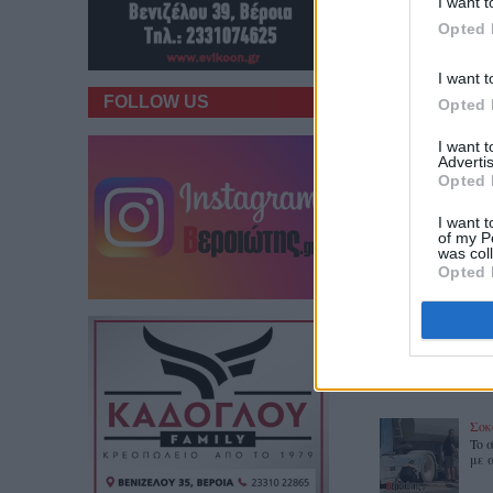
I want t
Opted 
Προσθέστε το
Veriotis
I want t
FOLLOW US
Opted 
I want 
Advertis
Opted 
I want t
of my P
was col
Opted 
ΔΗΜΟΦΙΛΕΙΣ
Σοκ
To 
με 