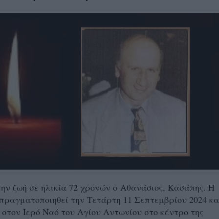
ην ζωή σε ηλικία 72 χρονών ο
Αθανάσιος, Κασάπης. Η
 πραγματοποιηθεί την Τετάρτη 11 Σεπτεμβρίου 2024
κα
. στον Ιερό Ναό του Αγίου Αντωνίου στο κέντρο της