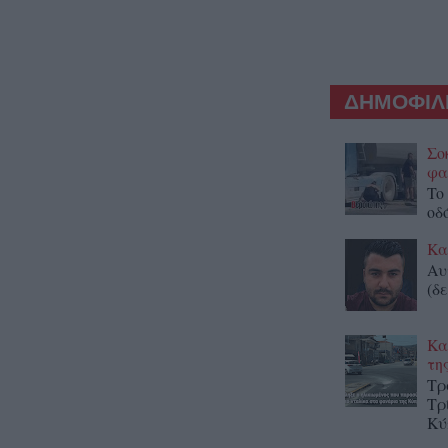
ΔΗΜΟΦΙΛΕ
Σο
φα
To
οδ
Κα
Αυ
(δε
Κα
τη
Τρ
Τρ
Κύ