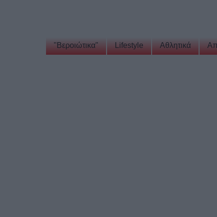
"Βεροιώτικα"
Lifestyle
Αθλητικά
Απ