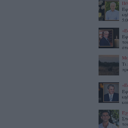
Πέ
Έφ
κη
5:0
«Έ
Έφ
το
στο
Με
Τι
πρ
«Έ
Έφ
κη
κα
Έχ
Στ
το