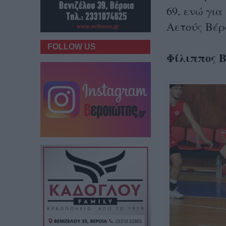
69, ενώ για
Αετούς Βέρο
FOLLOW US
Φίλιππος Β