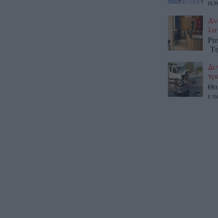
απ
Άν
λα
Pr
Τη
Δι
τρ
Θα
επ