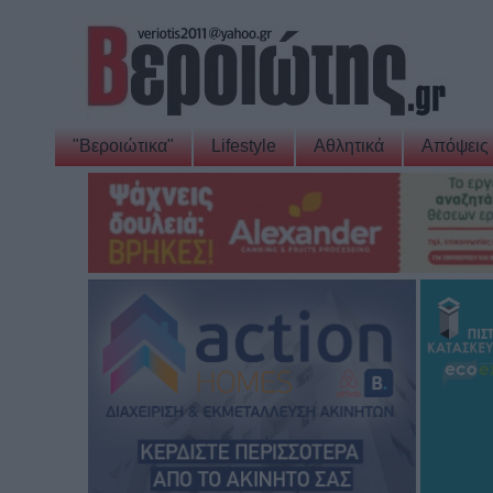
"Βεροιώτικα"
Lifestyle
Αθλητικά
Απόψεις