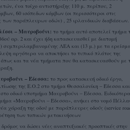
τών, ένα τοίχο αντιστήριξης 110 μ. περίπου, 2
μβων, 60 ισόπεδων κόμβων (οι περισσότεροι στις
ς των παράπλευρων οδών) , 25 ιρλανδικών διαβάσεων.
λίσσι – Μαυροβούνι:
το τμήμα αυτό αποτελεί τμήμα 
Οδού αρ. 2 και έχει ήδη κατασκευασθεί με διατομή
.) συμπεριλαμβανομένης ΛΕΑ και (13 μ.) με τα ερείσμ
εψη αργότερα να αποκτήσει το τυπικό πλάτος της
 όπως και τα νέα τμήματα που θα κατασκευασθούν με 
ραξη.
υροβούνι – Έδεσσα:
το προς κατασκευή οδικό έργο,
τίωσης της Ε.Ο.2 στο τμήμα Θεσσαλονίκη – Έδεσσα και
στο οδικό υποτμήμα Μαυροβούνι – Έδεσσα. Ειδικότερα
μήμα «Μαυροβούνι – Έδεσσα», ανήκει στο νομό Πέλλα
νέα χάραξη της οδού με παράπλευρες οδούς (service roa
ρέτηση των τοπικών μετακινήσεων
ο δρόμος να δώσει νέες αναπτυξιακές προοπτικές στην