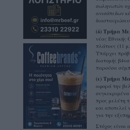
σωληνωτών οχε
ανισόπεδων κό
διασταυρώσει
(δ) Τμήμα Με
νέας Εθνικής 
πλάτους (11 μ
Υπάρχει πρόβλ
διατομής β4νσ
παρούσα σύμπ
(ε) Τμήμα Μα
αφορά την βελ
συγκεκριμένα 
προς μελέτη τ
και αποτελεί 
για την εξυπη
Στόχος είναι 