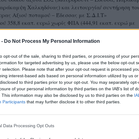
αράκαμψη Χαλκηδόνας) και λειτουργία/ συντήρηση το
ρας Αξιού ποταμού – Έδεσσας με Σ.Δ.Ι.Τ»
ύ 358,8 εκατ. ευρώ χωρίς ΦΠΑ (444,91 εκατ. ευρώ με
 -
Do Not Process My Personal Information
υ έργου έχει οριστεί σε 360 μήνες (30 χρόνια). Τα τέσ
ορούν στην κατασκευή/αναβάθμιση των υποδομών των
to opt-out of the sale, sharing to third parties, or processing of your per
 και τα στην περίοδο λειτουργίας και συντήρησης.
formation for targeted advertising by us, please use the below opt-out s
 οδικός άξονας Θεσσαλονίκης - Έδεσσας, συνολικού
r selection. Please note that after your opt-out request is processed y
eing interest-based ads based on personal information utilized by us or
υ 80 χλμ., περιλαμβάνει τμήματα με ανεπαρκή
disclosed to third parties prior to your opt-out. You may separately opt-
εγάλες κατά μήκος κλίσεις, κακή ορατότητα, μεγάλη
losure of your personal information by third parties on the IAB’s list of
 επιβάρυνση καθώς διέρχεται μέσω πόλεων.
. This information may also be disclosed by us to third parties on the
IA
Participants
that may further disclose it to other third parties.
ι η μόνη πρωτεύουσα νομού της περιοχής που δεν
υθείας με τη Θεσσαλονίκη, και ως εκ τούτου η διέλευσ
γίνεται μέσω Χαλκηδόνας και Γιαννιτσών.
l Data Processing Opt Outs
χετίζεται με τρία επιμέρους τμήματα από τα πέντε πο