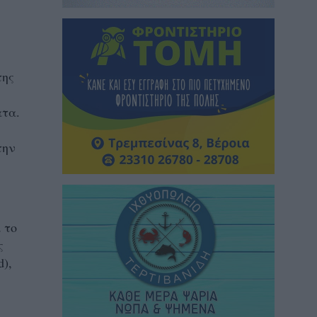
της
ατα.
την
 το
ς
d),