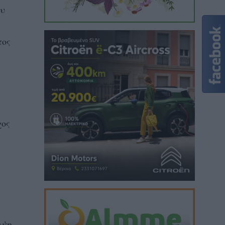
ου
τος
χος
μψη