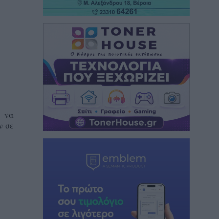
α να
ν σε