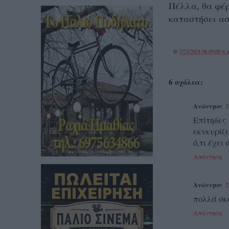
Πέλλα, θα φέρ
καταστήσει ασ
@
7/23/2024 08:09:00 π.μ
6 σχόλια:
Ανώνυμος
2
Επίτηδε
εκνευρίζ
ό,τι έχει
Απάντηση
Ανώνυμος
2
πολλά σκ
Απάντηση