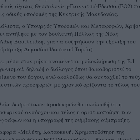
οδικός άξονας Θεσσαλονίκη-Γιαννιτσά-Έδεσσα (ΕΟ2) π
τις οδικές υποδομές της Κεντρικής Μακεδονίας.
μάλιστα, ο Υπουργός Υποδομών και Μεταφορών, Χρήσ
υναντήθηκε με τον βουλευτή Πέλλας της Νέας
Λάκη Βασιλειάδη, για να συζητήσουν την εξέλιξη του
ύμπραξη Δημοσίου Ιδιωτικού Τομέα).
, μέσα στον μήνα αναμένεται η ολοκλήρωση της Β.Ι
γωνισμού, δηλαδή ο διάλογος όπου θα καθοριστεί το
είμενο του έργου, ενώ ακολούθως θα συνταχθεί το τεύ
ευτικών προσφορών με χρονικό ορίζοντα το τέλος του
βολή δεσμευτικών προσφορών θα ακολουθήσει η
σωρινού αναδόχου και τέλος η οριστικοποίηση των
γγράφων και η υπογραφή της σύμβασης σύμπραξης.
 αφορά «Μελέτη, Κατασκευή, Χρηματοδότηση της
του οδικού άξονα ΕΟ2 (Μαυροβούνι – Έδεσσα, Παράκα