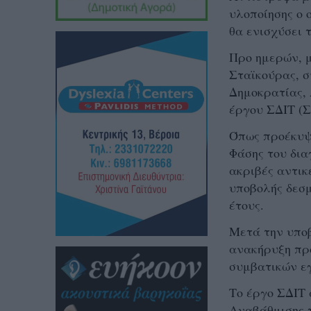
υλοποίησης ο 
θα ενισχύσει 
Προ ημερών, 
Σταϊκούρας, σ
Δημοκρατίας, 
έργου ΣΔΙΤ (Σ
Όπως προέκυψε
Φάσης του δια
ακριβές αντικ
υποβολής δεσμ
έτους.
Μετά την υπο
ανακήρυξη προ
συμβατικών ε
Το έργο ΣΔΙΤ
Αναβάθμισης 