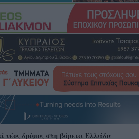
ά νέος δρόμος στη βόρεια Ελλάδα