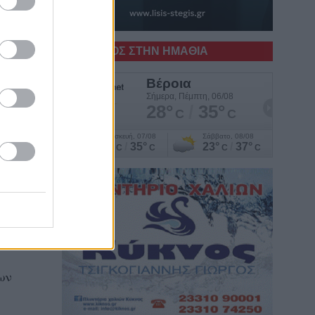
ύ
Ο ΚΑΙΡΟΣ ΣΤΗΝ ΗΜΑΘΙΑ
λος
ί
ων