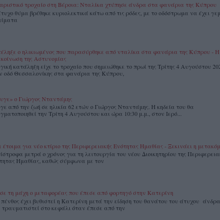
αριστικό τροχαίο στη Βέροια: Νταλίκα χτύπησε άνδρα στα φανάρια της Κύπρου
άτυχο θύμα βρέθηκε κυριολεκτικά κάτω από τις ρόδες, με το οδόστρωμα να έχει γεμ
αίματα
έληξε ο ηλικιωμένος που παρασύρθηκε από νταλίκα στα φανάρια της Κύπρου - Η
κοίνωση της Αστυνομίας
γική κατάληξη είχε το τροχαίο που σημειώθηκε το πρωί της Τρίτης 4 Αυγούστου 20
ν οδό Θεσσαλονίκης στα φανάρια της Κύπρου,
υγε» ο Γιώργος Νταντάμης
γε από την ζωή σε ηλικία 62 ετών ο Γιώργος Νταντάμης. Η κηδεία του θα
γματοποιηθεί την Τρίτη 4 Αυγούστου και ώρα 10:30 μ.μ., στον Ιερό...
 έτοιμα για νέο κτίριο της Περιφερειακής Ενότητας Ημαθίας - Ξεκινάει η μετακό
ίστροφα μετρά ο χρόνος για τη λειτουργία του νέου Διοικητηρίου της Περιφερεια
τητας Ημαθίας, καθώς σύμφωνα με τον
σε τη μάχη ο μεταφορέας που έπεσε από φορτηγό στην Κατερίνη
 πένθος έχει βυθιστεί η Κατερίνη μετά την είδηση του θανάτου του άτυχου άνδρ
ε τραυματιστεί στο κεφάλι όταν έπεσε από την