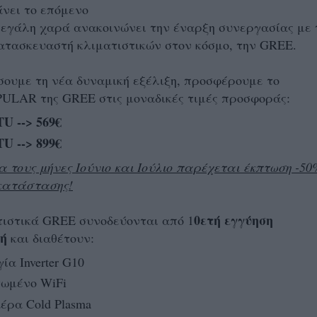
άνει το επόμενο
μεγάλη χαρά ανακοινώνει την έναρξη συνεργασίας με 
ατασκευαστή κλιματιστικών στον κόσμο, την GREE.
σουμε τη νέα δυναμική εξέλιξη, προσφέρουμε το
PULAR της GREE στις μοναδικές τιμές προσφοράς:
TU --> 569€
TU --> 899€
τους μήνες Ιούνιο και Ιούλιο παρέχεται έκπτωση -50
γκατάστασης!
0ετή εγγύηση
τιστικά GREE συνοδεύονται από 1
ή
και διαθέτουν:
ία Inverter G10
ωμένο WiFi
έρα Cold Plasma