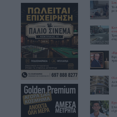
Σοκ
To 
με 
Κατ
ανα
Τρα
στη
«Έφ
Έφυ
πρα
Όλα
Αντ
Ενό
Έχα
Στο
είχ