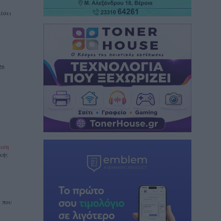
ίσει
26
μιση
κής
α που