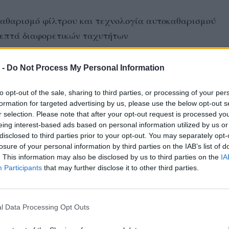
καθαρισμό φίλτρου και τεχνολογία αυτοκαθαρισμού
 επτά διαφορετικών ταχυτήτων
ε άμεσα μαζί μας στο 2331020656 για την παραγγε
 -
Do Not Process My Personal Information
to opt-out of the sale, sharing to third parties, or processing of your per
Γνωρίστε την εταιρεία μας
formation for targeted advertising by us, please use the below opt-out s
r selection. Please note that after your opt-out request is processed y
www.pistofidis-kataskeuastiki.gr
eing interest-based ads based on personal information utilized by us or
Τηλ.: 2331020656
disclosed to third parties prior to your opt-out. You may separately opt-
losure of your personal information by third parties on the IAB’s list of
. This information may also be disclosed by us to third parties on the
IA
.
Participants
that may further disclose it to other third parties.
χόλια:
l Data Processing Opt Outs
λίου
α να είναι σύντομα και να χρησιμοποιείτε nickname για τη διευκόλυνση του