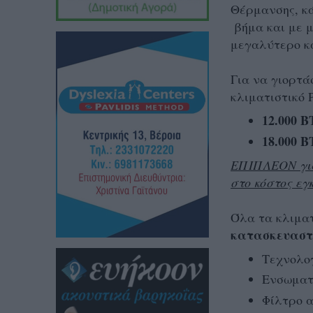
Θέρμανσης, κ
βήμα και με 
μεγαλύτερο κ
Για να γιορτά
κλιματιστικό 
12.000 B
18.000 B
ΕΠΙΠΛΕΟΝ για 
στο κόστος ε
Όλα τα κλιμα
κατασκευαστ
Τεχνολογ
Ενσωματ
Φίλτρο α