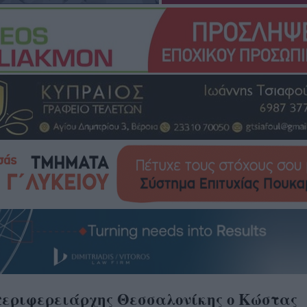
περιφερειάρχης Θεσσαλονίκης ο Κώστας