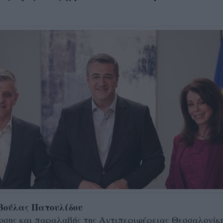
 Βούλας Πατουλίδου
οσης και παραλαβής της Αντιπεριφέρειας Θεσσαλονίκ