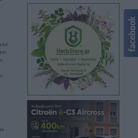
από
τάς
ρι
ι.
α
με