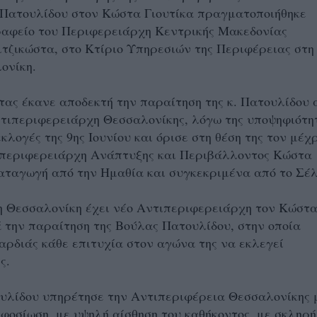
 Πατουλίδου στον Κώστα Γιουτίκα πραγματοποιήθηκε
ραφείο του Περιφερειάρχη Κεντρικής Μακεδονίας
τζικώστα, στο Κτίριο Υπηρεσιών της Περιφέρειας στη
ονίκη.
στας έκανε αποδεκτή την παραίτηση της κ. Πατουλίδου 
ντιπεριφερειάρχη Θεσσαλονίκης, λόγω της υποψηφιότη
κλογές της 9ης Ιουνίου και όρισε στη θέση της τον μέχ
ιπεριφερειάρχη Ανάπτυξης και Περιβάλλοντος Κώστα
καταγωγή από την Ημαθία και συγκεκριμένα από το Σέλ
η Θεσσαλονίκη έχει νέο Αντιπεριφερειάρχη τον Κώστ
ά την παραίτηση της Βούλας Πατουλίδου, στην οποία
αρδιάς κάθε επιτυχία στον αγώνα της να εκλεγεί
ής.
υλίδου υπηρέτησε την Αντιπεριφέρεια Θεσσαλονίκης 
οσίωση, με υψηλή αίσθηση του καθήκοντος, με σκληρή