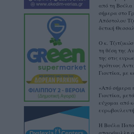
από τη Βούλα
σήμερα στο Γ
Απόστολου Τζι
δυτική Θεσσαλ
Ο κ. Τζιτζικώ
τη θέση της Α
της στις ευρωε
πρότινος Αντ
Γιουτίκα, με 
«Από σήμερα 
Γιουτίκα, μετ
εύχομαι από κ
ευρωβουλευτ
Η Βούλα Πατο
απαράμιλλη αφ