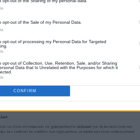
o opt-out of the Sharing of my personal data.
ε όραμα, με δουλειά, με συνέπεια και
In
ότητα να χτίζουμε κάθε μέρα, με κάθε μας πράξη, τη
 2030, μια Περιφέρεια στην οποία αξίζει να ζεις και ν
o opt-out of the Sale of my Personal Data.
 επισήμανε ο κ. Τζιτζικώστας, στην τελετή παράδοσης -
In
to opt-out of processing my Personal Data for Targeted
ing.
In
ιφερειάρχης Ανάπτυξης και Περιβάλλοντος ορίστηκε μ
Περιφερειάρχη ο Αντιπεριφερειάρχης Χωρικού
o opt-out of Collection, Use, Retention, Sale, and/or Sharing
ersonal Data that Is Unrelated with the Purposes for which it
τάθης Αβραμίδης.
lected.
In
.
CONFIRM
χόλια:
λίου
α να είναι σύντομα και να χρησιμοποιείτε nickname για τη διευκόλυνση του
ης» δεν υιοθετεί τις απόψεις των σχολιαστών, οι οποίοι και είναι αποκλειστικά