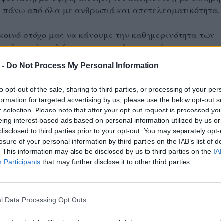
ά πάνω από όλα με ανθρωπιά και αποτελεσματικότητα
κοινό στόχο μας να κάνουμε την καθημερινότητα των
ς διαρκώς καλύτερη και να πάμε τον τόπο μας μπροσ
, εκτός από μια πολύτιμη συνεργάτης μου όλα αυτά τα
 -
Do Not Process My Personal Information
ιγμα προσφοράς και αλληλεγγύης, παράδειγμα πολιτι
αι μοναδική φίλη, που αφήνει το δικό της αποτύπωμα σ
to opt-out of the sale, sharing to third parties, or processing of your per
και την Κεντρική Μακεδονία.
formation for targeted advertising by us, please use the below opt-out s
r selection. Please note that after your opt-out request is processed y
ήκη της θα συνεχίσει ο Κώστας Γιουτίκας, επίσης στε
eing interest-based ads based on personal information utilized by us or
disclosed to third parties prior to your opt-out. You may separately opt-
υ όλα αυτά τα χρόνια στη διοίκηση της Περιφέρειας
losure of your personal information by third parties on the IAB’s list of
εδονίας. Ο Κώστας έχει αποδείξει την αξία του στους
. This information may also be disclosed by us to third parties on the
IA
ς που του ανατέθηκαν από την πρώτη μέρα που
Participants
that may further disclose it to other third parties.
διοίκηση της Περιφέρειας, παράγοντας σπουδαίο έργο
ρίσιμο κι ευαίσθητο τομέα της Ανάπτυξης και του
, δυο από τις βασικές προτεραιότητες του σχεδίου πο
l Data Processing Opt Outs
ια την Κεντρική Μακεδονία.