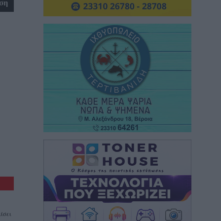
ση
ίσει