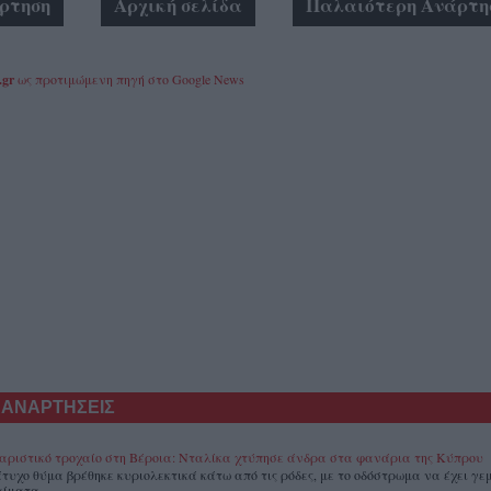
ρτηση
Αρχική σελίδα
Παλαιότερη Ανάρτη
.gr
ως προτιμώμενη πηγή στο Google News
 ΑΝΑΡΤΗΣΕΙΣ
αριστικό τροχαίο στη Βέροια: Νταλίκα χτύπησε άνδρα στα φανάρια της Κύπρου
άτυχο θύμα βρέθηκε κυριολεκτικά κάτω από τις ρόδες, με το οδόστρωμα να έχει γεμ
αίματα