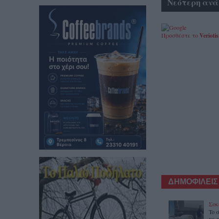
Νεότερη ανά
Προσθέστε το
Veriotis
ΔΗΜΟΦΙΛΕΙΣ
Σοκ
To 
με 