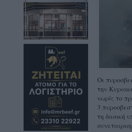
Οι πυροσβεσ
την Κυριακή
νωρίς το π
3 πυροσβεσ
τη δασική υ
συνεταιρισ