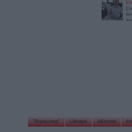
Στ
Στ
δι
πλ
"Βεροιώτικα"
Lifestyle
Αθλητικά
Απ