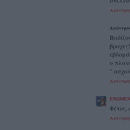
στέλνο
Απάντησ
Ανώνυμο
Βαδίζο
βροχες
εβδομά
ο πλανη
" ασχο
Απάντησ
ΕΝΩΜΕΝ
Φέτος, 
Απάντησ