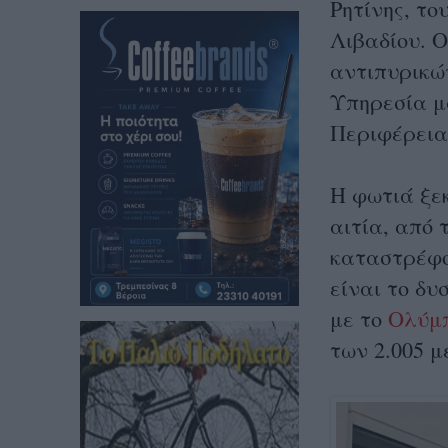
Ρητίνης, το
Λιβαδίου. Ο
αντιπυρικώ
Υπηρεσία μ
Περιφέρεια
Η φωτιά ξε
αιτία, από
καταστρέφο
είναι το δυ
με το
Ολύμπ
των 2.005 