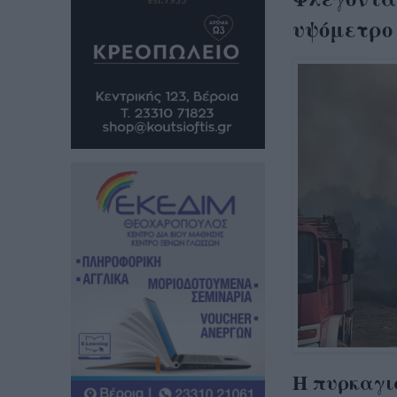
υψόμετρο 
Η πυρκαγι