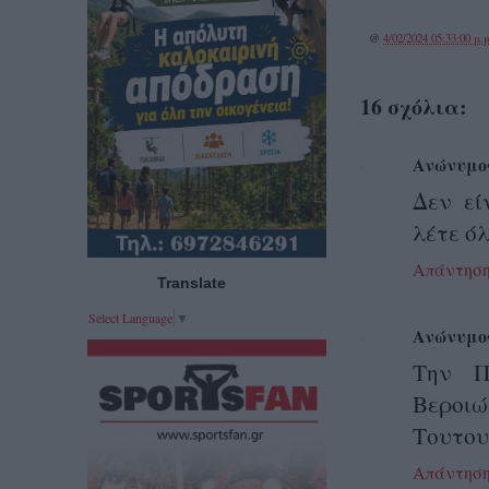
@
4/02/2024 05:33:00 μ.μ
16 σχόλια:
Ανώνυμο
Δεν εί
λέτε ό
Απάντησ
Translate
Select Language
▼
Ανώνυμο
Την Π
Βεροιώ
Τουτου
Απάντησ