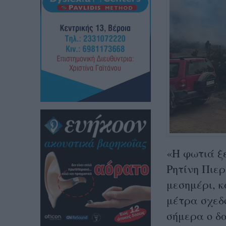
«Η φωτιά ξ
Ρητίνη Πιερ
μεσημέρι, 
μέτρα σχεδ
σήμερα ο δ