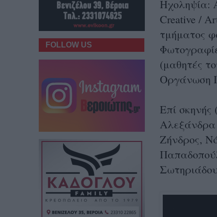
Ηχοληψία: 
Creative / 
τμήματος φ
FOLLOW US
Φωτογραφίε
(μαθητές τ
Οργάνωση Π
Επί σκηνής
Αλεξάνδρα 
Ζήνδρος, Ν
Παπαδοπού
Σωτηριάδου