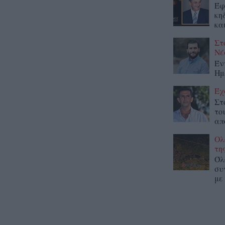
Έφ
κη
κα
Στ
Νέ
Έν
Ημ
Έχ
Στ
το
απ
Ολ
τη
Όλ
συ
με