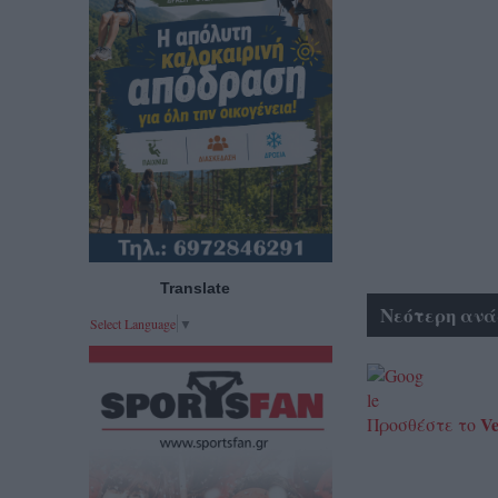
Translate
Νεότερη ανά
Select Language
▼
Ve
Προσθέστε το