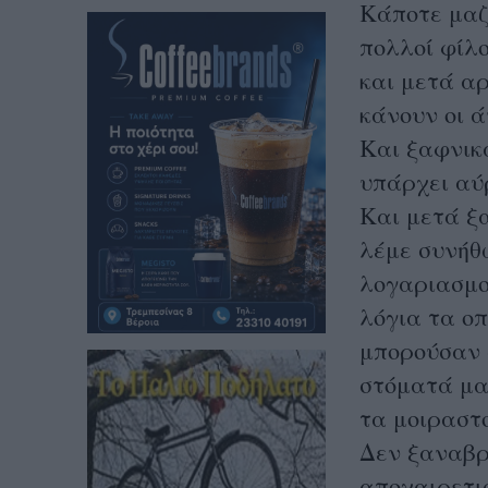
Κάποτε μαζ
πολλοί φίλο
και μετά α
κάνουν οι ά
Και ξαφνικ
υπάρχει αύ
Και μετά ξ
λέμε συνήθω
λογαριασμο
λόγια τα ο
μπορούσαν 
στόματά μα
τα μοιραστ
Δεν ξαναβρ
αποχαιρετι