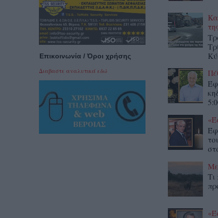
Κα
τη
Τρ
Τρ
Κύ
Επικοινωνία / Όροι χρήσης
Διαβαστε αναλυτικά εδώ
Πέ
Έφ
κη
5:0
«Έ
Έφ
το
στο
Με
Τι
πρ
«Έ