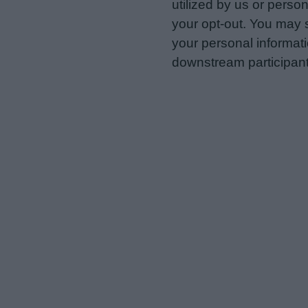
utilized by us or person
your opt-out. You may s
your personal informatio
downstream participant
us to third parties on t
may further disclose it t
Personal Data Processing 
I want to opt-out of the Sh
Opted In
I want to opt-out of the Sa
Opted In
I want to opt-out of proce
Advertising.
Opted In
I want to opt-out of Collec
of my Personal Data that Is
was collected.