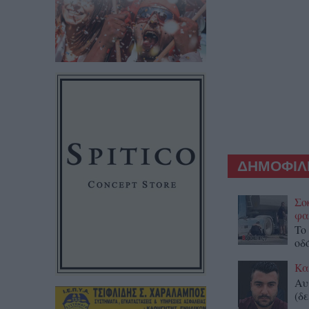
ΔΗΜΟΦΙΛΕ
Σο
φα
To
οδ
Κα
Αυ
(δε