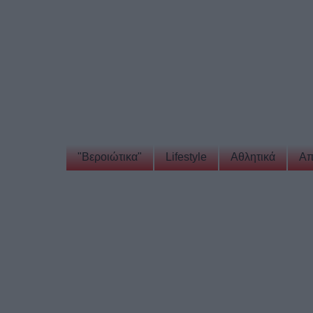
"Βεροιώτικα"
Lifestyle
Αθλητικά
Απ