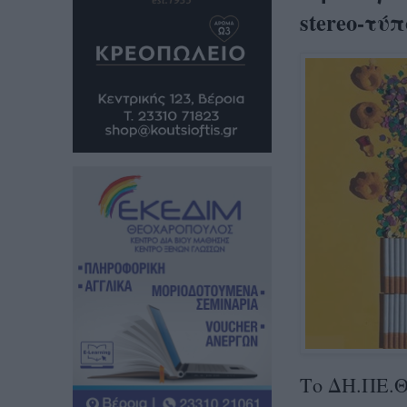
stereo-τύ
Το ΔΗ.ΠΕ.ΘΕ