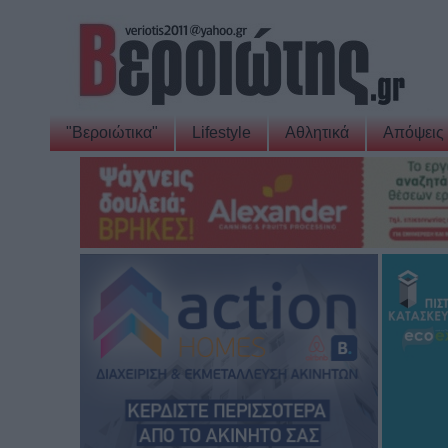
"Βεροιώτικα"
Lifestyle
Αθλητικά
Απόψεις