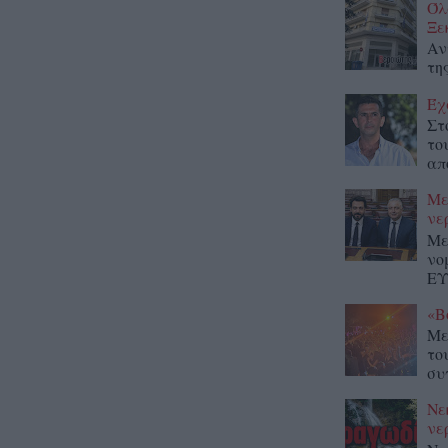
Όλ
Ξε
Αν
τη
Έχ
Στ
το
απ
Με
νε
Με
νο
ΕΥ
«Β
Με
το
συ
Νε
νε