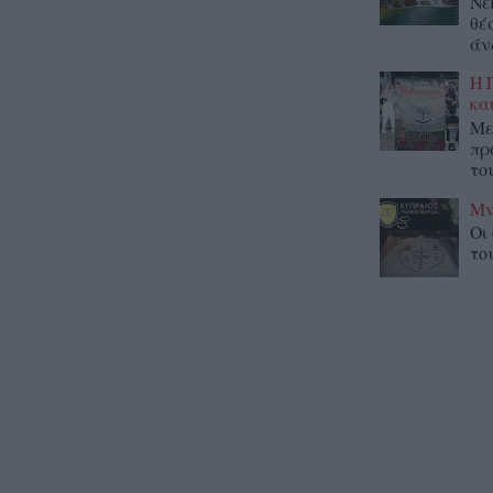
Νε
θέ
άν
Η 
κα
Με
πρ
το
Μν
Οι
το