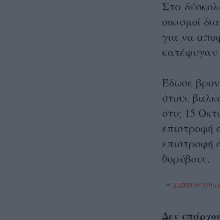
Στα δύσκολ
οικισμοί δι
για να απο
κατέφυγαν 
Έδωσε βρον
στους βαλκ
στις 15 Οκτ
επιστροφή 
επιστροφή σ
θορύβους.
@
3/31/2024 09:33:00 μ.μ
Δεν υπάρχου