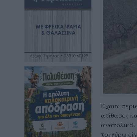
Έχουν περι
ατίθασες κ
ανατολικά.
τριγύρω εί