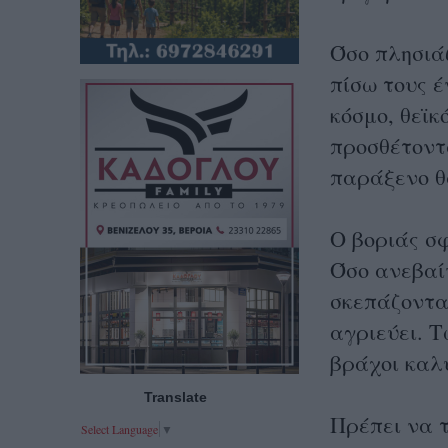
Όσο πλησιά
πίσω τους έ
κόσμο, θεϊκ
προσθέτοντ
παράξενο θ
Ο βοριάς σφ
Όσο ανεβαί
σκεπάζοντα
αγριεύει. 
βράχοι καλ
Translate
Πρέπει να 
Select Language
▼