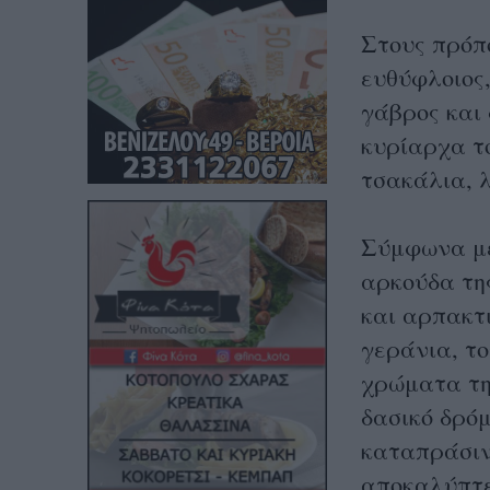
Στους πρόπ
ευθύφλοιος,
γάβρος και
κυρίαρχα το
τσακάλια, λ
Σύμφωνα με
αρκούδα της
και αρπακτι
γεράνια, το
χρώματα τη
δασικό δρό
καταπράσιν
αποκαλύπτετ