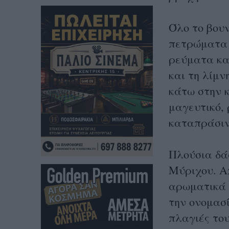
Όλο το βουν
πετρώματα 
ρεύματα κα
και τη λίμν
κάτω στην 
μαγευτικό,
καταπράσιν
Πλούσια δά
Μύριχου. Απ
αρωματικά 
την ονομασί
πλαγιές το