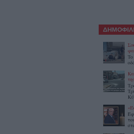
ΔΗΜΟΦΙΛΕ
Σο
φα
To
οδ
Κα
τη
Τρ
Τρ
Κύ
«Έ
Έφ
το
στο