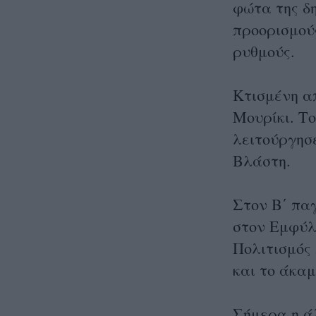
φώτα της δ
προορισμούς
ρυθμούς.
Κτισμένη απ
Μουρίκι. Τ
λειτούργησ
Βλάστη.
Στον Β΄ πα
στον Εμφύλ
Πολιτισμός 
και το άκα
Σήμερα η ά