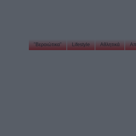
"Βεροιώτικα"
Lifestyle
Αθλητικά
Απ