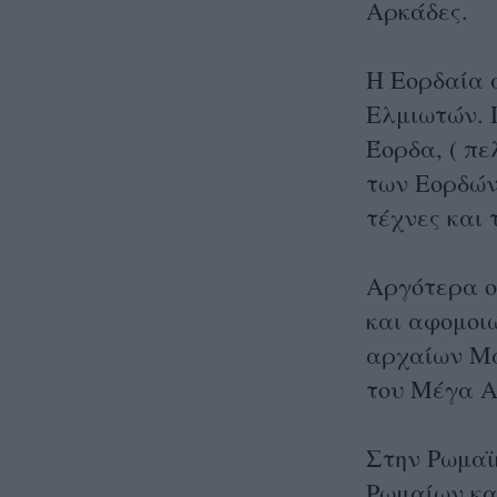
Αρκάδες.
Η Εορδαία 
Ελμιωτών. 
Έορδα, ( πε
των Εορδών 
τέχνες και 
Αργότερα ο
και αφομοι
αρχαίων Μα
του Μέγα Α
Στην Ρωμαϊ
Ρωμαίων κα