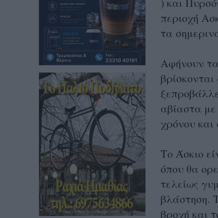
) και Πυρσ
περιοχή Ασκ
τα σημεριν
Αφήνουν τα
βρίσκονται 
ξεπροβάλλε
αβίαστα με
χρόνου και
Το Άσκιο εί
όπου θα ορε
τελείως γυ
βλάστηση. Τ
βροχή και τ