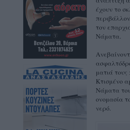
ανάπτυξη α
έχουν το σκ
περιβάλλον
τον επαρχι
Νάματα.
Ανεβαίνοντ
ασφαλτόδρο
ματιά τους 
Κτισμένο α
Νάματα του
ονομασία τ
νερό.