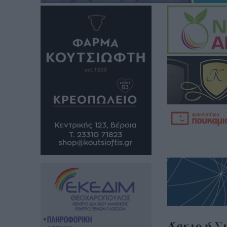
Άσκιο ή Σ