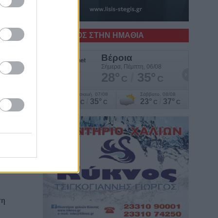
Ο ΚΑΙΡΟΣ ΣΤΗΝ ΗΜΑΘΙΑ
υ
ς
υ
τη
ς