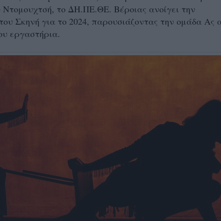
Ντομουχτσή, το ΔΗ.ΠΕ.ΘΕ. Βέροιας ανοίγει την
του Σκηνή για το 2024, παρουσιάζοντας την ομάδα Ας 
του εργαστήρια.