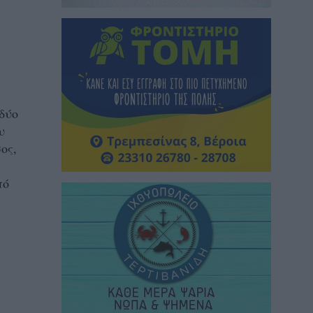
δύο
υ
ος,
πό