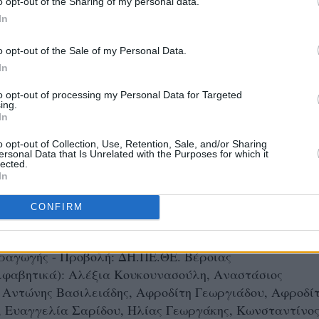
o opt-out of the Sharing of my personal data.
In
Διασκευή: Κωνσταντίνος Ντομουχτσής
ηνικού: Δημήτρης Γεωργόπουλος
o opt-out of the Sale of my Personal Data.
στουμιών: Δημήτρης Γεωργόπουλος, Ευαγγελία Σαρίδο
In
 τμήματος)
 Αφροδίτη Γεωργιάδου (μαθήτρια του τμήματος)
to opt-out of processing my Personal Data for Targeted
ing.
ργος Βέγκος
In
έξανδρος Καροτσέρης
o opt-out of Collection, Use, Retention, Sale, and/or Sharing
ας: Κώστας Παπακώτας (μαθητής του τμήματος
ersonal Data that Is Unrelated with the Purposes for which it
lected.
θεάτρου ‘Αμήχανοι’)
In
φωτογραφιών: Αλεξάνδρα Γκίκα (μαθήτρια του τμήματο
θεάτρου ‘Αμήχανοι’)
CONFIRM
Μιχάλης Χασιώτης, Ευαγγελία Ιωαννίδου (μαθητές το
ογραφίας θεάτρου ‘Αμήχανοι’)
αγωγής - Προβολή: ΔΗ.ΠΕ.ΘΕ. Βέροιας
λφαβητικά): Aλέξια Κουκουνασούλη, Αναστάσιος
 Αντώνης Βασιλειάδης, Αφροδίτη Γεωργιάδου, Αφροδί
, Ευαγγελία Σαρίδου, Ηλίας Γεωργάκης, Κωνσταντίνο