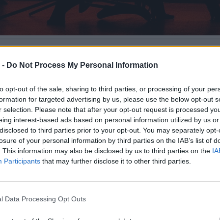
.ΠΕ.ΘΕ. Βέροιας | ΕΡΑΣΙΤΕΧΝΙΚΗ ΣΚΗΝΗ 2024
Θεατρική Ομάδα Α2
 -
Do Not Process My Personal Information
«Χορός»
to opt-out of the sale, sharing to third parties, or processing of your per
formation for targeted advertising by us, please use the below opt-out s
ΤΕΤΑΡΤΗ 28 Φεβρουαρίου 2024, στις 21:00
r selection. Please note that after your opt-out request is processed y
eing interest-based ads based on personal information utilized by us or
ΩΝΙΑΔΕΙΟΣ ΣΤΕΓΗ ΓΡΑΜΜΑΤΩΝ ΚΑΙ ΤΕΧΝΩΝ
disclosed to third parties prior to your opt-out. You may separately opt-
losure of your personal information by third parties on the IAB’s list of
. This information may also be disclosed by us to third parties on the
IA
Participants
that may further disclose it to other third parties.
θεατρικό έργο του Oskar Kokoschka: Murderer, the Hope 
l Data Processing Opt Outs
τώνης Βασιλειάδης (μαθητής του τμήματος), Φαίη