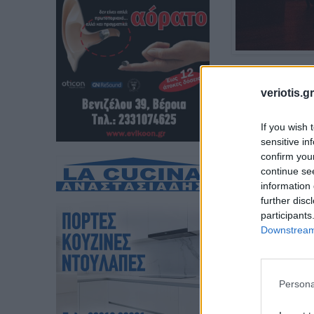
ΔΗ
veriotis.gr
If you wish 
sensitive in
confirm you
continue se
ΑΝΤ
information 
further disc
participants
Downstream 
Βασισμένο στο 
Women
Συντελεστές
Persona
Μετάφραση: Αν