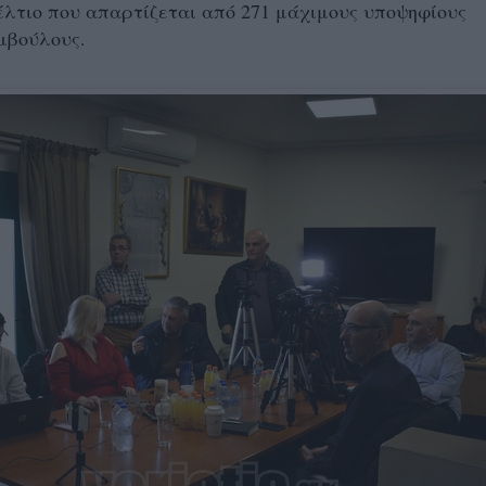
λτιο που απαρτίζεται από 271 μάχιμους υποψηφίους
μβούλους.