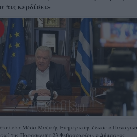
α τις κερδίσει»
ύπου στα Μέσα Μαζικής Ενημέρωσης έδωσε ο Παναγιώ
πρωί της Παρασκευής 23 Φεβρουαρίου, ο Δήμαρχος