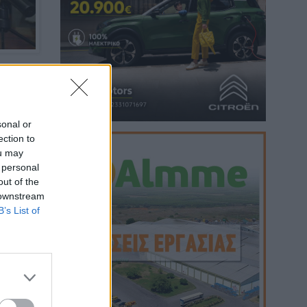
ου
η
sonal or
ν
ection to
ou may
 personal
out of the
 downstream
B’s List of