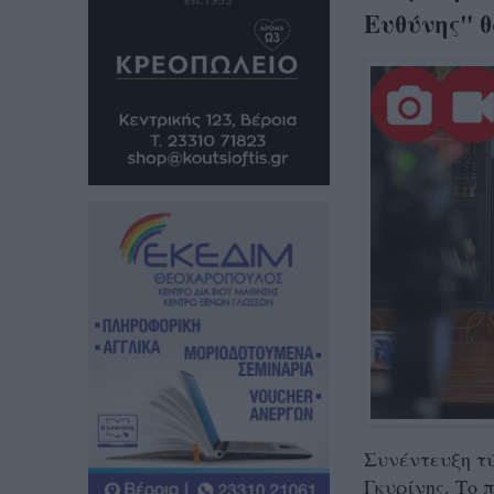
Ευθύνης" θ
Συνέντευξη τ
Γκυρίνης. Το 