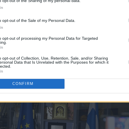
o opt-out of the Sharing of my personal data.
In
o opt-out of the Sale of my Personal Data.
In
to opt-out of processing my Personal Data for Targeted
ing.
In
ια παρατεταμένη παραπληροφόρηση και σημείωσε πως 
o opt-out of Collection, Use, Retention, Sale, and/or Sharing
αση υπάρχουν δύο δρόμοι. Ο ένας που αφορά την τελι
ersonal Data that Is Unrelated with the Purposes for which it
lected.
ικαστηρίου και ο άλλος που είναι η προκήρυξη των
In
λογών.
CONFIRM