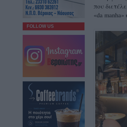
που διετέλε
«da manha» 
FOLLOW US