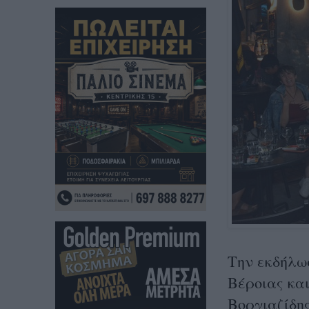
Την εκδήλω
Βέροιας κα
Βοργιαζίδης