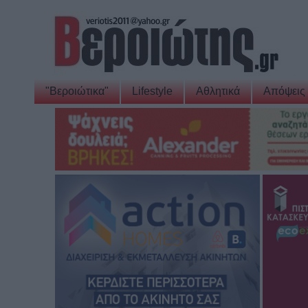
"Βεροιώτικα"
Lifestyle
Αθλητικά
Απόψεις